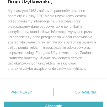
Drogi Użytkowniku,
Żaden utwór zamieszczony w serwisie nie może być powielany i
My, naszych 1162 zaufanych partnerów oraz inne
rozpowszechniany lub dalej rozpowszechniany w jakikolwiek sposób
podmioty z Grupy ZPR Media uzyskujemy dostęp i
(w tym także elektroniczny lub mechaniczny) na jakimkolwiek polu
eksploatacji w jakiejkolwiek formie, włącznie z umieszczaniem w
przechowujemy informacje na urządzeniu oraz
Internecie bez pisemnej zgody właściciela praw. Jakiekolwiek użycie
przetwarzamy dane osobowe, takie jak unikalne
lub wykorzystanie utworów w całości lub w części z naruszeniem
identyfikatory, standardowe informacje wysyłane przez
prawa, tzn. bez właściwej zgody, jest zabronione pod groźbą kary i
może być ścigane prawnie.
urządzenie czy dane przeglądania w celu zapewniania
spersonalizowanych reklam, wybór spersonalizowanych
treści, pomiar reklam i treści, badanie odbiorców oraz
ulepszanie usług. Za zgodą Użytkownika my i Zaufani
Partnerzy możemy używać dokładnych danych
geolokalizacyjnych oraz aktywnie skanować
charakterystykę urządzenia do celów identyfikacji.
O nas
Ponieważ cenimy Twoją prywatność, prosimy o zgodę na
korzystanie z tych technologii poprzez kliknięcie
Informacje prawne
„Akceptuję”. Zgoda jest dobrowolna i zawsze możesz ją
zmienić/wycofać klikając przycisk ustawień prywatności
Nasze serwisy
PARTNERZY
USTAWIENIA
znajdujący się w lewym dolnym rogu strony
. Niektóre
© 2026 Grupa ZPR Media
rodzaje przetwarzania danych nie wymagają zgody
Akceptuję
użytkownika, ale masz prawo sprzeciwić się takiemu