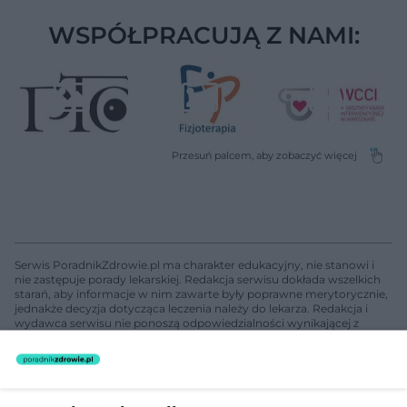
WSPÓŁPRACUJĄ Z NAMI:
Serwis PoradnikZdrowie.pl ma charakter edukacyjny, nie stanowi i
nie zastępuje porady lekarskiej. Redakcja serwisu dokłada wszelkich
starań, aby informacje w nim zawarte były poprawne merytorycznie,
jednakże decyzja dotycząca leczenia należy do lekarza. Redakcja i
wydawca serwisu nie ponoszą odpowiedzialności wynikającej z
zastosowania informacji zamieszczonych na stronach serwisu, który
nie prowadzi działalności leczniczej polegającej na udzielaniu
świadczeń zdrowotnych w rozumieniu art. 3 ust 1 ustawy o
działalności leczniczej.