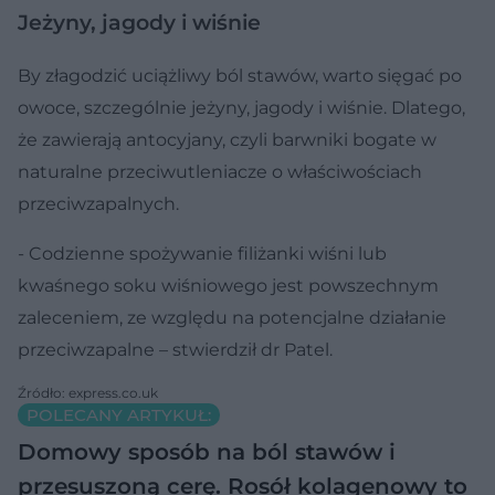
Jeżyny, jagody i wiśnie
By złagodzić uciążliwy ból stawów, warto sięgać po
owoce, szczególnie jeżyny, jagody i wiśnie. Dlatego,
że zawierają antocyjany, czyli barwniki bogate w
naturalne przeciwutleniacze o właściwościach
przeciwzapalnych.
- Codzienne spożywanie filiżanki wiśni lub
kwaśnego soku wiśniowego jest powszechnym
zaleceniem, ze względu na potencjalne działanie
przeciwzapalne – stwierdził dr Patel.
Źródło: express.co.uk
POLECANY ARTYKUŁ:
Domowy sposób na ból stawów i
przesuszoną cerę. Rosół kolagenowy to