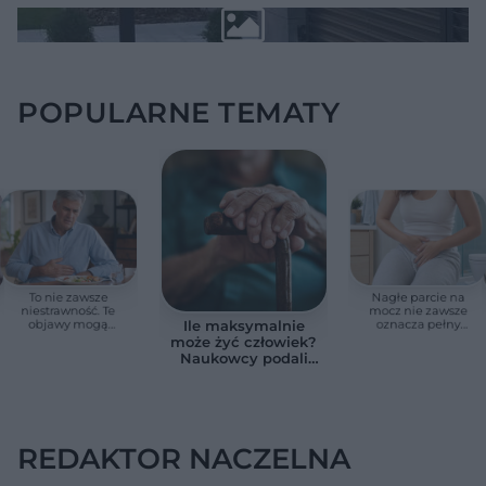
POPULARNE TEMATY
To nie zawsze
Nagłe parcie na
niestrawność. Te
mocz nie zawsze
objawy mogą
oznacza pełny
Ile maksymalnie
wskazywać na raka
pęcherz. Czasem
może żyć człowiek?
trzustki
przyczyna jest
Naukowcy podali
poważniejsza
zaskakującą liczbę
REDAKTOR NACZELNA