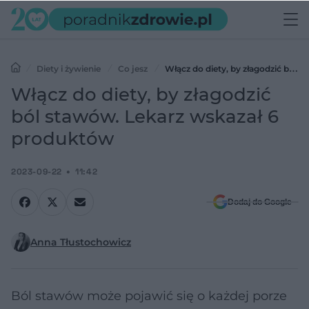
Diety i żywienie
Co jesz
Włącz do diety, by złagodzić ból
stawów. Lekarz wskazał 6 produktów
Włącz do diety, by złagodzić
ból stawów. Lekarz wskazał 6
produktów
2023-09-22
11:42
Dodaj do Google
Anna Tłustochowicz
Ból stawów może pojawić się o każdej porze