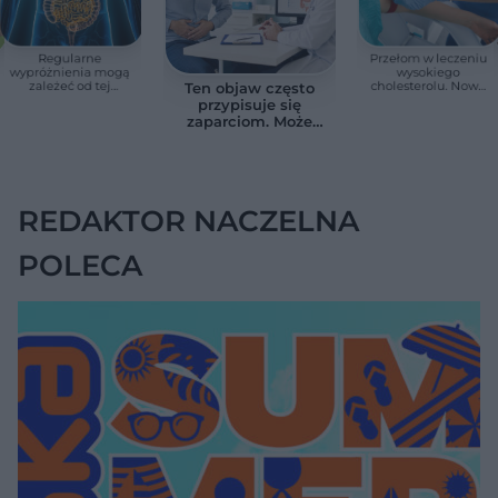
Regularne
Przełom w leczeniu
wypróżnienia mogą
wysokiego
zależeć od tej
cholesterolu. Nowa
Ten objaw często
witaminy. Odkrycie
terapia zmniejszyła
przypisuje się
zaskoczyło
LDL o ponad połowę
zaparciom. Może
naukowców
jednak wskazywać
na chorobę jelita
REDAKTOR NACZELNA
POLECA