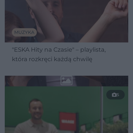
MUZYKA
"ESKA Hity na Czasie" – playlista,
która rozkręci każdą chwilę
5