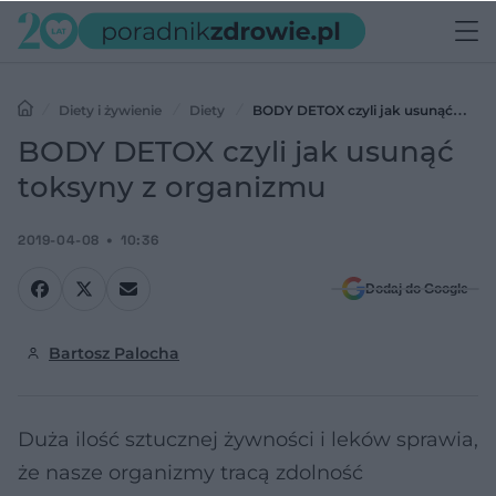
Diety i żywienie
Diety
BODY DETOX czyli jak usunąć
toksyny z organizmu
BODY DETOX czyli jak usunąć
toksyny z organizmu
2019-04-08
10:36
Dodaj do Google
Bartosz Palocha
Duża ilość sztucznej żywności i leków sprawia,
że nasze organizmy tracą zdolność