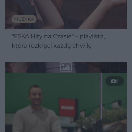
MUZYKA
"ESKA Hity na Czasie" – playlista,
która rozkręci każdą chwilę
5