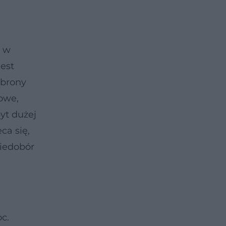
ę w
jest
obrony
nowe,
yt dużej
ca się,
niedobór
c.