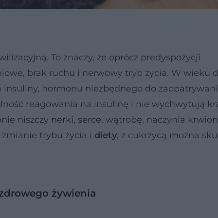
wilizacyjną. To znaczy, że oprócz predyspozycji
eniowe, brak ruchu i nerwowy tryb życia. W wieku 
em insuliny, hormonu niezbędnego do zaopatrywan
olność reagowania na insulinę i nie wychwytują k
pnie niszczy
nerki
,
serce
, wątrobę, naczynia krwion
zmianie trybu życia i
diety
, z cukrzycą można sku
 zdrowego żywienia