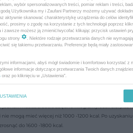
klam, wybór spersonalizowanych treści, pomiar reklam i treści, bad
 zgodą Użytkownika my i Zaufani Partnerzy możemy używać dokład
az aktywnie skanować charakterystykę urządzenia do celów identyfi
ść, prosimy o zgodę na korzystanie z tych technologii poprzez klikn
a i zawsze możesz ją zmienić/wycofać klikając przycisk ustawień pr
ogu strony
. Niektóre rodzaje przetwarzania danych nie wymagaj
iwić się takiemu przetwarzaniu. Preferencje będą miały zastosowanie
szymi informacjami, abyś mógł świadomie i komfortowo korzystać z
gółowe informacje dotyczące przetwarzania Twoich danych znajdzi
s
oraz po kliknięciu w „Ustawienia”.
leżeć będą od towarzyszących cukrzycy chorób oraz stop
USTAWIENIA
a musi pokryć zapotrzebowanie organizmu na energię i sk
 jednak musisz zrzucić zbędne kilogramy. Jeśli cierpisz 
ki nie mogą mieć więcej niż 1000 -1200 kcal. Po uzyskaniu
zrosnąć do 1600 -1800 kcal.