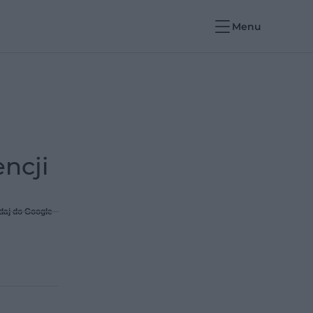
Menu
ncji
daj do Google