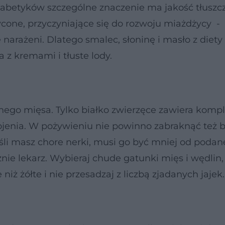
iabetyków szczególne znaczenie ma jakość tłuszcz
cone, przyczyniające się do rozwoju miażdżycy -
 narażeni. Dlatego smalec, słoninę i masło z diety
 z kremami i tłuste lody.
adanego mięsa. Tylko białko zwierzęce zawiera komp
enia. W pożywieniu nie powinno zabraknąć też b
Jeśli masz chore nerki, musi go być mniej od podan
nie lekarz. Wybieraj chude gatunki mięs i wędlin, 
 niż żółte i nie przesadzaj z liczbą zjadanych jajek.