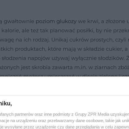
zą gwałtownie
poziom glukozy
we krwi, a złożone 
 kalorie, ale też tak planować posiłki, by nie przek
gę na ich rodzaj. Unikaj cukrów prostych, czyli
stkich produktach, które mają w składzie cukier, a
o słodzenia napojów używaj wyłącznie słodzików.
onych jest skrobia zawarta m.in. w ziarnach zbóż
raniczeń możesz umieszczać w diecie zielone i c
or, ogórki, szpinak, sałatę, pomidory, rzodkiewki
niku,
fanych partnerów oraz inne podmioty z Grupy ZPR Media uzyskujem
cje na urządzeniu oraz przetwarzamy dane osobowe, takie jak unika
je wysyłane przez urządzenie czy dane przeglądania w celu zapewn