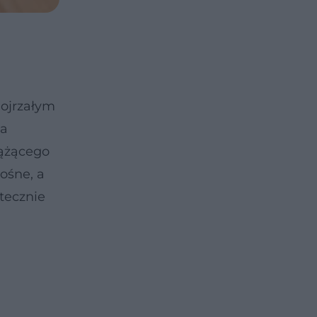
dojrzałym
ia
rążącego
ośne, a
tecznie