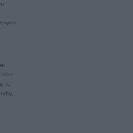
u;
 trzeba
let
iałka
ej tu
ryby,