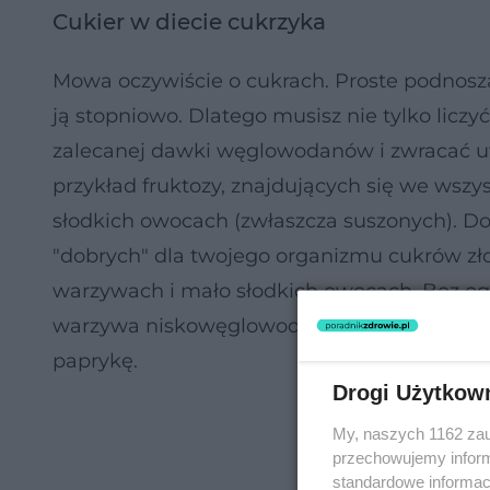
Cukier w diecie cukrzyka
Mowa oczywiście o cukrach. Proste podnos
ją stopniowo. Dlatego musisz nie tylko liczyć
zalecanej dawki węglowodanów i zwracać uwa
przykład fruktozy, znajdujących się we wszy
słodkich owocach (zwłaszcza suszonych). D
"dobrych" dla twojego organizmu cukrów złoż
warzywach i mało słodkich owocach. Bez og
warzywa niskowęglowodanowe: kapustę, kalafi
paprykę.
Drogi Użytkow
My, naszych 1162 zau
przechowujemy informa
standardowe informac