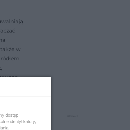
uwalniają
raczać
 na
 także w
 Źródłem
,
zerwone
 i
y dostęp i
lne identyfikatory,
iania