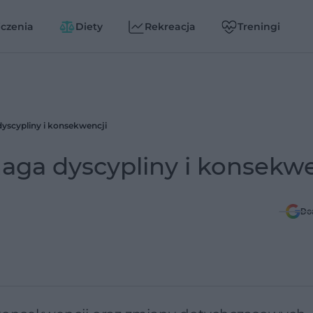
czenia
Diety
Rekreacja
Treningi
cypliny i konsekwencji
a dyscypliny i konsekwe
Do