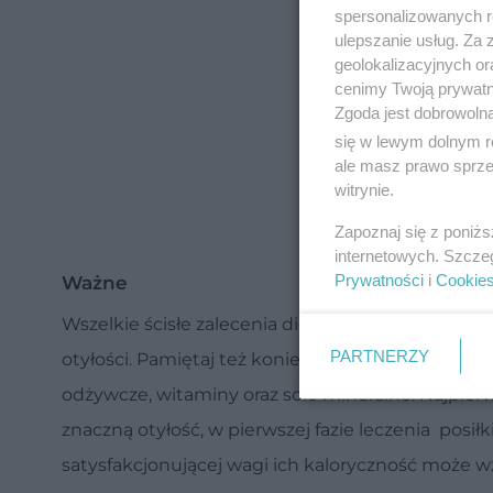
spersonalizowanych re
ulepszanie usług. Za
geolokalizacyjnych or
cenimy Twoją prywatno
Zgoda jest dobrowoln
się w lewym dolnym r
ale masz prawo sprzec
witrynie.
Zapoznaj się z poniż
internetowych. Szcze
Prywatności
i
Cookie
Ważne
Wszelkie ścisłe zalecenia dietetyczne zawsze za
PARTNERZY
otyłości. Pamiętaj też koniecznie, że każda diet
odżywcze, witaminy oraz sole mineralne. Najpierw
znaczną otyłość, w pierwszej fazie leczenia posił
satysfakcjonującej wagi ich kaloryczność może w