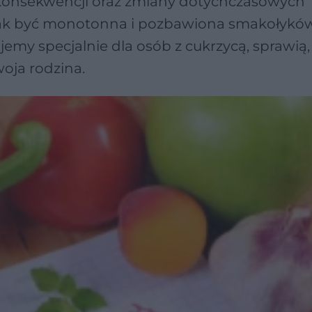
konsekwencji oraz zmiany dotychczasowych
ak być monotonna i pozbawiona smakołyków
emy specjalnie dla osób z cukrzycą, sprawią,
woja rodzina.