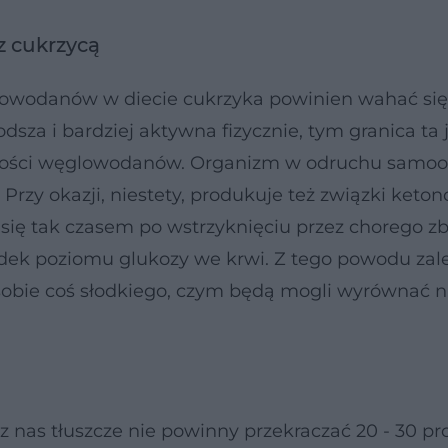
 cukrzycą
glowodanów w diecie cukrzyka powinien wahać si
sza i bardziej aktywna fizycznie, tym granica ta 
j ilości węglowodanów. Organizm w odruchu samo
 Przy okazji, niestety, produkuje też związki keto
się tak czasem po wstrzyknięciu przez chorego zb
dek poziomu glukozy we krwi. Z tego powodu zale
y sobie coś słodkiego, czym będą mogli wyrównać 
 nas tłuszcze nie powinny przekraczać 20 - 30 pro