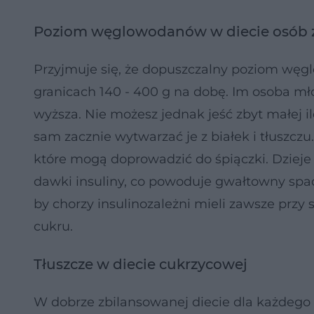
Poziom węglowodanów w diecie osób z
Przyjmuje się, że dopuszczalny poziom wę
granicach 140 - 400 g na dobę. Im osoba młod
wyższa. Nie możesz jednak jeść zbyt małe
sam zacznie wytwarzać je z białek i tłuszczu.
które mogą doprowadzić do śpiączki. Dzieje 
dawki insuliny, co powoduje gwałtowny spa
by chorzy insulinozależni mieli zawsze prz
cukru.
Tłuszcze w diecie cukrzycowej
W dobrze zbilansowanej diecie dla każdego z