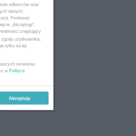
anie odbiorców oraz
nych danych
kacji. Ponieważ
ięcie „Akceptuję”.
ywatności znajdujący
ą zgody użytkownika,
 tylko na tej
 naszych serwisów
esz w
Polityce
nia
Akceptuję
ładniki
na