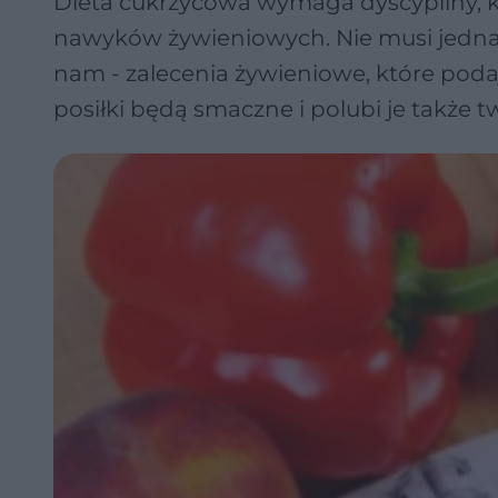
Dieta cukrzycowa wymaga dyscypliny, 
nawyków żywieniowych. Nie musi jedn
nam - zalecenia żywieniowe, które podaj
posiłki będą smaczne i polubi je także t