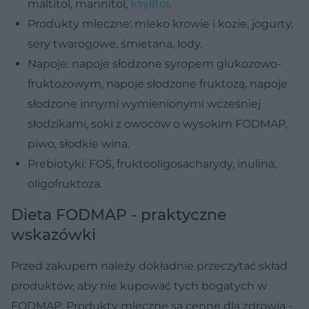
maltitol, mannitol,
ksylitol
.
Produkty mleczne: mleko krowie i kozie, jogurty,
sery twarogowe, śmietana, lody.
Napoje: napoje słodzone syropem glukozowo-
fruktozowym, napoje słodzone fruktozą, napoje
słodzone innymi wymienionymi wcześniej
słodzikami, soki z owoców o wysokim FODMAP,
piwo, słodkie wina.
Prebiotyki: FOS, fruktooligosacharydy, inulina,
oligofruktoza.
Dieta FODMAP - praktyczne
wskazówki
Przed zakupem należy dokładnie przeczytać skład
produktów, aby nie kupować tych bogatych w
FODMAP. Produkty mleczne są cenne dla zdrowia -