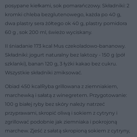
posypane kiełkami, sok pomarańczowy. Składniki: 2
kromki chleba bezglutenowego, każda po 40 g,
dwa plastry sera żółtego ok 40 g, plastry pomidora
60 g , sok 200 ml, świeżo wyciskany.
II śniadanie 173 kcal
Mus czekoladowo-bananowy.
Składniki: jogurt naturalny bez laktozy - 150 g (pół
szklanki), banan 120 g, 3 łyżki kakao bez cukru.
Wszystkie składniki zmiksować.
Obiad 450 kcal
Ryba grillowana z ziemniakiem,
marchewką i sałatą z winegretem. Przygotowanie:
100 g białej ryby bez skóry należy natrzeć
przyprawami, skropić oliwą i sokiem z cytryny i
zgrillować podobnie jak ziemniaka i pokrojoną
marchew. Zjeść z sałatą skropioną sokiem z cytryny,