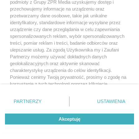
podmioty z Grupy ZPR Media uzyskujemy dostęp i
przechowujemy informacje na urządzeniu oraz
POPULARNE TEMATY
przetwarzamy dane osobowe, takie jak unikalne
identyfikatory, standardowe informacje wysyłane przez
urządzenie czy dane przeglądania w celu zapewniania
spersonalizowanych reklam, wybór spersonalizowanych
treści, pomiar reklam i treści, badanie odbiorców oraz
ulepszanie usług. Za zgodą Użytkownika my i Zaufani
Partnerzy możemy używać dokładnych danych
geolokalizacyjnych oraz aktywnie skanować
charakterystykę urządzenia do celów identyfikacji.
Miliony osób biorą
To nie zawsze
statyny. Badanie
niestrawność. Te
Ponieważ cenimy Twoją prywatność, prosimy o zgodę na
pokazuje prawdę o
objawy mogą
Witamina D może
skutkach ubocznych
wskazywać na raka
wchłaniać się
korzystanie z tych technologii poprzez kliknięcie
trzustki
nawet o 50 proc.
„Akceptuję”. Zgoda jest dobrowolna i zawsze możesz ją
lepiej. Wystarczy
połączyć ją z
zmienić/wycofać klikając przycisk ustawień prywatności
PARTNERZY
USTAWIENIA
jednym składnikiem
znajdujący się w lewym dolnym rogu strony
. Niektóre
rodzaje przetwarzania danych nie wymagają zgody
REDAKTOR NACZELNA
Akceptuję
użytkownika, ale masz prawo sprzeciwić się takiemu
POLECA
przetwarzaniu. Preferencje będą miały zastosowanie tylko
na tej witrynie.