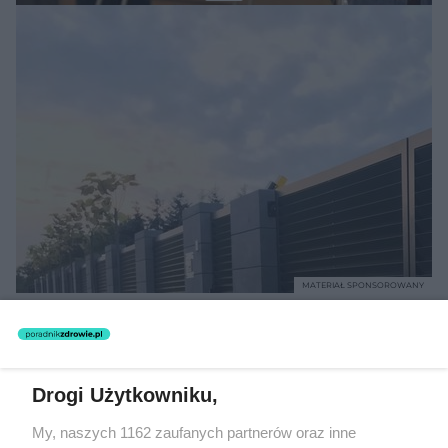
MATERIAŁ SPONSOROWANY
Beninca. Najszybsza, bezpieczna i
nowoczesna automatyka do bram
Drogi Użytkowniku,
My, naszych 1162 zaufanych partnerów oraz inne