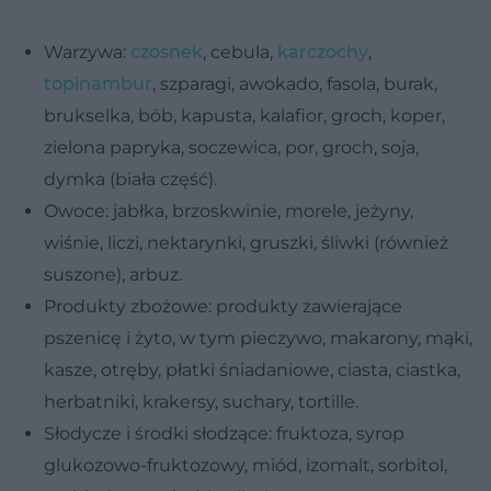
Warzywa:
czosnek
, cebula,
karczochy
,
topinambur
, szparagi, awokado, fasola, burak,
brukselka, bób, kapusta, kalafior, groch, koper,
zielona papryka, soczewica, por, groch, soja,
dymka (biała część).
Owoce: jabłka, brzoskwinie, morele, jeżyny,
wiśnie, liczi, nektarynki, gruszki, śliwki (również
suszone), arbuz.
Produkty zbożowe: produkty zawierające
pszenicę i żyto, w tym pieczywo, makarony, mąki,
kasze, otręby, płatki śniadaniowe, ciasta, ciastka,
herbatniki, krakersy, suchary, tortille.
Słodycze i środki słodzące: fruktoza, syrop
glukozowo-fruktozowy, miód, izomalt, sorbitol,