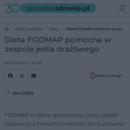
Diety i żywienie
Diety
Dieta FODMAP pomocna w zespole
jelita drażliwego
Dieta FODMAP pomocna w
zespole jelita drażliwego
2016-08-06
12:49
Dodaj do Google
Iza Czajka
FODMAP to dieta opracowana przez zespół
badawczy z Monash University, która pozwala