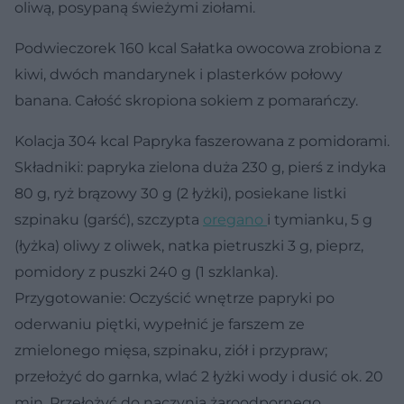
oliwą, posypaną świeżymi ziołami.
Podwieczorek 160 kcal
Sałatka owocowa zrobiona z
kiwi, dwóch mandarynek i plasterków połowy
banana. Całość skropiona sokiem z pomarańczy.
Kolacja 304 kcal
Papryka faszerowana z pomidorami.
Składniki: papryka zielona duża 230 g, pierś z indyka
80 g, ryż brązowy 30 g (2 łyżki), posiekane listki
szpinaku (garść), szczypta
oregano
i tymianku, 5 g
(łyżka) oliwy z oliwek, natka pietruszki 3 g, pieprz,
pomidory z puszki 240 g (1 szklanka).
Przygotowanie: Oczyścić wnętrze papryki po
oderwaniu piętki, wypełnić je farszem ze
zmielonego mięsa, szpinaku, ziół i przypraw;
przełożyć do garnka, wlać 2 łyżki wody i dusić ok. 20
min. Przełożyć do naczynia żaroodpornego.