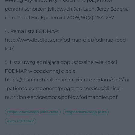
według Kryteriów Rzymskich III u pacjentów
poradni schorzeń jelitowych Jan Lach, Jerzy Bzdęga
i inn. Probl Hig Epidemiol 2009, 90(2): 254-257
4. Pełna lista FODMAP:
http://www.ibsdiets.org/fodmap-diet/fodmap-food-
list/
5. Lista uwzględniająca dopuszczalne wielkości
FODMAP w codziennej diecie
https://stanfordhealthcare.org/content/dam/SHC/for
-patients-component/programs-services/clinical-
nutrition-services/docs/pdf-lowfodmapdiet.pdf
zespół drażliwego jelita dieta
zespół drażliwego jelita
dieta FODMAP