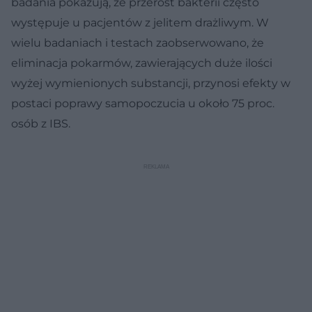
badania pokazują, że przerost bakterii często
występuje u pacjentów z jelitem drażliwym. W
wielu badaniach i testach zaobserwowano, że
eliminacja pokarmów, zawierających duże ilości
wyżej wymienionych substancji, przynosi efekty w
postaci poprawy samopoczucia u około 75 proc.
osób z IBS.