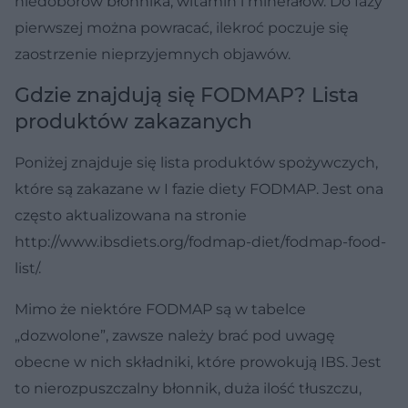
niedoborów błonnika, witamin i minerałów. Do fazy
pierwszej można powracać, ilekroć poczuje się
zaostrzenie nieprzyjemnych objawów.
Gdzie znajdują się FODMAP? Lista
produktów zakazanych
Poniżej znajduje się lista produktów spożywczych,
które są zakazane w I fazie diety FODMAP. Jest ona
często aktualizowana na stronie
http://www.ibsdiets.org/fodmap-diet/fodmap-food-
list/.
Mimo że niektóre FODMAP są w tabelce
„dozwolone”, zawsze należy brać pod uwagę
obecne w nich składniki, które prowokują IBS. Jest
to nierozpuszczalny błonnik, duża ilość tłuszczu,