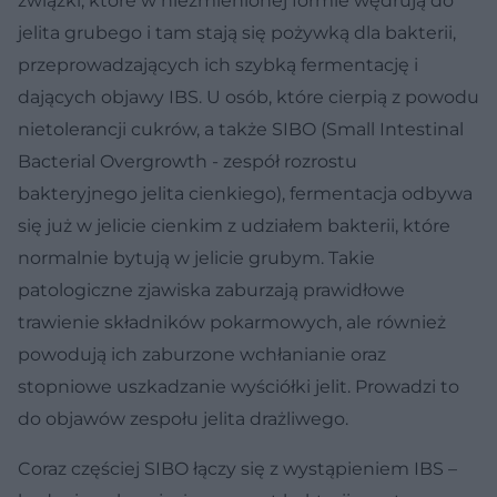
związki, które w niezmienionej formie wędrują do
jelita grubego i tam stają się pożywką dla bakterii,
przeprowadzających ich szybką fermentację i
dających objawy IBS. U osób, które cierpią z powodu
nietolerancji cukrów, a także SIBO (Small Intestinal
Bacterial Overgrowth - zespół rozrostu
bakteryjnego jelita cienkiego), fermentacja odbywa
się już w jelicie cienkim z udziałem bakterii, które
normalnie bytują w jelicie grubym. Takie
patologiczne zjawiska zaburzają prawidłowe
trawienie składników pokarmowych, ale również
powodują ich zaburzone wchłanianie oraz
stopniowe uszkadzanie wyściółki jelit. Prowadzi to
do objawów zespołu jelita drażliwego.
Coraz częściej SIBO łączy się z wystąpieniem IBS –