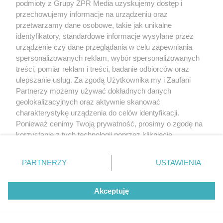
podmioty z Grupy ZPR Media uzyskujemy dostęp i
przechowujemy informacje na urządzeniu oraz
5
przetwarzamy dane osobowe, takie jak unikalne
identyfikatory, standardowe informacje wysyłane przez
urządzenie czy dane przeglądania w celu zapewniania
spersonalizowanych reklam, wybór spersonalizowanych
treści, pomiar reklam i treści, badanie odbiorców oraz
ulepszanie usług. Za zgodą Użytkownika my i Zaufani
Partnerzy możemy używać dokładnych danych
geolokalizacyjnych oraz aktywnie skanować
charakterystykę urządzenia do celów identyfikacji.
Ponieważ cenimy Twoją prywatność, prosimy o zgodę na
korzystanie z tych technologii poprzez kliknięcie
„Akceptuję”. Zgoda jest dobrowolna i zawsze możesz ją
TEKST SPONSOROWANY
zmienić/wycofać klikając przycisk ustawień prywatności
PARTNERZY
USTAWIENIA
Daleko do pięciu porcji dziennie.
znajdujący się w lewym dolnym rogu strony
. Niektóre
Badanie pokazuje, jak Polacy
rodzaje przetwarzania danych nie wymagają zgody
Akceptuję
użytkownika, ale masz prawo sprzeciwić się takiemu
naprawdę jedzą warzywa i owoce
przetwarzaniu. Preferencje będą miały zastosowanie tylko
na tej witrynie.