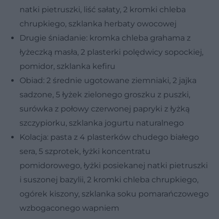
natki pietruszki, liść sałaty, 2 kromki chleba
chrupkiego, szklanka herbaty owocowej
Drugie śniadanie: kromka chleba grahama z
łyżeczką masła, 2 plasterki polędwicy sopockiej,
pomidor, szklanka kefiru
Obiad: 2 średnie ugotowane ziemniaki, 2 jajka
sadzone, 5 łyżek zielonego groszku z puszki,
surówka z połowy czerwonej papryki z łyżką
szczypiorku, szklanka jogurtu naturalnego
Kolacja: pasta z 4 plasterków chudego białego
sera, 5 szprotek, łyżki koncentratu
pomidorowego, łyżki posiekanej natki pietruszki
i suszonej bazylii, 2 kromki chleba chrupkiego,
ogórek kiszony, szklanka soku pomarańczowego
wzbogaconego wapniem