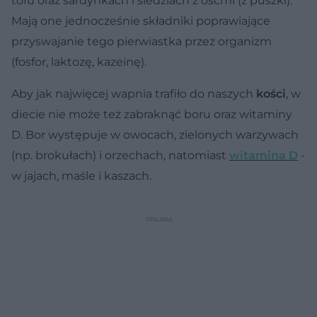
tofu oraz sardynkach i śledziach z ośćmi (z puszki).
Mają one jednocześnie składniki poprawiające
przyswajanie tego pierwiastka przez organizm
(fosfor, laktozę, kazeinę).
Aby jak najwięcej wapnia trafiło do naszych
kości
, w
diecie nie może też zabraknąć boru oraz witaminy
D. Bor występuje w owocach, zielonych warzywach
(np. brokułach) i orzechach, natomiast
witamina D
-
w jajach, maśle i kaszach.