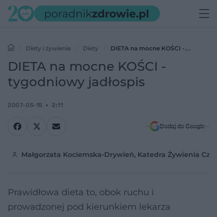
Diety i żywienie
Diety
DIETA na mocne KOŚCI -
tygodniowy jadłospis
DIETA na mocne KOŚCI -
tygodniowy jadłospis
2007-05-15
2:11
Dodaj do Google
Małgorzata Kociemska-Drywień, Katedra Żywienia Czł
Prawidłowa dieta to, obok ruchu i
prowadzonej pod kierunkiem lekarza