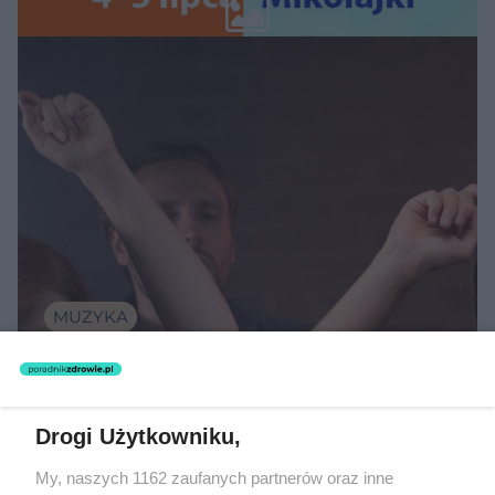
Wawelu
MUZYKA
"ESKA Hity na Czasie" – playlista,
która rozkręci każdą chwilę
Drogi Użytkowniku,
My, naszych 1162 zaufanych partnerów oraz inne