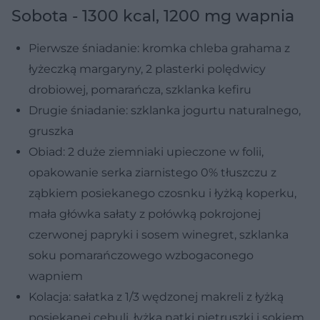
Sobota - 1300 kcal, 1200 mg wapnia
Pierwsze śniadanie: kromka chleba grahama z
łyżeczką margaryny, 2 plasterki polędwicy
drobiowej, pomarańcza, szklanka kefiru
Drugie śniadanie: szklanka jogurtu naturalnego,
gruszka
Obiad: 2 duże ziemniaki upieczone w folii,
opakowanie serka ziarnistego 0% tłuszczu z
ząbkiem posiekanego czosnku i łyżką koperku,
mała główka sałaty z połówką pokrojonej
czerwonej papryki i sosem winegret, szklanka
soku pomarańczowego wzbogaconego
wapniem
Kolacja: sałatka z 1/3 wędzonej makreli z łyżką
posiekanej cebuli, łyżką natki pietruszki i sokiem