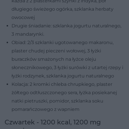
każda z 2 plasterkami szynki z indyka, pół
długiego świeżego ogórka, szklanka herbaty
owocowej
Drugie śniadanie: szklanka jogurtu naturalnego,
3 mandarynki.
Obiad: 2/3 szklanki ugotowanego makaronu,
plaster chudej pieczeni wołowej, 3 łyżki
buraczków smażonych na łyżce oleju
słonecznikowego, 3 łyżki surówki z utartej rzepy i
łyżki rodzynek, szklanka jogurtu naturalnego
Kolacja: 2 kromki chleba chrupkiego, plaster
żółtego odtłuszczonego sera, łyżka posiekanej
natki pietruszki, pomidor, szklanka soku
pomarańczowego z wapniem
Czwartek - 1200 kcal, 1200 mg