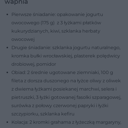
wapnia
Pierwsze śniadanie: opakowanie jogurtu
owocowego (175 g) z 3 łyżkami płatków
kukurydzianych, kiwi, szklanka herbaty
owocowej
Drugie śniadanie: szklanka jogurtu naturalnego,
kromka bułki wrocławskiej, plasterek polędwicy
drobiowej, pomidor
Obiad: 2 średnie ugotowane ziemniaki, 100 g
fileta z dorsza duszonego na łyżce oliwy z oliwek
z dwiema łyżkami posiekanej marchwi, selera i
pietruszki, 3 łyżki gotowanej fasolki szparagowej,
surówka z połowy czerwonej papryki i łyżki
szczypiorku, szklanka kefiru
Kolacja: 2 kromki grahama z łyżeczką margaryny,