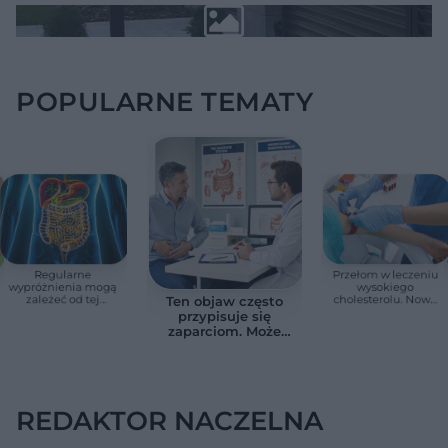
POPULARNE TEMATY
Regularne
Przełom w leczeniu
wypróżnienia mogą
wysokiego
zależeć od tej
cholesterolu. Nowa
Ten objaw często
witaminy. Odkrycie
terapia zmniejszyła
przypisuje się
zaskoczyło
LDL o ponad połowę
zaparciom. Może
naukowców
jednak wskazywać
na chorobę jelita
REDAKTOR NACZELNA