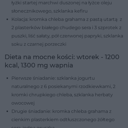
łyżki startej marchwi duszonej na łyżce oleju
słonecznikowego, szklanka kefiru
Kolacja: kromka chleba grahama z pastą utartą z
2 plasterków białego chudego sera i 3 szprotek z
puszki, liść sałaty, pół czerwonej papryki, szklanka
soku z czarnej porzeczki
Dieta na mocne kości: wtorek - 1200
kcal, 1300 mg wapnia
Pierwsze śniadanie: szklanka jogurtu
naturalnego z 6 posiekanymi rzodkiewkami, 2
kromki chrupkiego chleba, szklanka herbaty
owocowej
Drugie śniadanie: kromka chleba grahama z
cienkim plasterkiem odtłuszczonego żółtego
sera, jedna gruszka