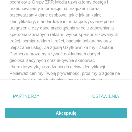
podmioty z Grupy ZPR Media uzyskujemy dostęp i
przechowujemy informacje na urządzeniu oraz
5
przetwarzamy dane osobowe, takie jak unikalne
identyfikatory, standardowe informacje wysyłane przez
urządzenie czy dane przeglądania w celu zapewniania
spersonalizowanych reklam, wybór spersonalizowanych
treści, pomiar reklam i treści, badanie odbiorców oraz
ulepszanie usług. Za zgodą Użytkownika my i Zaufani
Partnerzy możemy używać dokładnych danych
geolokalizacyjnych oraz aktywnie skanować
charakterystykę urządzenia do celów identyfikacji.
Ponieważ cenimy Twoją prywatność, prosimy o zgodę na
korzystanie z tych technologii poprzez kliknięcie
„Akceptuję”. Zgoda jest dobrowolna i zawsze możesz ją
TEKST SPONSOROWANY
zmienić/wycofać klikając przycisk ustawień prywatności
Daleko do pięciu porcji dziennie.
PARTNERZY
USTAWIENIA
znajdujący się w lewym dolnym rogu strony
. Niektóre
Badanie pokazuje, jak Polacy
rodzaje przetwarzania danych nie wymagają zgody
Akceptuję
użytkownika, ale masz prawo sprzeciwić się takiemu
naprawdę jedzą warzywa i owoce
przetwarzaniu. Preferencje będą miały zastosowanie tylko
na tej witrynie.