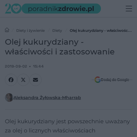
Diety i żywienie
Diety
Olej kukurydziany - właściwości i
zastosowanie
Olej kukurydziany -
właściwości i zastosowanie
2019-09-02
15:44
Dodaj do Google
Aleksandra Żyłowska-Mharrab
Olej kukurydziany jest powszechnie uważany
za olej o licznych właściwościach