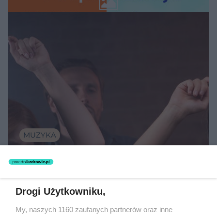
MUZYKA
"ESKA Hity na Czasie" – playlista,
która rozkręci każdą chwilę
Drogi Użytkowniku,
My, naszych 1160 zaufanych partnerów oraz inne