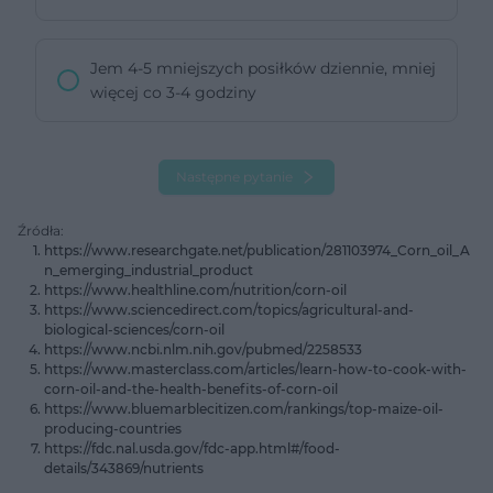
Jem 4-5 mniejszych posiłków dziennie, mniej
więcej co 3-4 godziny
Następne pytanie
Źródła:
https://www.researchgate.net/publication/281103974_Corn_oil_A
n_emerging_industrial_product
https://www.healthline.com/nutrition/corn-oil
https://www.sciencedirect.com/topics/agricultural-and-
biological-sciences/corn-oil
https://www.ncbi.nlm.nih.gov/pubmed/2258533
https://www.masterclass.com/articles/learn-how-to-cook-with-
corn-oil-and-the-health-benefits-of-corn-oil
https://www.bluemarblecitizen.com/rankings/top-maize-oil-
producing-countries
https://fdc.nal.usda.gov/fdc-app.html#/food-
details/343869/nutrients