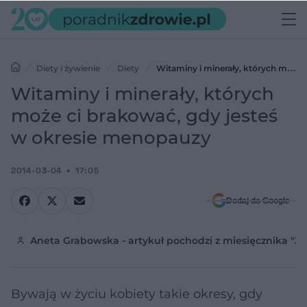
Diety i żywienie
Diety
Witaminy i minerały, których może
ci brakować, gdy jesteś w okresie menopauzy
Witaminy i minerały, których
może ci brakować, gdy jesteś
w okresie menopauzy
2014-03-04
17:05
Dodaj do Google
Aneta Grabowska - artykuł pochodzi z miesięcznika "Z
Bywają w życiu kobiety takie okresy, gdy