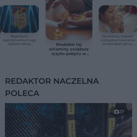
Regularne
Naukowcy znaleźli
wypróżnienia mogą
nietypowe ćwiczenie
zależeć od tej
na bezdech senny.
Niedobór tej
witaminy. Odkrycie
Efekty zaskoczyły
witaminy zwiększa
zaskoczyło
badaczy
ryzyko pobytu w
naukowców
szpitalu. Badanie
objęło 36 tys. osób
REDAKTOR NACZELNA
POLECA
27