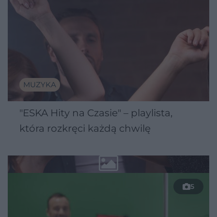
MUZYKA
"ESKA Hity na Czasie" – playlista,
która rozkręci każdą chwilę
5