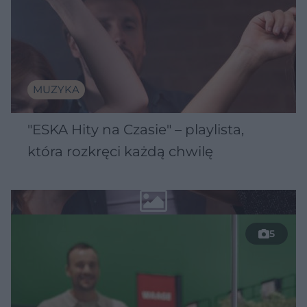
MUZYKA
"ESKA Hity na Czasie" – playlista,
która rozkręci każdą chwilę
5