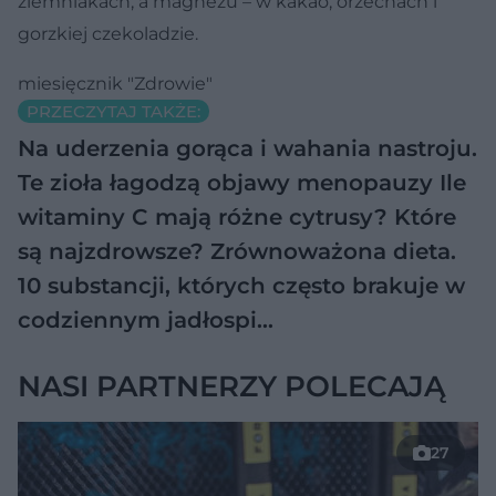
ziemniakach, a magnezu – w kakao, orzechach i
gorzkiej czekoladzie.
miesięcznik "Zdrowie"
PRZECZYTAJ TAKŻE:
Na uderzenia gorąca i wahania nastroju.
Te zioła łagodzą objawy menopauzy
Ile
witaminy C mają różne cytrusy? Które
są najzdrowsze?
Zrównoważona dieta.
10 substancji, których często brakuje w
codziennym jadłospi…
NASI PARTNERZY POLECAJĄ
27