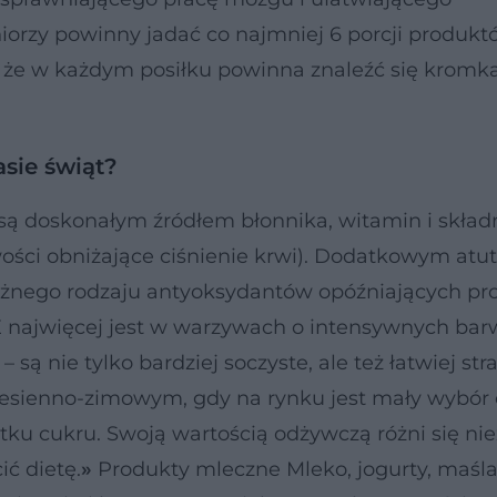
eniorzy powinny jadać co najmniej 6 porcji produk
 że w każdym posiłku powinna znaleźć się kromka
asie świąt?
ą doskonałym źródłem błonnika, witamin i skła
wości obniżające ciśnienie krwi). Dodatkowym at
 różnego rodzaju antyoksydantów opóźniających pr
 E najwięcej jest w warzywach o intensywnych bar
 są nie tylko bardziej soczyste, ale też łatwiej str
jesienno-zimowym, gdy na rynku jest mały wybór
atku cukru. Swoją wartością odżywczą różni się ni
ć dietę.
»
Produkty mleczne Mleko, jogurty, maśla