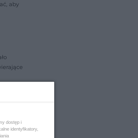
ać, aby
ało
ierające
y dostęp i
lne identyfikatory,
iania