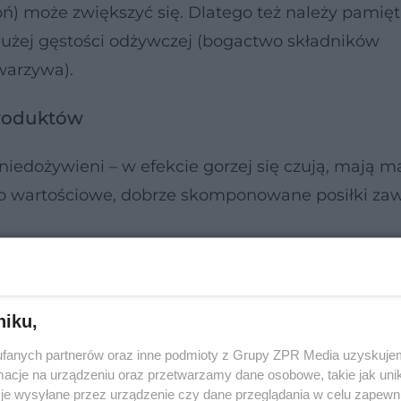
) może zwiększyć się. Dlatego też należy pamięt
 dużej gęstości odżywczej (bogactwo składników
warzywa).
 produktów
niedożywieni – w efekcie gorzej się czują, mają m
 to wartościowe, dobrze skomponowane posiłki zaw
niku,
fanych partnerów oraz inne podmioty z Grupy ZPR Media uzyskujem
cje na urządzeniu oraz przetwarzamy dane osobowe, takie jak unika
je wysyłane przez urządzenie czy dane przeglądania w celu zapewn