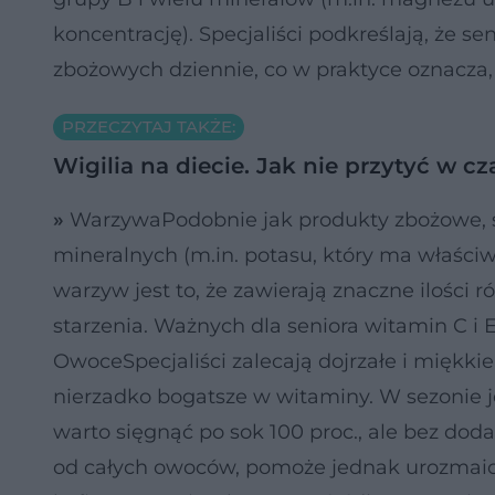
koncentrację). Specjaliści podkreślają, że s
zbożowych dziennie, co w praktyce oznacza,
PRZECZYTAJ TAKŻE:
Wigilia na diecie. Jak nie przytyć w cz
»
WarzywaPodobnie jak produkty zbożowe, s
mineralnych (m.in. potasu, który ma właści
warzyw jest to, że zawierają znaczne ilości
starzenia. Ważnych dla seniora witamin C i
OwoceSpecjaliści zalecają dojrzałe i miękkie –
nierzadko bogatsze w witaminy. W sezonie 
warto sięgnąć po sok 100 proc., ale bez dod
od całych owoców, pomoże jednak urozmaici