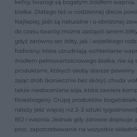
kefiry, twarogi są bogatym źródłem wapnia,
białka. Dlatego też w codziennej diecie pow
Najlepiej, jeśli są naturalne i o obniżonej zaw
do czasu twaróg można zastąpić serem żółt
gdyż zarówno ser żółty, jak i wszelkiego ro
fosforany, które utrudniają wchłanianie wapn
źródłem pełnowartościowego białka, nie są 
produktami, których osoby starsze powinny 
zająć drób (koniecznie bez skóry), chuda woł
także niedoceniana soja, która zawiera ko
fitoestrogeny. Grupę produktów bogatobiał
należy jeść więcej niż 2–3 sztuki tygodniow
B12 i wapnia. Jednak gdy zdrowie dopisuje, 
proc. zapotrzebowanie na wszystkie składnik