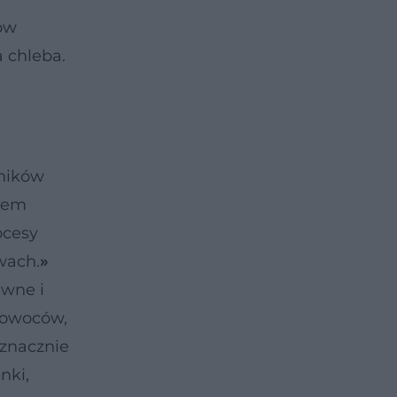
tów
 chleba.
dników
utem
ocesy
wach.
»
awne i
 owoców,
eznacznie
nki,