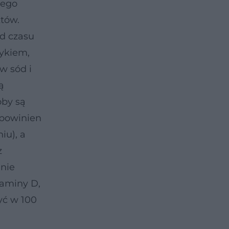
wego
któw.
Od czasu
wykiem,
w sód i
ą
oby są
 powinien
iu), a
z
nie
taminy D,
yć w 100