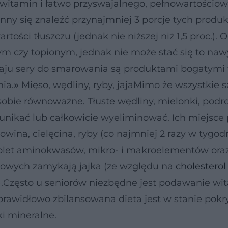
 witamin i łatwo przyswajalnego, pełnowartościo
inny się znaleźć przynajmniej 3 porcje tych produ
artości tłuszczu (jednak nie niższej niż 1,5 proc.). 
ym czy topionym, jednak nie może stać się to na
dzaju sery do smarowania są produktami bogatymi 
ia.
»
Mięso, wędliny, ryby, jajaMimo że wszystkie s
sobie równoważne. Tłuste wędliny, mielonki, podr
unikać lub całkowicie wyeliminować. Ich miejsce
owina, cielęcina, ryby (co najmniej 2 razy w tygodn
mplet aminokwasów, mikro- i makroelementów ora
kowych zamykają jajka (ze względu na
cholesterol
o).Często u seniorów niezbędne jest podawanie wi
prawidłowo zbilansowana dieta jest w stanie pokr
i mineralne.