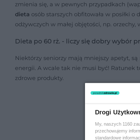
zmienia się, a w pewnych przypadkach (wapń
dieta
osób starszych obfitowała w posiłki o
odżywczych w małej objętości, np. orzechy, 
Dieta po 60 rż. - liczy się dobry wybór
Niektórzy seniorzy mają mniejszy apetyt, są 
energii. A wcale tak nie musi być! Ratunek
zdrowe produkty.
Drogi Użytkow
My, naszych 1160 zau
przechowujemy informa
standardowe informac