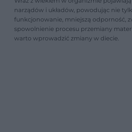
Wraz z wiekiem w organizmie pojawiają 
narządów i układów, powodując nie tylk
funkcjonowanie, mniejszą odporność, z
spowolnienie procesu przemiany materii
warto wprowadzić zmiany w diecie.