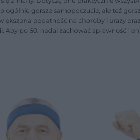
się zmiany. Dotyczą one praktycznie wszystk
o ogólnie gorsze samopoczucie, ale też gors
większoną podatność na choroby i urazy ora
. Aby po 60. nadal zachować sprawność i en