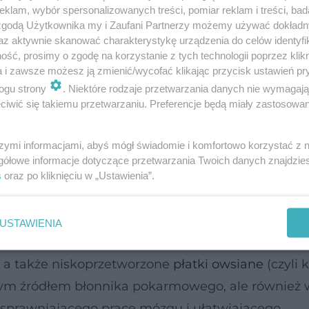
klam, wybór spersonalizowanych treści, pomiar reklam i treści, bad
 zgodą Użytkownika my i Zaufani Partnerzy możemy używać dokład
az aktywnie skanować charakterystykę urządzenia do celów identyfi
ść, prosimy o zgodę na korzystanie z tych technologii poprzez klikn
a i zawsze możesz ją zmienić/wycofać klikając przycisk ustawień pr
ogu strony
. Niektóre rodzaje przetwarzania danych nie wymagaj
iwić się takiemu przetwarzaniu. Preferencje będą miały zastosowanie
szymi informacjami, abyś mógł świadomie i komfortowo korzystać z
zycznej. Umiarkowana i dostosowana do możliwości, ale
gółowe informacje dotyczące przetwarzania Twoich danych znajdzi
i metabolizm, wpłynie korzystnie na odporność, wydolnoś
s
oraz po kliknięciu w „Ustawienia”.
 aktywność zmniejsza ryzyko złamań osteoporotycznych.
USTAWIENIA
iora są kasze gruboziarniste (np. gryczana, jagla
 a także niskoprzetworzone
płatki owsiane
(czyli 
atym źródłem błonnika pokarmowego, ale również 
usprawniającego pracę mózgu i ułatwiającego