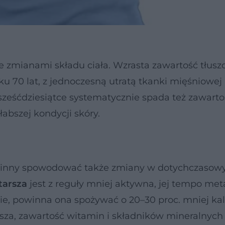
 zmianami składu ciała. Wzrasta zawartość tłuszc
ku 70 lat, z jednoczesną utratą tkanki mięśniowej 
 sześćdziesiątce systematycznie spada też zawart
łabszej kondycji skóry.
owinny spowodować także zmiany w dotychczasow
tarsza
jest z reguły mniej aktywna, jej tempo me
mie, powinna ona spożywać o 20–30 proc. mniej ka
ejsza, zawartość witamin i składników mineralnych