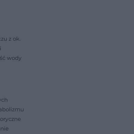
zu z ok.
i
ość wody
ych
tabolizmu
loryczne
 nie