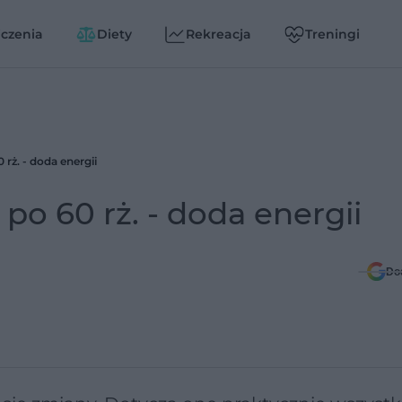
czenia
Diety
Rekreacja
Treningi
rż. - doda energii
po 60 rż. - doda energii
Do