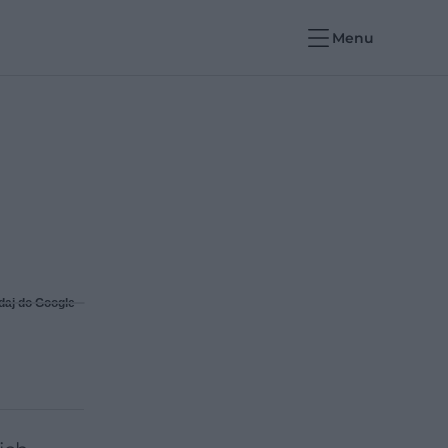
Menu
daj do Google