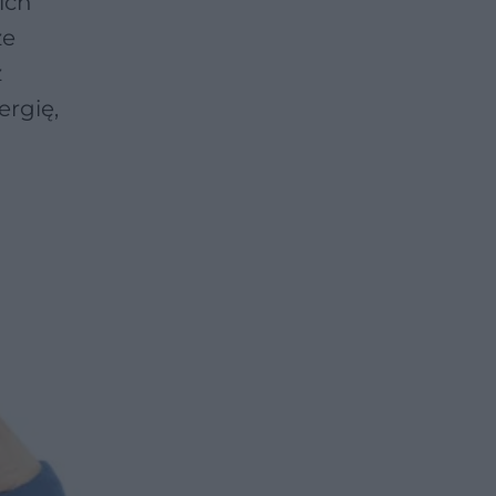
ich
ze
z
ergię,