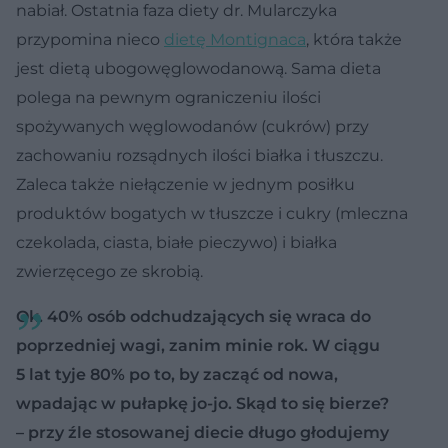
nabiał. Ostatnia faza diety dr. Mularczyka
przypomina nieco
dietę Montignaca
, która także
jest dietą ubogowęglowodanową. Sama dieta
polega na pewnym ograniczeniu ilości
spożywanych węglowodanów (cukrów) przy
zachowaniu rozsądnych ilości białka i tłuszczu.
Zaleca także niełączenie w jednym posiłku
produktów bogatych w tłuszcze i cukry (mleczna
czekolada, ciasta, białe pieczywo) i białka
zwierzęcego ze skrobią.
Ok. 40% osób odchudzających się wraca do
poprzedniej wagi, zanim minie rok. W ciągu
5 lat tyje 80% po to, by zacząć od nowa,
wpadając w pułapkę jo-jo. Skąd to się bierze?
– przy źle stosowanej diecie długo głodujemy