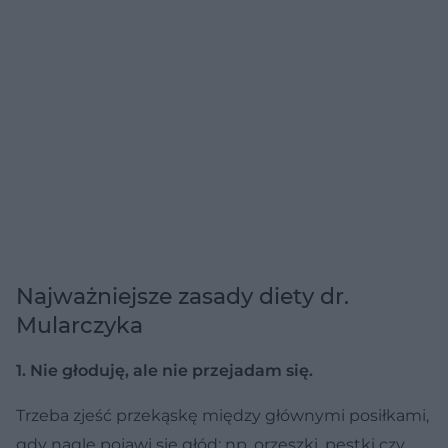
Najważniejsze zasady diety dr.
Mularczyka
1. Nie głoduję, ale nie przejadam się.
Trzeba zjeść przekąskę między głównymi posiłkami,
gdy nagle pojawi się głód: np. orzeszki, pestki czy