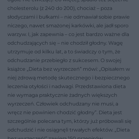
cholesterolu (z 240 do 200), chociaż – poza
słodyczami i bułkami – nie odmawiał sobie prawie
niczego, nawet smażonej karkówki, ale jadł sporo
warzyw. I, jak zapewnia – co jest bardzo ważne dla
odchudzających się – nie chodził głodny. Wagę
utrzymuje od kilku lat, a to świadczy o tym, że
odchudzanie przebiegło z sukcesem. O swojej
książce „Dieta bez wyrzeczeń” mówi: „Opisałem w
niej zdrową metodę skutecznego i bezpiecznego
leczenia otyłości i nadwagi. Przedstawiona dieta
nie wymaga praktycznie żadnych większych
wyrzeczeń. Człowiek odchudzany nie musi, a
wręcz nie powinien chodzić głodny”. Dieta jest
szczególnie polecana tym, którzy już próbowali się
odchudzić i nie osiągnęli trwałych efektów. „Dieta
bez wyrzeczeń!” zawiera 150 przepisów