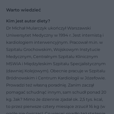
Warto wiedzieć
Kim jest autor diety?
Dr Michał Mularczyk ukończył Warszawski
Uniwersytet Medyczny w 1994 r. Jest internistą i
kardiologiem interwencyjnym. Pracował m.in. w
Szpitalu Grochowskim, Wojskowym Instytucie
Medycznym, Centralnym Szpitalu Klinicznym
MSWiA i Międzyleskim Szpitalu Specjalistycznym
(dawniej Kolejowym). Obecnie pracuje w Szpitalu
Bródnowskim i Centrum Kardiologii w Józefowie.
Prowadzi też własną poradnię. Zanim zaczął
pomagać schudnąć innym, sam schudł ponad 20
kg. Jak? Mimo że dziennie zjadał ok. 2,5 tys. kcal,
to przez pierwsze cztery miesiące zrzucił 16 kg (w
ogóle nie ćwicząc). Co więcej, spadło też stężenie