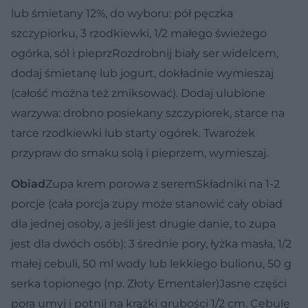
lub śmietany 12%, do wyboru: pół pęczka
szczypiorku, 3 rzodkiewki, 1/2 małego świeżego
ogórka, sól i pieprzRozdrobnij biały ser widelcem,
dodaj śmietanę lub jogurt, dokładnie wymieszaj
(całość można też zmiksować). Dodaj ulubione
warzywa: drobno posiekany szczypiorek, starce na
tarce rzodkiewki lub starty ogórek. Twarożek
przypraw do smaku solą i pieprzem, wymieszaj.
Obiad
Zupa krem porowa z serem
Składniki na 1-2
porcje (cała porcja zupy może stanowić cały obiad
dla jednej osoby, a jeśli jest drugie danie, to zupa
jest dla dwóch osób): 3 średnie pory, łyżka masła, 1/2
małej cebuli, 50 ml wody lub lekkiego bulionu, 50 g
serka topionego (np. Złoty Ementaler)Jasne części
pora umyj i potnij na krążki grubości 1/2 cm. Cebulę