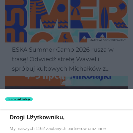
MATERIAŁ SPONSOROWANY
ESKA Summer Camp 2026 rusza w
trasę! Odwiedź strefę Wawel i
spróbuj kultowych Michałków z
Wawelu
Drogi Użytkowniku,
My, naszych 1162 zaufanych partnerów oraz inne