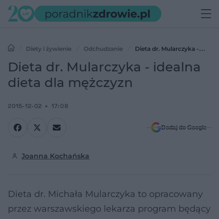
Diety i żywienie
Odchudzanie
Dieta dr. Mularczyka -
idealna dieta dla mężczyzn
Dieta dr. Mularczyka - idealna
dieta dla mężczyzn
2015-12-02
17:08
Dodaj do Google
Joanna Kochańska
Dieta dr. Michała Mularczyka to opracowany
przez warszawskiego lekarza program będący