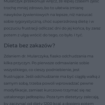
Mularczyk przekonuje wręcz, że lepiej czasem zjeść
trochę mniej zdrowo, bo to ułatwia zmianę
nawyków żywieniowych na lepsze, niż narzucać
sobie rygorystyczną, choć superzdrową dietę i w
poczuciu frustracji odliczać dni do jej końca, by zaraz
potem z ulgą wrócić do tego, co było. I tyć.
Dieta bez zakazów?
Zdaniem dr. Mularczyka, fiasko odchudzania ma
kilka przyczyn. Po pierwsze odmawianie sobie
wszystkiego, co cieszy podniebienie, jest
frustrujące. Jeśli odchudzanie ma być ciągłą walką z
samym sobą, trzeba powoli wprowadzać pewne
modyfikacje, zamiast kurczowo trzymać się raz
ustalonego jadłospisu. Poza tym dietetycy zalecają,
by zaczynać od diety 1200 kcal, a dopiero potem