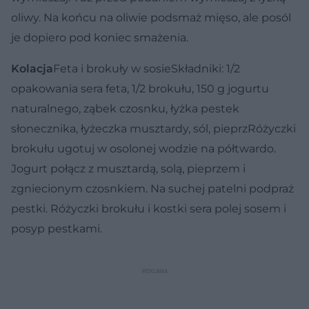
oliwy. Na końcu na oliwie podsmaż mięso, ale posól
je dopiero pod koniec smażenia.
Kolacja
Feta i brokuły w sosie
Składniki: 1/2
opakowania sera feta, 1/2 brokułu, 150 g jogurtu
naturalnego, ząbek czosnku, łyżka pestek
słonecznika, łyżeczka musztardy, sól, pieprzRóżyczki
brokułu ugotuj w osolonej wodzie na półtwardo.
Jogurt połącz z musztardą, solą, pieprzem i
zgniecionym czosnkiem. Na suchej patelni podpraż
pestki. Różyczki brokułu i kostki sera polej sosem i
posyp pestkami.