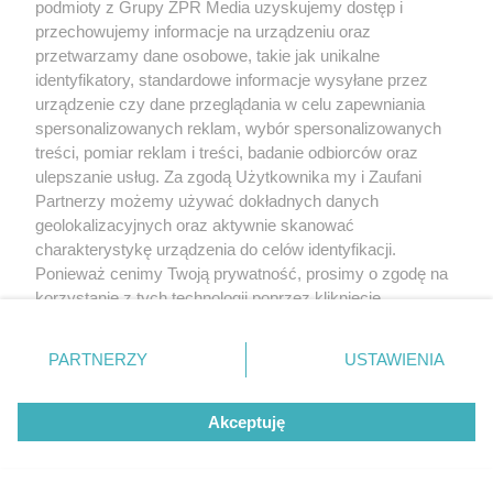
podmioty z Grupy ZPR Media uzyskujemy dostęp i
przechowujemy informacje na urządzeniu oraz
przetwarzamy dane osobowe, takie jak unikalne
identyfikatory, standardowe informacje wysyłane przez
urządzenie czy dane przeglądania w celu zapewniania
MUZYKA
spersonalizowanych reklam, wybór spersonalizowanych
treści, pomiar reklam i treści, badanie odbiorców oraz
"ESKA Hity na Czasie" – playlista,
ulepszanie usług. Za zgodą Użytkownika my i Zaufani
Partnerzy możemy używać dokładnych danych
która rozkręci każdą chwilę
geolokalizacyjnych oraz aktywnie skanować
charakterystykę urządzenia do celów identyfikacji.
Ponieważ cenimy Twoją prywatność, prosimy o zgodę na
korzystanie z tych technologii poprzez kliknięcie
„Akceptuję”. Zgoda jest dobrowolna i zawsze możesz ją
5
zmienić/wycofać klikając przycisk ustawień prywatności
PARTNERZY
USTAWIENIA
znajdujący się w lewym dolnym rogu strony
. Niektóre
rodzaje przetwarzania danych nie wymagają zgody
Akceptuję
użytkownika, ale masz prawo sprzeciwić się takiemu
przetwarzaniu. Preferencje będą miały zastosowanie tylko
na tej witrynie.