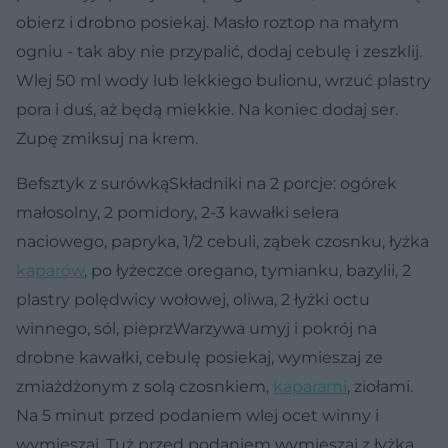
obierz i drobno posiekaj. Masło roztop na małym
ogniu - tak aby nie przypalić, dodaj cebulę i zeszklij.
Wlej 50 ml wody lub lekkiego bulionu, wrzuć plastry
pora i duś, aż będą miekkie. Na koniec dodaj ser.
Zupę zmiksuj na krem.
Befsztyk z surówką
Składniki na 2 porcje: ogórek
małosolny, 2 pomidory, 2-3 kawałki selera
naciowego, papryka, 1/2 cebuli, ząbek czosnku, łyżka
kaparów
, po łyżeczce oregano, tymianku, bazylii, 2
plastry polędwicy wołowej, oliwa, 2 łyżki octu
winnego, sól, pieprzWarzywa umyj i pokrój na
drobne kawałki, cebulę posiekaj, wymieszaj ze
zmiażdżonym z solą czosnkiem,
kaparami
, ziołami.
Na 5 minut przed podaniem wlej ocet winny i
wymieszaj. Tuż przed podaniem wymieszaj z łyżką