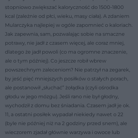
stopniowo zwiększać kaloryczność do 1500-1800
kcal (zależnie od płci, wieku, masy ciała). A zdaniem
Mularczyka najlepiej w ogóle zapomnieć o kaloriach.
Jak zapewnia, sam, pozwalając sobie na smaczne
potrawy, nie jadł z czasem więcej, ale coraz mniej,
dlatego że jadł powoli (co ma ogromne znaczenie,
ale o tym później). Co jeszcze robił wbrew
powszechnym zaleceniom? Nie patrzył na zegarek,
by jeść pięć mniejszych posiłków o stałych porach,
ale postanowił „słuchać” żołądka (czyli ośrodka
głodu w jego mózgu). Jeśli rano nie był głodny,
wychodził z domu bez śniadania. Czasem jadł je ok.
11, a ostatni posiłek wypadał niekiedy nawet o 22
(byle nie później niż na 2 godziny przed snem), ale
wieczorem zjadał głównie warzywa i owoce lub