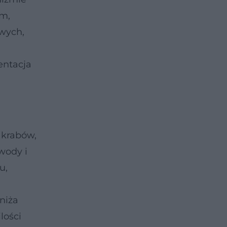
ym,
wych,
entacja
 krabów,
wody i
u,
niża
lości