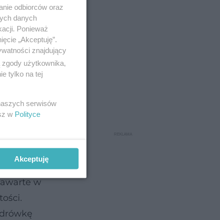
anie odbiorców oraz
nych danych
kacji. Ponieważ
ięcie „Akceptuję”.
ywatności znajdujący
ą zgody użytkownika,
 tylko na tej
 naszych serwisów
esz w
Polityce
Akceptuję
zawarte w
ości.
wędrówkę