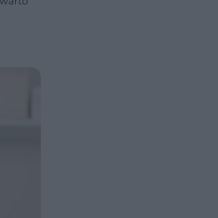
 warto
a