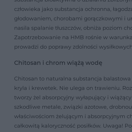
człowieka jako substancja ochronna, łagodz
głodowaniem, chorobami gorączkowymi i ura
nasila spalanie tłuszczów, obniża poziom c
Zapotrzebowanie na HMB rośnie w warunkac
prowadzi do poprawy zdolności wysiłkowych
Chitosan i chrom wiążą wodę
Chitosan to naturalna substancja balastow
kryla i krewetek. Nie ulega on trawieniu. R
tworzy żel absorpcyjny wyłapujący i wiążący
szkodliwe metale, związki azotowe, drobnou
właściwościom żelującym i absorpcyjnym chi
całkowitą kaloryczność posiłków. Uwaga! Po