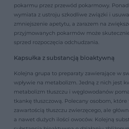
pokarmu przez przewód pokarmowy. Ponadto
wymiata z ustroju szkodliwe związki i usuw
zmniejszenie apetytu, a zarazem na zwiększ
przyjmowanych pokarmów może skutecznie 
sprzed rozpoczęcia odchudzania.
Kapsułka z substancją bioaktywną
Kolejna grupa to preparaty zawierające w
wpływie na metabolizm. Jedną z nich jest 
metabolizm tłuszczu i węglowodanów pom
tkankę tłuszczową. Polecany osobom, które 
zawartością tłuszczu zwierzęcego, ale głów
a nawet dużych ilości owoców. Kolejną sub
substancja bioaktywna o działaniu zbliżony