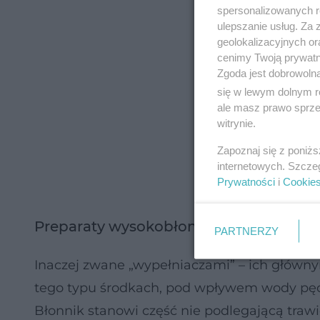
spersonalizowanych re
ulepszanie usług. Za
geolokalizacyjnych or
cenimy Twoją prywatno
Zgoda jest dobrowoln
się w lewym dolnym r
ale masz prawo sprzec
witrynie.
Zapoznaj się z poniż
internetowych. Szcze
Prywatności
i
Cookie
Preparaty wysokobłonnikowe wypełniaj
PARTNERZY
Inaczej zwane „wypełniaczami” – ich główn
tego typu środkach, pod wpływem wody pęczn
Błonnik stanowi część nie podlegającą traw