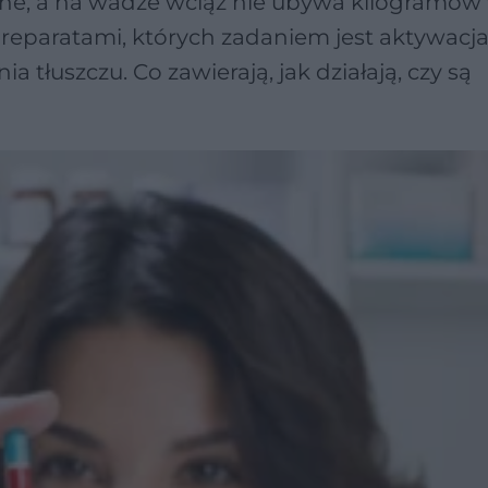
ne, a na wadze wciąż nie ubywa kilogramów
reparatami, których zadaniem jest aktywacj
a tłuszczu. Co zawierają, jak działają, czy są