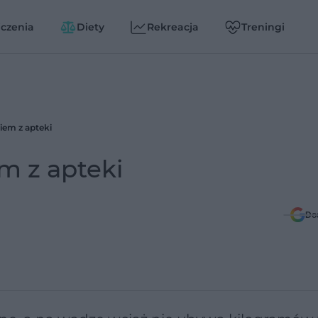
czenia
Diety
Rekreacja
Treningi
em z apteki
m z apteki
Do