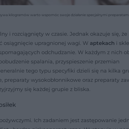
ubywa kilogramów warto wspomóc swoje działanie specjalnymi preparatami
ny i rozciągnięty w czasie. Jednak okazuje się, że
ć osiągnięcie upragnionej wagi. W
aptekach
i sk
spomagających odchudzanie. W każdym z nich o
pobudzenie spalania, przyspieszenie przemian
Generalnie tego typu specyfiki dzieli się na kilka gr
we, preparaty wysokobłonnikowe oraz preparaty za
jrzyjmy się każdej grupie z bliska.
osiłek
pożywczymi. Ich zadaniem jest zastępowanie jed