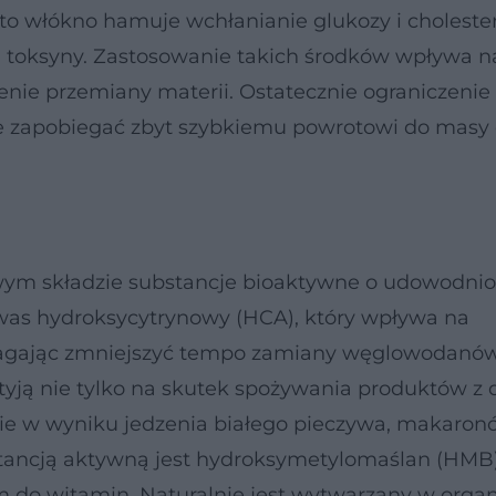
 włókno hamuje wchłanianie glukozy i cholester
a toksyny. Zastosowanie takich środków wpływa n
enie przemiany materii. Ostatecznie ograniczenie
zapobiegać zbyt szybkiemu powrotowi do masy 
 swym składzie substancje bioaktywne o udowodn
kwas hydroksycytrynowy (HCA), który wpływa na
agając zmniejszyć tempo zamiany węglowodanó
tyją nie tylko na skutek spożywania produktów z 
nie w wyniku jedzenia białego pieczywa, makaronów
stancją aktywną jest hydroksymetylomaślan (HMB)
m do witamin. Naturalnie jest wytwarzany w orga