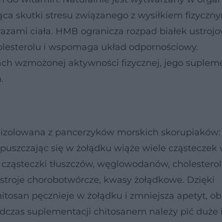
ąca skutki stresu związanego z wysiłkiem fizyczn
zami ciała. HMB ogranicza rozpad białek ustrojo
holesterolu i wspomaga układ odpornościowy.
h wzmożonej aktywności fizycznej, jego suplem
.
a izolowana z pancerzyków morskich skorupiaków:
ozpuszczając się w żołądku wiąże wiele cząsteczek 
 cząsteczki tłuszczów, węglowodanów, cholesterol
stroje chorobotwórcze, kwasy żołądkowe. Dzięki
tosan pęcznieje w żołądku i zmniejsza apetyt, ob
dczas suplementacji chitosanem należy pić duże i