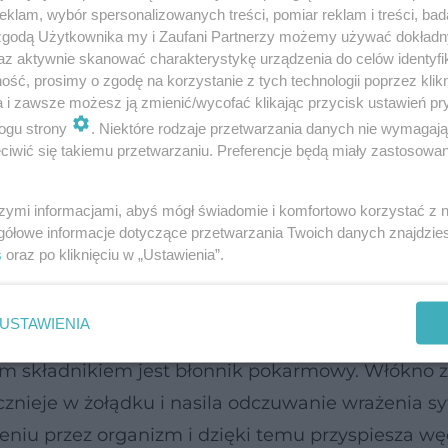
klam, wybór spersonalizowanych treści, pomiar reklam i treści, bad
 zgodą Użytkownika my i Zaufani Partnerzy możemy używać dokład
az aktywnie skanować charakterystykę urządzenia do celów identyfi
ść, prosimy o zgodę na korzystanie z tych technologii poprzez klikn
a i zawsze możesz ją zmienić/wycofać klikając przycisk ustawień pr
ogu strony
. Niektóre rodzaje przetwarzania danych nie wymagaj
iwić się takiemu przetwarzaniu. Preferencje będą miały zastosowanie
szymi informacjami, abyś mógł świadomie i komfortowo korzystać z
gółowe informacje dotyczące przetwarzania Twoich danych znajdzi
s
oraz po kliknięciu w „Ustawienia”.
ą i hamują apetyt
USTAWIENIA
ym składnikiem jest błonnik pokarmowy. Włókno 
ieje w żołądku i nasila odczuwanie wrażenia syt
ieniu przez organizm i dzięki temu przyspiesza 