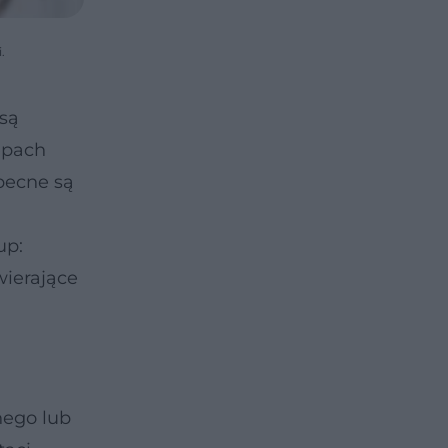
.
 są
lepach
becne są
up:
wierające
nego lub