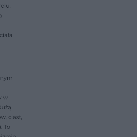
olu,
a
ciała
ionym
w w
dużą
, ciast,
. To
nizmie