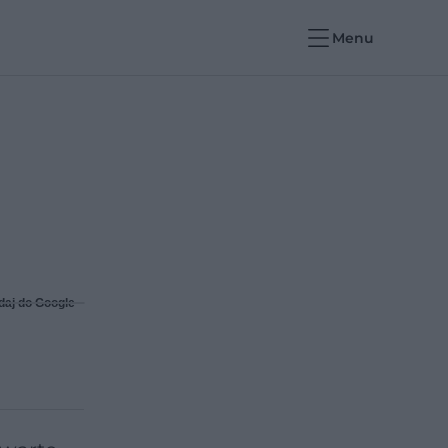
Menu
daj do Google