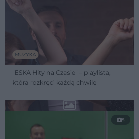
MUZYKA
"ESKA Hity na Czasie" – playlista,
która rozkręci każdą chwilę
5