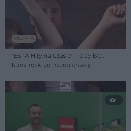
MUZYKA
"ESKA Hity na Czasie" – playlista,
która rozkręci każdą chwilę
5