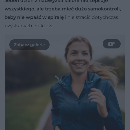
Jeden dzień z nadwyżką kalorii nie zepsuje
wszystkiego, ale trzeba mieć dużo samokontroli,
żeby nie wpaść w spiralę
i nie stracić dotychczas
uzyskanych efektów.
5