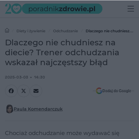
Diety i żywienie
Odchudzanie
Dlaczego nie chudniesz na
diecie? Trener odchudzania wskazał najczęstszy błąd
Dlaczego nie chudniesz na
diecie? Trener odchudzania
wskazał najczęstszy błąd
2025-03-03
14:30
Dodaj do Google
Paula Komendarczuk
Chociaż odchudzanie może wydawać się