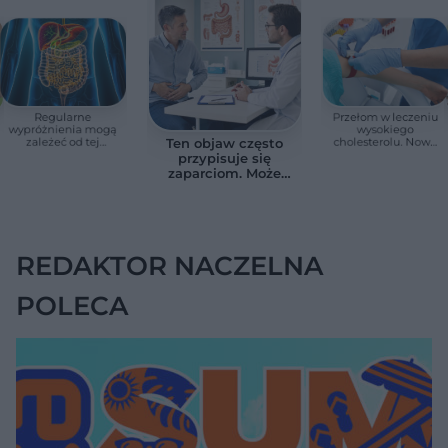
Regularne
Przełom w leczeniu
wypróżnienia mogą
wysokiego
zależeć od tej
cholesterolu. Nowa
Ten objaw często
witaminy. Odkrycie
terapia zmniejszyła
przypisuje się
zaskoczyło
LDL o ponad połowę
zaparciom. Może
naukowców
jednak wskazywać
na chorobę jelita
REDAKTOR NACZELNA
POLECA