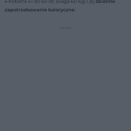
»
Kobieta 41 do 60 lat (waga 60 kg) i jej
dzienne
zapotrzebowanie kaloryczne
: