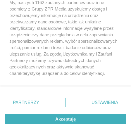
Żaden utwór zamieszczony w serwisie nie może być powielany i
My, naszych 1162 zaufanych partnerów oraz inne
rozpowszechniany lub dalej rozpowszechniany w jakikolwiek sposób
podmioty z Grupy ZPR Media uzyskujemy dostęp i
(w tym także elektroniczny lub mechaniczny) na jakimkolwiek polu
eksploatacji w jakiejkolwiek formie, włącznie z umieszczaniem w
przechowujemy informacje na urządzeniu oraz
Internecie bez pisemnej zgody właściciela praw. Jakiekolwiek użycie
przetwarzamy dane osobowe, takie jak unikalne
lub wykorzystanie utworów w całości lub w części z naruszeniem
identyfikatory, standardowe informacje wysyłane przez
prawa, tzn. bez właściwej zgody, jest zabronione pod groźbą kary i
może być ścigane prawnie.
urządzenie czy dane przeglądania w celu zapewniania
spersonalizowanych reklam, wybór spersonalizowanych
treści, pomiar reklam i treści, badanie odbiorców oraz
ulepszanie usług. Za zgodą Użytkownika my i Zaufani
Partnerzy możemy używać dokładnych danych
geolokalizacyjnych oraz aktywnie skanować
charakterystykę urządzenia do celów identyfikacji.
O nas
Ponieważ cenimy Twoją prywatność, prosimy o zgodę na
korzystanie z tych technologii poprzez kliknięcie
Informacje prawne
„Akceptuję”. Zgoda jest dobrowolna i zawsze możesz ją
zmienić/wycofać klikając przycisk ustawień prywatności
Nasze serwisy
PARTNERZY
USTAWIENIA
znajdujący się w lewym dolnym rogu strony
. Niektóre
© 2026 Grupa ZPR Media
rodzaje przetwarzania danych nie wymagają zgody
Akceptuję
użytkownika, ale masz prawo sprzeciwić się takiemu
przetwarzaniu. Preferencje będą miały zastosowanie tylko