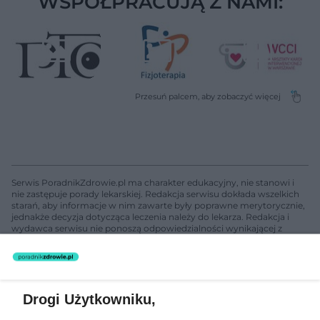
WSPÓŁPRACUJĄ Z NAMI:
Serwis PoradnikZdrowie.pl ma charakter edukacyjny, nie stanowi i
nie zastępuje porady lekarskiej. Redakcja serwisu dokłada wszelkich
starań, aby informacje w nim zawarte były poprawne merytorycznie,
jednakże decyzja dotycząca leczenia należy do lekarza. Redakcja i
wydawca serwisu nie ponoszą odpowiedzialności wynikającej z
zastosowania informacji zamieszczonych na stronach serwisu, który
nie prowadzi działalności leczniczej polegającej na udzielaniu
świadczeń zdrowotnych w rozumieniu art. 3 ust 1 ustawy o
działalności leczniczej.
Drogi Użytkowniku,