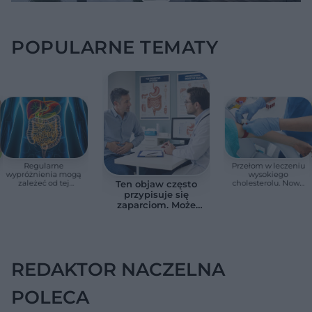
POPULARNE TEMATY
Regularne
Przełom w leczeniu
wypróżnienia mogą
wysokiego
zależeć od tej
cholesterolu. Nowa
Ten objaw często
witaminy. Odkrycie
terapia zmniejszyła
przypisuje się
zaskoczyło
LDL o ponad połowę
zaparciom. Może
naukowców
jednak wskazywać
na chorobę jelita
REDAKTOR NACZELNA
POLECA