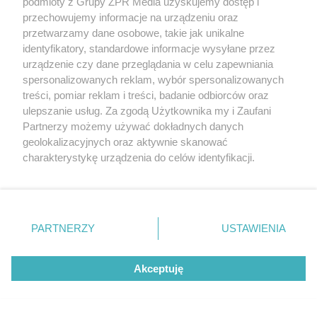
podmioty z Grupy ZPR Media uzyskujemy dostęp i
przechowujemy informacje na urządzeniu oraz
przetwarzamy dane osobowe, takie jak unikalne
identyfikatory, standardowe informacje wysyłane przez
urządzenie czy dane przeglądania w celu zapewniania
spersonalizowanych reklam, wybór spersonalizowanych
treści, pomiar reklam i treści, badanie odbiorców oraz
MUZYKA
ulepszanie usług. Za zgodą Użytkownika my i Zaufani
Partnerzy możemy używać dokładnych danych
geolokalizacyjnych oraz aktywnie skanować
"ESKA Hity na Czasie" – playlista,
charakterystykę urządzenia do celów identyfikacji.
która rozkręci każdą chwilę
Ponieważ cenimy Twoją prywatność, prosimy o zgodę na
korzystanie z tych technologii poprzez kliknięcie
„Akceptuję”. Zgoda jest dobrowolna i zawsze możesz ją
zmienić/wycofać klikając przycisk ustawień prywatności
PARTNERZY
USTAWIENIA
znajdujący się w lewym dolnym rogu strony
. Niektóre
rodzaje przetwarzania danych nie wymagają zgody
5
Akceptuję
użytkownika, ale masz prawo sprzeciwić się takiemu
przetwarzaniu. Preferencje będą miały zastosowanie tylko
na tej witrynie.