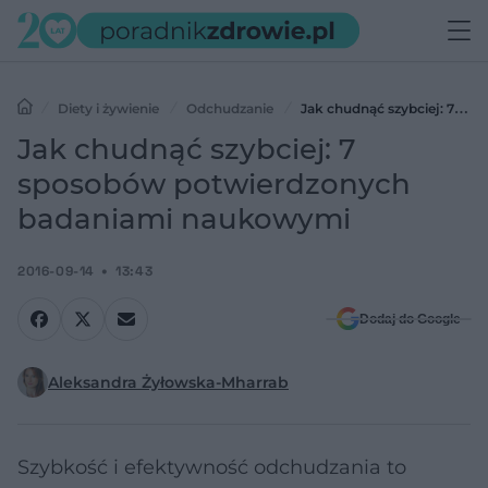
Diety i żywienie
Odchudzanie
Jak chudnąć szybciej: 7
sposobów potwierdzonych badaniami naukowymi
Jak chudnąć szybciej: 7
sposobów potwierdzonych
badaniami naukowymi
2016-09-14
13:43
Dodaj do Google
Aleksandra Żyłowska-Mharrab
Szybkość i efektywność odchudzania to