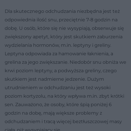
Dla skutecznego odchudzania niezbędna jest też
odpowiednia ilość snu, przeciętnie 7-8 godzin na
dobę. U osób, które się nie wysypiają, obserwuje się
zwiększony apetyt, który jest skutkiem zaburzenia
wydzielania hormonów, m.in. leptyny i greliny.
Leptyna odpowiada za hamowanie łaknienia, a
grelina za jego zwiększanie. Niedobór snu obniża we
krwi poziom leptyny, a podwyższa greliny, czego
skutkiem jest nadmierne jedzenie. Dużym
utrudnieniem w odchudzaniu jest też wysoki
poziom kortyzolu, na który wpływa m.in. zbyt krótki
sen. Zauważono, że osoby, które śpią poniżej 6
godzin na dobę, mają większe problemy z
odchudzaniem i tracą więcej beztłuszczowej masy
ciała, niż wysypiający się.