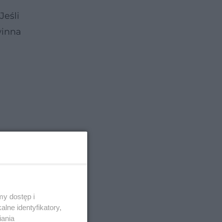
 Jeśli
winna
y dostęp i
lne identyfikatory,
iania