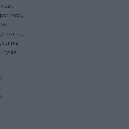
kcal,
potrzeby,
nej
ższa się,
cej niż
i tycie
ć
g
o.