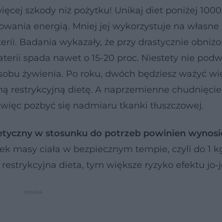
ęcej szkody niż pożytku! Unikaj diet poniżej 1000 
ania energią. Mniej jej wykorzystuje na własne 
ii. Badania wykazały, że przy drastycznie obniżo
erii spada nawet o 15-20 proc. Niestety nie podwy
sobu żywienia. Po roku, dwóch będziesz ważyć wię
ną restrykcyjną dietę. A naprzemienne chudnięcie 
 więc pozbyć się nadmiaru tkanki tłuszczowej.
etyczny w stosunku do potrzeb powinien wynosi
ek masy ciała w bezpiecznym tempie, czyli do 1 k
 restrykcyjna dieta, tym większe ryzyko efektu jo-j