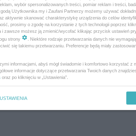
klam, wybór spersonalizowanych treści, pomiar reklam i treści, bad
ciowej. Według zaleceń dietetyków spadek masy c
 zgodą Użytkownika my i Zaufani Partnerzy możemy używać dokład
oku
. Wydaje się to niewiele, ale po trzech latach bę
az aktywnie skanować charakterystykę urządzenia do celów identyfi
 kg daje aż 27 kg.
ść, prosimy o zgodę na korzystanie z tych technologii poprzez klikn
a i zawsze możesz ją zmienić/wycofać klikając przycisk ustawień pr
ogu strony
. Niektóre rodzaje przetwarzania danych nie wymagaj
odchudzanie
iwić się takiemu przetwarzaniu. Preferencje będą miały zastosowanie
ch odchudzanie
szymi informacjami, abyś mógł świadomie i komfortowo korzystać z
gółowe informacje dotyczące przetwarzania Twoich danych znajdzi
s
oraz po kliknięciu w „Ustawienia”.
USTAWIENIA