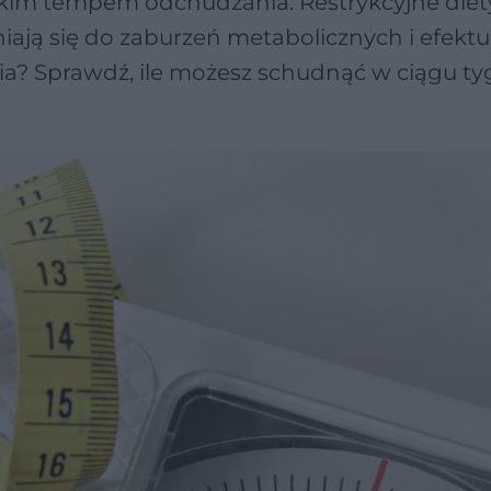
bkim tempem odchudzania. Restrykcyjne diety
niają się do zaburzeń metabolicznych i efektu 
a? Sprawdź, ile możesz schudnąć w ciągu ty