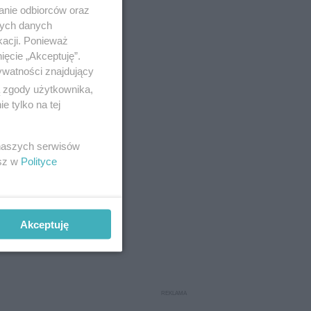
anie odbiorców oraz
iała nie
nych danych
dzie to
kacji. Ponieważ
ięcie „Akceptuję”.
ywatności znajdujący
ą zgody użytkownika,
 tylko na tej
 naszych serwisów
esz w
Polityce
Akceptuję