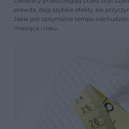
Dietetycy przestrzegają przed zbyt szy
prawda, dają szybkie efekty, ale przyczy
Jakie jest optymalne tempo odchudzani
miesiąca i roku.