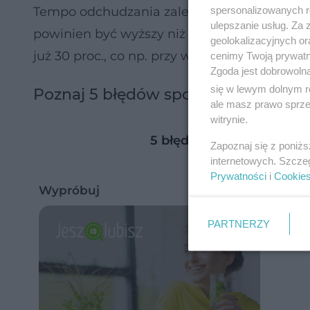
spersonalizowanych re
Tempo odchudzania zależy też od wagi wyjś
ulepszanie usług. Za
powinien być wyższy niż
10 proc. w ciągu r
geolokalizacyjnych or
już 30 proc., co np. przy wadze wyjściowej 90
cenimy Twoją prywatno
Zgoda jest dobrowoln
się w lewym dolnym r
Poznaj 5 błędów spowalniających 
ale masz prawo sprzec
witrynie.
5 błędów spowalniający
Zapoznaj się z poniż
internetowych. Szcze
Prywatności
i
Cookie
Wypróbuj
PARTNERZY