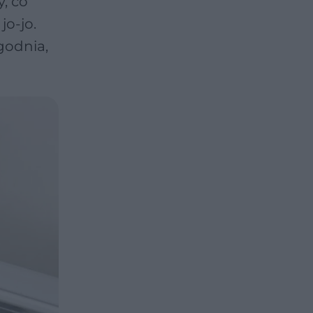
, co
jo-jo.
godnia,