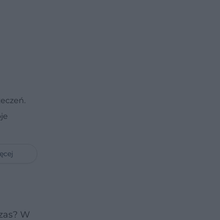
zeczeń.
je
ęcej
czas? W