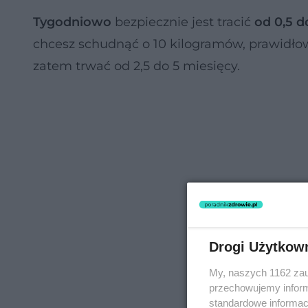
Tygodniowo
bezpiecznie jest tracić
od 0,5 d
chcesz schudnąć o 10 kilogramów, prawid
zatem trwać od 2,5 do 5 miesięcy.
Drogi Użytkow
My, naszych 1162 zau
przechowujemy informa
standardowe informac