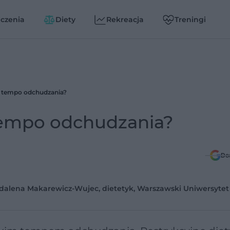
czenia
Diety
Rekreacja
Treningi
ne tempo odchudzania?
 tempo odchudzania?
Do
Magdalena Makarewicz-Wujec, dietetyk, Warszawski Uniwersyte