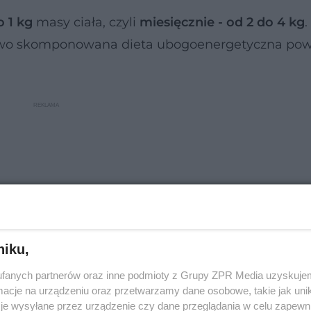
o 1 kg
masy ciała, czyli
miesięcznie - od 2 do 4 kg
.
łowo skomponowana dieta ubogoenergetyczna po
niku,
fanych partnerów oraz inne podmioty z Grupy ZPR Media uzyskujem
cje na urządzeniu oraz przetwarzamy dane osobowe, takie jak unika
je wysyłane przez urządzenie czy dane przeglądania w celu zapewn