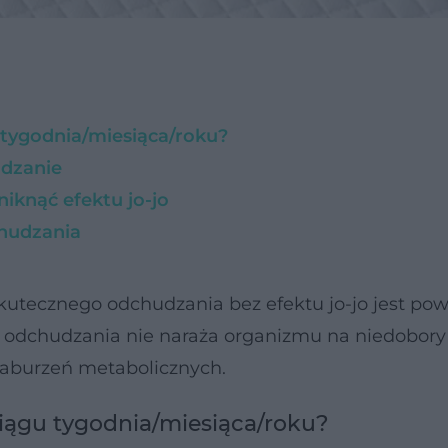
tygodnia/miesiąca/roku?
udzanie
knąć efektu jo-jo
chudzania
kutecznego odchudzania bez efektu jo-jo jest po
 odchudzania nie naraża organizmu na niedobory
zaburzeń metabolicznych.
iągu tygodnia/miesiąca/roku?