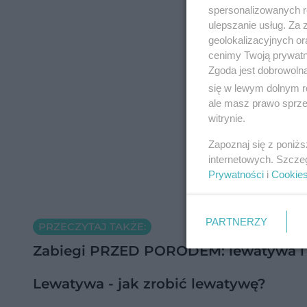
spersonalizowanych re
ulepszanie usług. Za
geolokalizacyjnych or
cenimy Twoją prywatno
Zgoda jest dobrowoln
się w lewym dolnym r
ale masz prawo sprzec
witrynie.
Zapoznaj się z poniż
internetowych. Szcze
Prywatności
i
Cookie
PARTNERZY
PRZECZYTAJ TAKŻE:
Zabiegi PRZED PORODEM: lewatywa i de
Lewatywa - jak zrobić lewatywę?