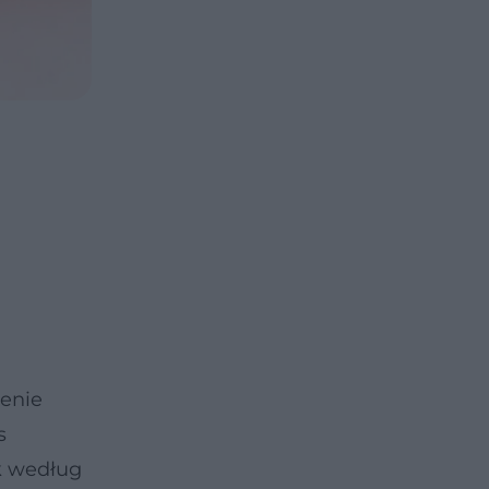
cenie
s
k według