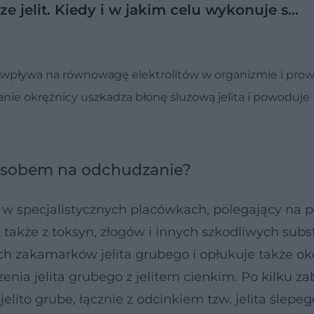
ze jelit. Kiedy i w jakim celu wykonuje s…
wpływa na równowagę elektrolitów w organizmie i prow
nie okrężnicy uszkadza błonę śluzową jelita i powoduje
osobem na odchudzanie?
 specjalistycznych placówkach, polegający na p
z także z toksyn, złogów i innych szkodliwych subst
h zakamarków jelita grubego i opłukuje także ok
zenia jelita grubego z jelitem cienkim. Po kilku z
elito grube, łącznie z odcinkiem tzw. jelita ślepego