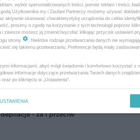
klam, wybór spersonalizowanych treści, pomiar reklam i treści, bad
 zgodą Użytkownika my i Zaufani Partnerzy możemy używać dokład
az aktywnie skanować charakterystykę urządzenia do celów identyfi
ść, prosimy o zgodę na korzystanie z tych technologii poprzez klikn
a i zawsze możesz ją zmienić/wycofać klikając przycisk ustawień pr
ogu strony
. Niektóre rodzaje przetwarzania danych nie wymagaj
iwić się takiemu przetwarzaniu. Preferencje będą miały zastosowanie
szymi informacjami, abyś mógł świadomie i komfortowo korzystać z
gółowe informacje dotyczące przetwarzania Twoich danych znajdzi
s
oraz po kliknięciu w „Ustawienia”.
USTAWIENIA
pilacja - za i przeciw