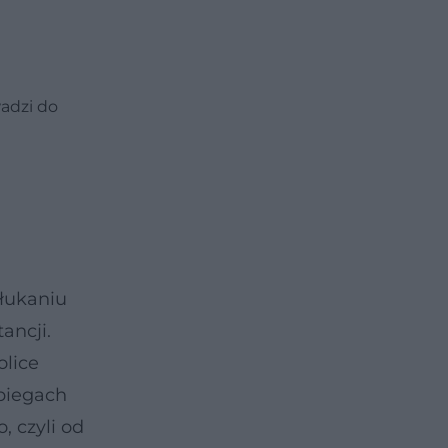
adzi do
łukaniu
ancji.
olice
abiegach
, czyli od