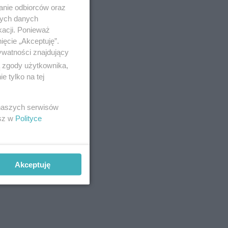
anie odbiorców oraz
nych danych
kacji. Ponieważ
ięcie „Akceptuję”.
ywatności znajdujący
ą zgody użytkownika,
 tylko na tej
 naszych serwisów
esz w
Polityce
Akceptuję