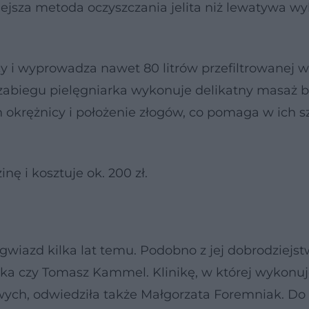
niejsza metoda oczyszczania jelita niż lewatywa 
y i wyprowadza nawet 80 litrów przefiltrowanej 
 zabiegu pielęgniarka wykonuje delikatny masaż b
 okrężnicy i położenie złogów, co pomaga w ich 
nę i kosztuje ok. 200 zł.
gwiazd kilka lat temu. Podobno z jej dobrodziejst
ska czy Tomasz Kammel. Klinikę, w której wykonuj
wych, odwiedziła także Małgorzata Foremniak. Do