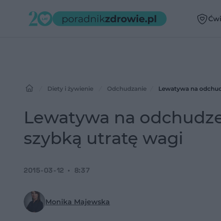
Ćwi
Diety i żywienie
Odchudzanie
Lewatywa na odchud
Lewatywa na odchudze
szybką utratę wagi
2015-03-12
8:37
Monika Majewska