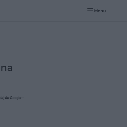
Menu
 na
daj do Google