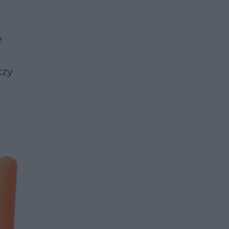
e
czy