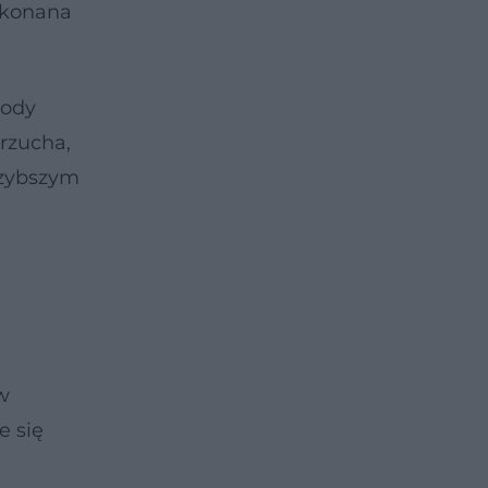
wykonana
wody
rzucha,
szybszym
w
e się