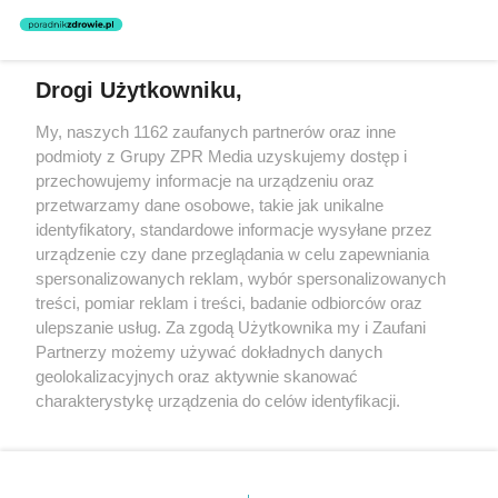
nie prowadzi działalności leczniczej polegającej na udzielaniu
świadczeń zdrowotnych w rozumieniu art. 3 ust 1 ustawy o
działalności leczniczej.
Drogi Użytkowniku,
Żaden utwór zamieszczony w serwisie nie może być powielany i
My, naszych 1162 zaufanych partnerów oraz inne
rozpowszechniany lub dalej rozpowszechniany w jakikolwiek sposób
podmioty z Grupy ZPR Media uzyskujemy dostęp i
(w tym także elektroniczny lub mechaniczny) na jakimkolwiek polu
eksploatacji w jakiejkolwiek formie, włącznie z umieszczaniem w
przechowujemy informacje na urządzeniu oraz
Internecie bez pisemnej zgody właściciela praw. Jakiekolwiek użycie
przetwarzamy dane osobowe, takie jak unikalne
lub wykorzystanie utworów w całości lub w części z naruszeniem
identyfikatory, standardowe informacje wysyłane przez
prawa, tzn. bez właściwej zgody, jest zabronione pod groźbą kary i
może być ścigane prawnie.
urządzenie czy dane przeglądania w celu zapewniania
spersonalizowanych reklam, wybór spersonalizowanych
treści, pomiar reklam i treści, badanie odbiorców oraz
ulepszanie usług. Za zgodą Użytkownika my i Zaufani
Partnerzy możemy używać dokładnych danych
geolokalizacyjnych oraz aktywnie skanować
charakterystykę urządzenia do celów identyfikacji.
O nas
Ponieważ cenimy Twoją prywatność, prosimy o zgodę na
korzystanie z tych technologii poprzez kliknięcie
Informacje prawne
„Akceptuję”. Zgoda jest dobrowolna i zawsze możesz ją