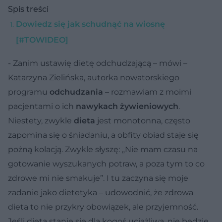
Spis treści
Dowiedz się jak schudnąć na wiosnę
[#TOWIDEO]
- Zanim ustawię dietę odchudzającą – mówi –
Katarzyna Zielińska, autorka nowatorskiego
programu
odchudzania
– rozmawiam z moimi
pacjentami o ich
nawykach żywieniowych
.
Niestety, zwykle
dieta
jest monotonna, często
zapomina się o śniadaniu, a obfity obiad staje się
pożną kolacją. Zwykle słyszę: „Nie mam czasu na
gotowanie wyszukanych potraw, a poza tym to co
zdrowe mi nie smakuje”. I tu zaczyna się moje
zadanie jako dietetyka – udowodnić, że zdrowa
dieta to nie przykry obowiązek, ale przyjemność.
Jeśli dieta stanie się dla kogoś uciążliwa, nie będzie