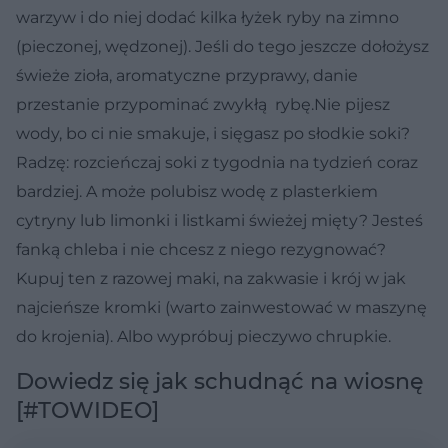
warzyw i do niej dodać kilka łyżek ryby na zimno
(pieczonej, wędzonej). Jeśli do tego jeszcze dołożysz
świeże zioła, aromatyczne przyprawy, danie
przestanie przypominać zwykłą rybę.Nie pijesz
wody, bo ci nie smakuje, i sięgasz po słodkie soki?
Radzę: rozcieńczaj soki z tygodnia na tydzień coraz
bardziej. A może polubisz wodę z plasterkiem
cytryny lub limonki i listkami świeżej mięty? Jesteś
fanką chleba i nie chcesz z niego rezygnować?
Kupuj ten z razowej maki, na zakwasie i krój w jak
najcieńsze kromki (warto zainwestować w maszynę
do krojenia). Albo wypróbuj pieczywo chrupkie.
Dowiedz się jak schudnąć na wiosnę
[#TOWIDEO]