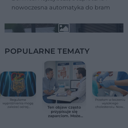
nowoczesna automatyka do bram
POPULARNE TEMATY
Regularne
Przełom w leczeniu
wypróżnienia mogą
wysokiego
zależeć od tej
cholesterolu. Nowa
Ten objaw często
witaminy. Odkrycie
terapia zmniejszyła
przypisuje się
zaskoczyło
LDL o ponad połowę
zaparciom. Może
naukowców
jednak wskazywać
na chorobę jelita