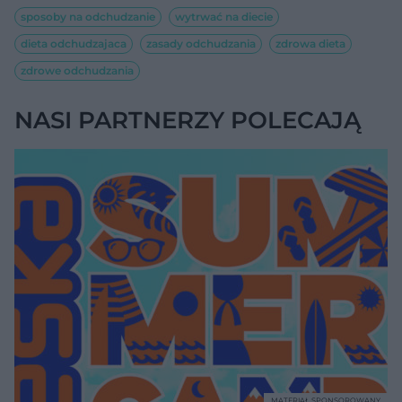
sposoby na odchudzanie
wytrwać na diecie
dieta odchudzajaca
zasady odchudzania
zdrowa dieta
zdrowe odchudzania
NASI PARTNERZY POLECAJĄ
MATERIAŁ SPONSOROWANY