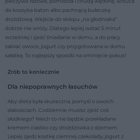
pieczywo razowe, pomidora i chudą wędlinę, wrzuca
do koszyka baton albo pachnącą bułeczkę
drożdżową. Wejście do sklepu „na głodniaka”
dobrze nie wróży. Dlatego lepiej wstać 5 minut
wcześniej i zjeść śniadanie w domu, a do pracy
zabrać owoce, jogurt czy przygotowana w domu
sałatkę. To najlepszy sposób na ominięcie pokus!
Zrób to koniecznie
Dla niepoprawnych łasuchów
Aby dieta była skuteczna, pomyśl o swoich
słabościach. Codziennie musisz zjeść coś
słodkiego? Niech to nie będzie przekładane
kremem ciastko czy drożdżówka z dżemem.
Lepiej zjedz kostkę ciemnej czekolady, jogurt z