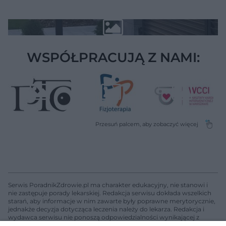
WSPÓŁPRACUJĄ Z NAMI:
Serwis PoradnikZdrowie.pl ma charakter edukacyjny, nie stanowi i
nie zastępuje porady lekarskiej. Redakcja serwisu dokłada wszelkich
starań, aby informacje w nim zawarte były poprawne merytorycznie,
jednakże decyzja dotycząca leczenia należy do lekarza. Redakcja i
wydawca serwisu nie ponoszą odpowiedzialności wynikającej z
zastosowania informacji zamieszczonych na stronach serwisu, który