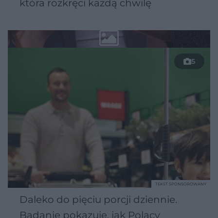
która rozkręci każdą chwilę
5
TEKST SPONSOROWANY
Daleko do pięciu porcji dziennie.
Badanie pokazuje, jak Polacy