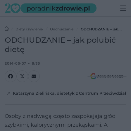
Diety i żywienie
Odchudzanie
ODCHUDZANIE – jak
polubić dietę
ODCHUDZANIE – jak polubić
dietę
2014-05-07
9:35
Dodaj do Google
Katarzyna Zielińska, dietetyk z Centrum Przeciwdziałan
Osoby z nadwagą często zaspokajają głód
szybkimi, kalorycznymi przekąskami. A