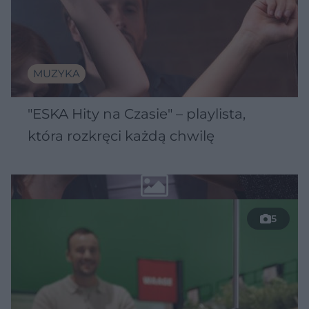
MUZYKA
"ESKA Hity na Czasie" – playlista,
która rozkręci każdą chwilę
5