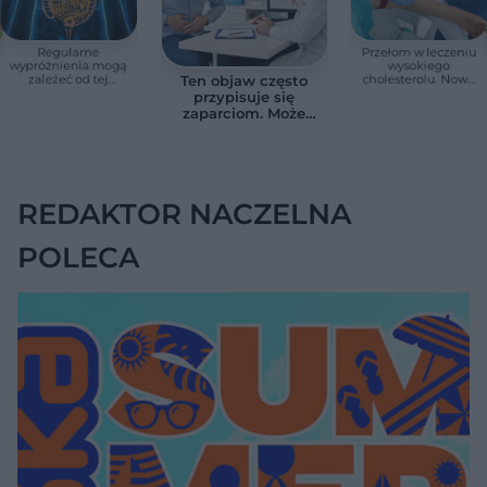
Regularne
Przełom w leczeniu
wypróżnienia mogą
wysokiego
zależeć od tej
cholesterolu. Nowa
Ten objaw często
witaminy. Odkrycie
terapia zmniejszyła
przypisuje się
zaskoczyło
LDL o ponad połowę
zaparciom. Może
naukowców
jednak wskazywać
na chorobę jelita
REDAKTOR NACZELNA
POLECA