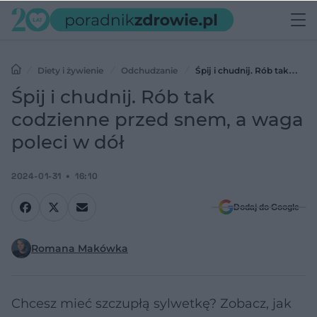
Diety i żywienie
Odchudzanie
Śpij i chudnij. Rób tak
codzienne przed snem, a waga poleci w dół
Śpij i chudnij. Rób tak
codzienne przed snem, a waga
poleci w dół
2024-01-31
16:10
Dodaj do Google
Romana Makówka
Chcesz mieć szczupłą sylwetkę? Zobacz, jak