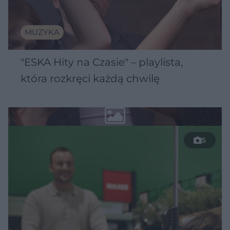
MUZYKA
"ESKA Hity na Czasie" – playlista,
która rozkręci każdą chwilę
5