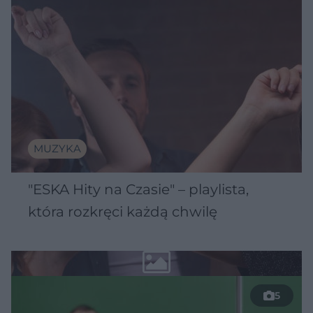
MUZYKA
"ESKA Hity na Czasie" – playlista,
która rozkręci każdą chwilę
5