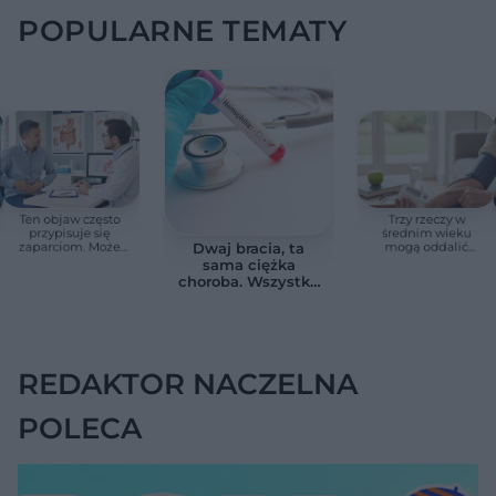
POPULARNE TEMATY
Ten objaw często
Trzy rzeczy w
przypisuje się
średnim wieku
zaparciom. Może
mogą oddalić
Dwaj bracia, ta
jednak wskazywać
demencję o prawie
sama ciężka
na chorobę jelita
13 lat. Naukowcy
choroba. Wszystko
wskazali kluczowe
zmieniają jedne
czynniki
urodziny
REDAKTOR NACZELNA
POLECA