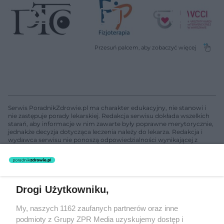
Serwis PoradnikZdrowie.pl ma charakter edukacyjny, nie stanowi i
nie zastępuje porady lekarskiej. Redakcja serwisu dokłada wszelkich
starań, aby informacje w nim zawarte były poprawne merytorycznie,
jednakże decyzja dotycząca leczenia należy do lekarza. Redakcja i
wydawca serwisu nie ponoszą odpowiedzialności wynikającej z
zastosowania informacji zamieszczonych na stronach serwisu, który
nie prowadzi działalności leczniczej polegającej na udzielaniu
świadczeń zdrowotnych w rozumieniu art. 3 ust 1 ustawy o
działalności leczniczej.
Drogi Użytkowniku,
Żaden utwór zamieszczony w serwisie nie może być powielany i
My, naszych 1162 zaufanych partnerów oraz inne
rozpowszechniany lub dalej rozpowszechniany w jakikolwiek sposób
podmioty z Grupy ZPR Media uzyskujemy dostęp i
(w tym także elektroniczny lub mechaniczny) na jakimkolwiek polu