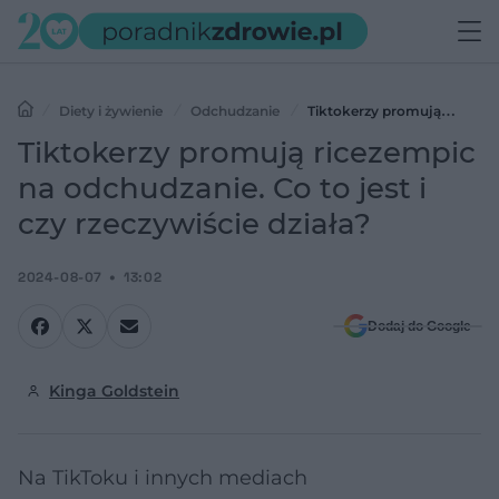
Diety i żywienie
Odchudzanie
Tiktokerzy promują
ricezempic na odchudzanie. Co to jest i czy rzeczywiście działa?
Tiktokerzy promują ricezempic
na odchudzanie. Co to jest i
czy rzeczywiście działa?
2024-08-07
13:02
Dodaj do Google
Kinga Goldstein
Na TikToku i innych mediach