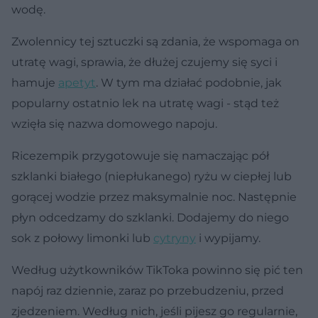
wodę.
Zwolennicy tej sztuczki są zdania, że wspomaga on
utratę wagi, sprawia, że dłużej czujemy się syci i
hamuje
apetyt
. W tym ma działać podobnie, jak
popularny ostatnio lek na utratę wagi - stąd też
wzięła się nazwa domowego napoju.
Ricezempik przygotowuje się namaczając pół
szklanki białego (niepłukanego) ryżu w ciepłej lub
gorącej wodzie przez maksymalnie noc. Następnie
płyn odcedzamy do szklanki. Dodajemy do niego
sok z połowy limonki lub
cytryny
i wypijamy.
Według użytkowników TikToka powinno się pić ten
napój raz dziennie, zaraz po przebudzeniu, przed
zjedzeniem. Według nich, jeśli pijesz go regularnie,