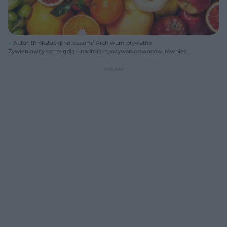
Autor: thinkstockphotos.com/ Archiwum prywatne
Żywieniowcy ostrzegają – nadmiar spożywania owoców, również
może prowadzić do otyłości.