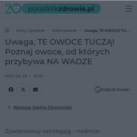
Diety i żywienie
Odchudzanie
Uwaga, TE OWOCE TUCZĄ!
Poznaj owoce, od których przybywa NA WADZE
Uwaga, TE OWOCE TUCZĄ!
Poznaj owoce, od których
przybywa NA WADZE
2012-04-23
13:15
Dodaj do Google
Natasza Socha-Chyrzyński
Żywieniowcy ostrzegają – nadmiar