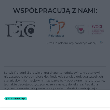
WSPÓŁPRACUJĄ Z NAMI:
Serwis PoradnikZdrowie.pl ma charakter edukacyjny, nie stanowi i
nie zastępuje porady lekarskiej. Redakcja serwisu dokłada wszelkich
starań, aby informacje w nim zawarte były poprawne merytorycznie,
jednakże decyzja dotycząca leczenia należy do lekarza. Redakcja i
wydawca serwisu nie ponoszą odpowiedzialności wynikającej z
zastosowania informacji zamieszczonych na stronach serwisu, który
nie prowadzi działalności leczniczej polegającej na udzielaniu
świadczeń zdrowotnych w rozumieniu art. 3 ust 1 ustawy o
działalności leczniczej.