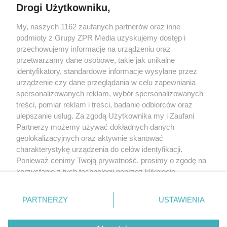
Drogi Użytkowniku,
Żaden utwór zamieszczony w serwisie nie może być powielany i
My, naszych 1162 zaufanych partnerów oraz inne
rozpowszechniany lub dalej rozpowszechniany w jakikolwiek sposób
(w tym także elektroniczny lub mechaniczny) na jakimkolwiek polu
podmioty z Grupy ZPR Media uzyskujemy dostęp i
eksploatacji w jakiejkolwiek formie, włącznie z umieszczaniem w
przechowujemy informacje na urządzeniu oraz
Internecie bez pisemnej zgody właściciela praw. Jakiekolwiek użycie
przetwarzamy dane osobowe, takie jak unikalne
lub wykorzystanie utworów w całości lub w części z naruszeniem
prawa, tzn. bez właściwej zgody, jest zabronione pod groźbą kary i
identyfikatory, standardowe informacje wysyłane przez
może być ścigane prawnie.
urządzenie czy dane przeglądania w celu zapewniania
spersonalizowanych reklam, wybór spersonalizowanych
treści, pomiar reklam i treści, badanie odbiorców oraz
ulepszanie usług. Za zgodą Użytkownika my i Zaufani
Partnerzy możemy używać dokładnych danych
geolokalizacyjnych oraz aktywnie skanować
charakterystykę urządzenia do celów identyfikacji.
O nas
Ponieważ cenimy Twoją prywatność, prosimy o zgodę na
korzystanie z tych technologii poprzez kliknięcie
Informacje prawne
„Akceptuję”. Zgoda jest dobrowolna i zawsze możesz ją
Nasze serwisy
zmienić/wycofać klikając przycisk ustawień prywatności
PARTNERZY
USTAWIENIA
znajdujący się w lewym dolnym rogu strony
. Niektóre
© 2026 Grupa ZPR Media
rodzaje przetwarzania danych nie wymagają zgody