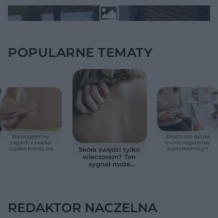
POPULARNE TEMATY
Nieprzyjemny
Żelazo nie działa
zapach z pępka
mimo regularnej
rzadko bierze się
suplementacji?
Skóra swędzi tylko
znikąd. Jeden objaw
Przyczyna może
wieczorem? Ten
zmienia wszystko
ukrywać się w
sygnał może
jelitach
wskazywać na
chorobę, która długo
nie daje objawów
REDAKTOR NACZELNA