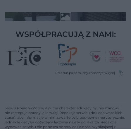
WSPÓŁPRACUJĄ Z NAMI:
Serwis PoradnikZdrowie.pl ma charakter edukacyjny, nie stanowi i
nie zastępuje porady lekarskiej. Redakcja serwisu dokłada wszelkich
starań, aby informacje w nim zawarte były poprawne merytorycznie,
jednakże decyzja dotycząca leczenia należy do lekarza. Redakcja i
wydawca serwisu nie ponoszą odpowiedzialności wynikającej z