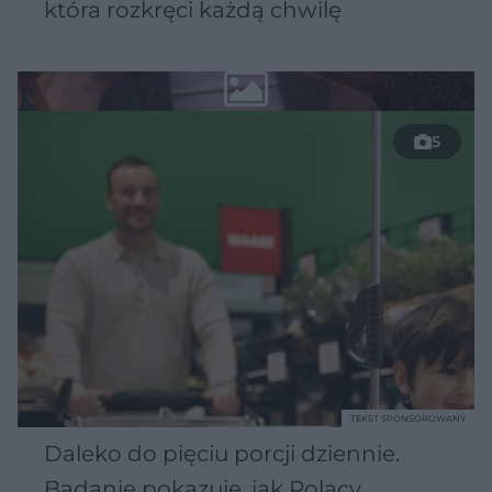
która rozkręci każdą chwilę
5
TEKST SPONSOROWANY
Daleko do pięciu porcji dziennie.
Badanie pokazuje, jak Polacy