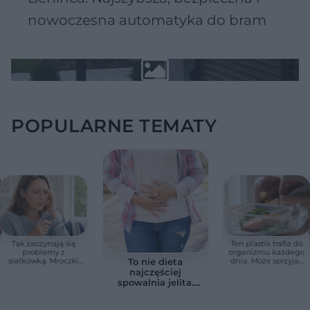
nowoczesna automatyka do bram
POPULARNE TEMATY
Tak zaczynają się
Ten plastik trafia do
problemy z
organizmu każdego
siatkówką. Mroczki
dnia. Może sprzyjać
To nie dieta
przed oczami bywają
stłuszczeniu wątroby
najczęściej
pierwszym sygnałem
spowalnia jelita.
Lekarze wskazują
prosty sposób na