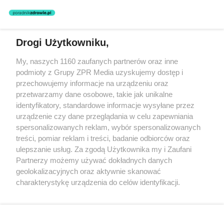
zastosowania informacji zamieszczonych na stronach serwisu, który
nie prowadzi działalności leczniczej polegającej na udzielaniu
świadczeń zdrowotnych w rozumieniu art. 3 ust 1 ustawy o
działalności leczniczej.
Drogi Użytkowniku,
Żaden utwór zamieszczony w serwisie nie może być powielany i
My, naszych 1160 zaufanych partnerów oraz inne
rozpowszechniany lub dalej rozpowszechniany w jakikolwiek sposób
podmioty z Grupy ZPR Media uzyskujemy dostęp i
(w tym także elektroniczny lub mechaniczny) na jakimkolwiek polu
eksploatacji w jakiejkolwiek formie, włącznie z umieszczaniem w
przechowujemy informacje na urządzeniu oraz
Internecie bez pisemnej zgody właściciela praw. Jakiekolwiek użycie
przetwarzamy dane osobowe, takie jak unikalne
lub wykorzystanie utworów w całości lub w części z naruszeniem
identyfikatory, standardowe informacje wysyłane przez
prawa, tzn. bez właściwej zgody, jest zabronione pod groźbą kary i
może być ścigane prawnie.
urządzenie czy dane przeglądania w celu zapewniania
spersonalizowanych reklam, wybór spersonalizowanych
treści, pomiar reklam i treści, badanie odbiorców oraz
ulepszanie usług. Za zgodą Użytkownika my i Zaufani
Partnerzy możemy używać dokładnych danych
geolokalizacyjnych oraz aktywnie skanować
charakterystykę urządzenia do celów identyfikacji.
O nas
Ponieważ cenimy Twoją prywatność, prosimy o zgodę na
korzystanie z tych technologii poprzez kliknięcie
Informacje prawne
„Akceptuję”. Zgoda jest dobrowolna i zawsze możesz ją