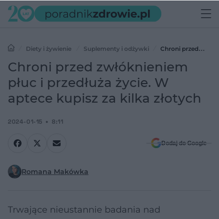
Diety i żywienie
Suplementy i odżywki
Chroni przed
zwłóknieniem płuc i przedłuża życie. W aptece kupisz za kilka złotych
Chroni przed zwłóknieniem
płuc i przedłuża życie. W
aptece kupisz za kilka złotych
2024-01-15
8:11
Dodaj do Google
Romana Makówka
Trwające nieustannie badania nad