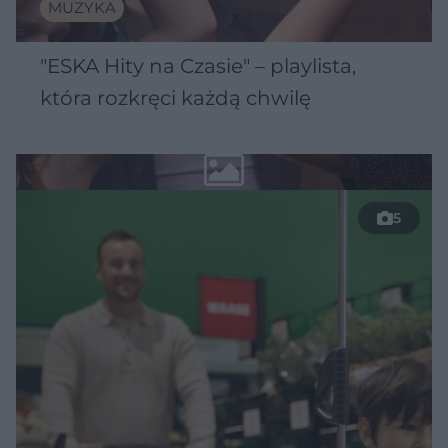
MUZYKA
"ESKA Hity na Czasie" – playlista,
która rozkręci każdą chwilę
5