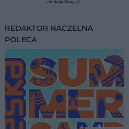
choroba. Wszystko
wskazali kluczowe
zmieniają jedne
czynniki
urodziny
REDAKTOR NACZELNA
POLECA