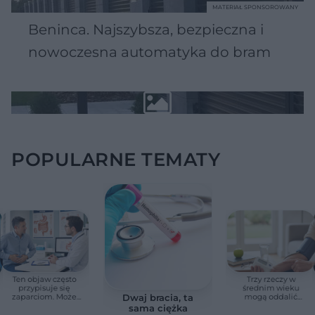
MATERIAŁ SPONSOROWANY
Beninca. Najszybsza, bezpieczna i
nowoczesna automatyka do bram
POPULARNE TEMATY
Ten objaw często
Trzy rzeczy w
przypisuje się
średnim wieku
zaparciom. Może
mogą oddalić
Dwaj bracia, ta
jednak wskazywać
demencję o prawie
sama ciężka
na chorobę jelita
13 lat. Naukowcy