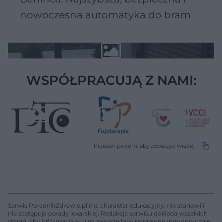
nowoczesna automatyka do bram
WSPÓŁPRACUJĄ Z NAMI:
Serwis PoradnikZdrowie.pl ma charakter edukacyjny, nie stanowi i
nie zastępuje porady lekarskiej. Redakcja serwisu dokłada wszelkich
starań, aby informacje w nim zawarte były poprawne merytorycznie,