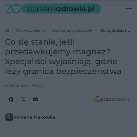
Diety i żywienie
Suplementy i odżywki
Co się stanie, jeśli
przedawkujemy magnez? Specjaliści wyjaśniają, gdzie leży granica
Co się stanie, jeśli
bezpieczeństwa
przedawkujemy magnez?
Specjaliści wyjaśniają, gdzie
leży granica bezpieczeństwa
2025-12-01
11:28
Dodaj do Google
Romana Makówka