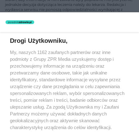
jednakże decyzja dotycząca leczenia należy do lekarza. Redakcja i
wydawca serwisu nie ponoszą odpowiedzialności wynikającej z
zastosowania informacji zamieszczonych na stronach serwisu, który
nie prowadzi działalności leczniczej polegającej na udzielaniu
świadczeń zdrowotnych w rozumieniu art. 3 ust 1 ustawy o
działalności leczniczej.
Drogi Użytkowniku,
Żaden utwór zamieszczony w serwisie nie może być powielany i
My, naszych 1162 zaufanych partnerów oraz inne
rozpowszechniany lub dalej rozpowszechniany w jakikolwiek sposób
podmioty z Grupy ZPR Media uzyskujemy dostęp i
(w tym także elektroniczny lub mechaniczny) na jakimkolwiek polu
eksploatacji w jakiejkolwiek formie, włącznie z umieszczaniem w
przechowujemy informacje na urządzeniu oraz
Internecie bez pisemnej zgody właściciela praw. Jakiekolwiek użycie
przetwarzamy dane osobowe, takie jak unikalne
lub wykorzystanie utworów w całości lub w części z naruszeniem
identyfikatory, standardowe informacje wysyłane przez
prawa, tzn. bez właściwej zgody, jest zabronione pod groźbą kary i
może być ścigane prawnie.
urządzenie czy dane przeglądania w celu zapewniania
spersonalizowanych reklam, wybór spersonalizowanych
treści, pomiar reklam i treści, badanie odbiorców oraz
ulepszanie usług. Za zgodą Użytkownika my i Zaufani
Partnerzy możemy używać dokładnych danych
geolokalizacyjnych oraz aktywnie skanować
charakterystykę urządzenia do celów identyfikacji.
O nas
Ponieważ cenimy Twoją prywatność, prosimy o zgodę na