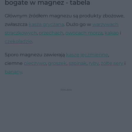
bogate w magnez - tabela
Głównym źródłem magnezu są produkty zbożowe,
zwłaszcza
kasza gryczana
. Dużo go w
warzywach
strączkowych
,
orzechach
,
owocach morza
,
kakao
i
czekoladzie
.
Sporo magnezu zawierają
kasze jęczmienne
,
ciemne
pieczywo
,
groszek
,
szpinak
,
ryby
,
żółte sery
i
banany
.