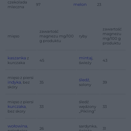
czekolada
melon
97
23
mleczna
zawartość
zawartość
magnezu
mięso
magnezu mg/100
ryby
mg/100 g
g produktu
produktu
kaszanka
mintaj
z
,
45
43
kurczaka
świeży
mięso z piersi
śledź
,
indyka
, bez
35
39
solony
skóry
mięso z piersi
śledź
kurczaka
,
33
wędzony
33
bez skory
„Pikling”
wołowina
,
sardynka,
26
31
polędwica
świeża