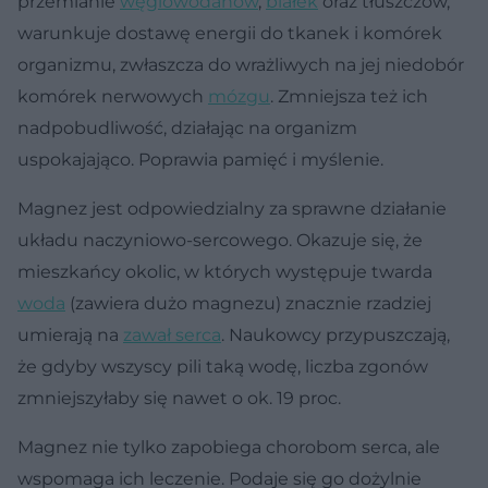
przemianie
węglowodanów
,
białek
oraz tłuszczów,
warunkuje dostawę energii do tkanek i komórek
organizmu, zwłaszcza do wrażliwych na jej niedobór
komórek nerwowych
mózgu
. Zmniejsza też ich
nadpobudliwość, działając na organizm
uspokajająco. Poprawia pamięć i myślenie.
Magnez jest odpowiedzialny za sprawne działanie
układu naczyniowo-sercowego. Okazuje się, że
mieszkańcy okolic, w których występuje twarda
woda
(zawiera dużo magnezu) znacznie rzadziej
umierają na
zawał serca
. Naukowcy przypuszczają,
że gdyby wszyscy pili taką wodę, liczba zgonów
zmniejszyłaby się nawet o ok. 19 proc.
Magnez nie tylko zapobiega chorobom serca, ale
wspomaga ich leczenie. Podaje się go dożylnie