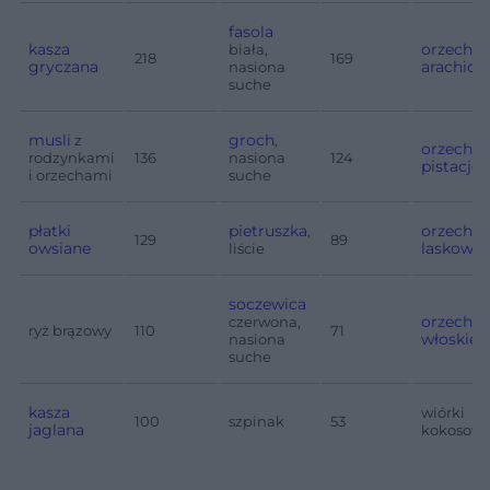
fasola
kasza
orzechy
biała,
218
169
gryczana
arachid
nasiona
suche
musli
groch
z
,
orzechy
rodzynkami
136
nasiona
124
pistacjo
i orzechami
suche
płatki
pietruszka
orzechy
,
129
89
owsiane
laskowe
liście
soczewica
orzechy
czerwona,
ryż brązowy
110
71
włoskie
nasiona
suche
kasza
wiórki
100
szpinak
53
jaglana
kokosow