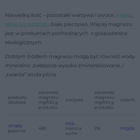
Niewielką ilość – pozostałe warzywa i owoce,
mleko
,
jajka
,
ryż
,
podroby
, białe pieczywo. Więcej magnezu
jest w produktach pochodzących z gospodarstw
ekologicznych.
Dobrym źródłem magnezu mogą być również wody
mineralne, zwłaszcza wysoko zmineralizowane, i
„twarda” woda pitna.
zawartość
zawartość
produkty
magnezu
magnezu
warzywa
orzechy
zbożowe
mg/100 g
mg/100 g
produktu
produktu
soja
,
otręby
migdały
490
nasiona
216
pszenne
suche