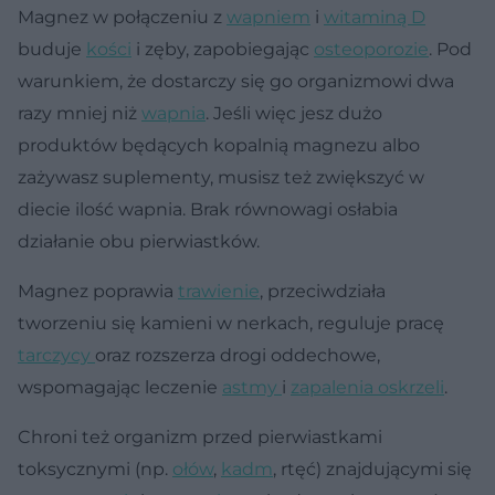
Magnez w połączeniu z
wapniem
i
witaminą D
buduje
kości
i zęby, zapobiegając
osteoporozie
. Pod
warunkiem, że dostarczy się go organizmowi dwa
razy mniej niż
wapnia
. Jeśli więc jesz dużo
produktów będących kopalnią magnezu albo
zażywasz suplementy, musisz też zwiększyć w
diecie ilość wapnia. Brak równowagi osłabia
działanie obu pierwiastków.
Magnez poprawia
trawienie
, przeciwdziała
tworzeniu się kamieni w nerkach, reguluje pracę
tarczycy
oraz rozszerza drogi oddechowe,
wspomagając leczenie
astmy
i
zapalenia oskrzeli
.
Chroni też organizm przed pierwiastkami
toksycznymi (np.
ołów
,
kadm
, rtęć) znajdującymi się