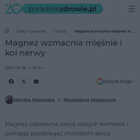
Diety i żywienie
Co jesz
Magnez wzmacnia mięśnie i koi
nerwy
Magnez wzmacnia mięśnie i
koi nerwy
2021-12-28
12:24
Dodaj do Google
Monika Majewska
Magdalena Moraszczyk
Magnez usprawnia pracę szarych komórek i
pomaga zapobiegać chorobom serca.