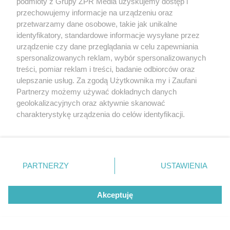
podmioty z Grupy ZPR Media uzyskujemy dostęp i
przechowujemy informacje na urządzeniu oraz
przetwarzamy dane osobowe, takie jak unikalne
identyfikatory, standardowe informacje wysyłane przez
urządzenie czy dane przeglądania w celu zapewniania
Z jedzenia przyswajamy 30–40 proc. magnezu. W
spersonalizowanych reklam, wybór spersonalizowanych
przeciętnej diecie najwięcej magnezu dostarczają
treści, pomiar reklam i treści, badanie odbiorców oraz
ulepszanie usług. Za zgodą Użytkownika my i Zaufani
produkty zbożowe (do 45 proc.).
Partnerzy możemy używać dokładnych danych
geolokalizacyjnych oraz aktywnie skanować
Magnez - dawkowanie. Zalecane
charakterystykę urządzenia do celów identyfikacji.
dzienne spożycie magnezu
Ponieważ cenimy Twoją prywatność, prosimy o zgodę na
korzystanie z tych technologii poprzez kliknięcie
niemowlęta - 30 mg
„Akceptuję”. Zgoda jest dobrowolna i zawsze możesz ją
dzieci - od 5. miesiąca życia do 1. roku życia - 70
zmienić/wycofać klikając przycisk ustawień prywatności
PARTNERZY
USTAWIENIA
znajdujący się w lewym dolnym rogu strony
. Niektóre
mg
rodzaje przetwarzania danych nie wymagają zgody
dzieci: od 1. do 3. roku życia - 80 mg; od 4. do 9.
Akceptuję
użytkownika, ale masz prawo sprzeciwić się takiemu
roku życia - 130 mg;
przetwarzaniu. Preferencje będą miały zastosowanie tylko
na tej witrynie.
chłopcy: od 10. do 12. roku życia - 240 mg; od 13.