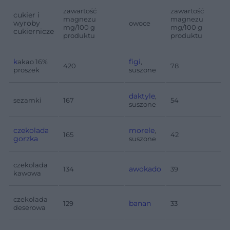
zawartość
zawartość
cukier i
magnezu
magnezu
wyroby
owoce
mg/100 g
mg/100 g
cukiernicze
produktu
produktu
k
figi
akao 16%
,
420
78
proszek
suszone
daktyle
,
sezamki
167
54
suszone
czekolada
morele
,
165
42
gorzka
suszone
czekolada
awokado
134
39
kawowa
czekolada
banan
129
33
deserowa