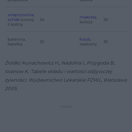
wieprzowina
,
makrela
,
schab
surowy
24
30
świeża
z kością
łosoś
baranina,
,
23
30
łopatka
wędzony
Źródło: Kunachowicz H., Nadolna I., Przygoda B.,
Iwanow K.: Tabele składu i wartości odżywczej
żywności. Wydawnictwo Lekarskie PZWL, Warszawa
2005.