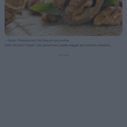
Autor: Photos.com/ Archiwum prywatne
Jeśli nie jesz mięsa i ryb, powinnaś często sięgać po orzechy włoskie,
aby uzupełnić białko i kwasy omega-3.