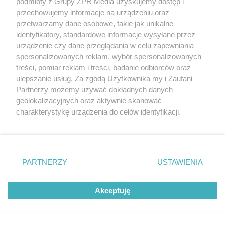
podmioty z Grupy ZPR Media uzyskujemy dostęp i
przechowujemy informacje na urządzeniu oraz
ESKA Summer Camp 2026 rusza w
przetwarzamy dane osobowe, takie jak unikalne
trasę! Odwiedź strefę Wawel i
identyfikatory, standardowe informacje wysyłane przez
urządzenie czy dane przeglądania w celu zapewniania
spróbuj kultowych Michałków z
spersonalizowanych reklam, wybór spersonalizowanych
Wawelu
treści, pomiar reklam i treści, badanie odbiorców oraz
ulepszanie usług. Za zgodą Użytkownika my i Zaufani
Partnerzy możemy używać dokładnych danych
geolokalizacyjnych oraz aktywnie skanować
charakterystykę urządzenia do celów identyfikacji.
Ponieważ cenimy Twoją prywatność, prosimy o zgodę na
korzystanie z tych technologii poprzez kliknięcie
„Akceptuję”. Zgoda jest dobrowolna i zawsze możesz ją
zmienić/wycofać klikając przycisk ustawień prywatności
PARTNERZY
USTAWIENIA
znajdujący się w lewym dolnym rogu strony
. Niektóre
rodzaje przetwarzania danych nie wymagają zgody
Akceptuję
użytkownika, ale masz prawo sprzeciwić się takiemu
przetwarzaniu. Preferencje będą miały zastosowanie tylko
MUZYKA
na tej witrynie.