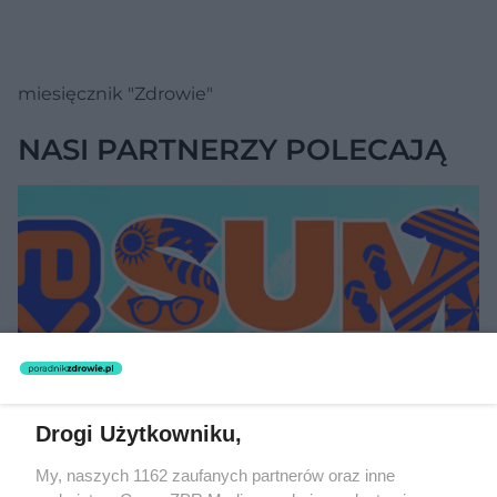
miesięcznik "Zdrowie"
NASI PARTNERZY POLECAJĄ
Drogi Użytkowniku,
My, naszych 1162 zaufanych partnerów oraz inne
MATERIAŁ SPONSOROWANY