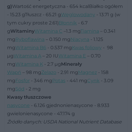
g)
Wartość energetyczna - 654 kcalBiałko ogółem
- 15.23 gTłuszcz - 65.21 g
Węglowodany
- 13.71 g (w
tym cukry proste 2.61)
Błonnik
- 6.7
g
Witaminy
Witamina C
–1.3 mg
Tiamina
– 0.341
mg
Ryboflawina
– 0.150 mg
Niacyna
- 1.125
mg
Witamina B6
- 0.537 mg
Kwas foliowy
- 98
µg
Witamina A
– 20 IU
Witamina E
– 0.70
mg
Witamina K
- 2.7 µg
Minerały
Wapń
– 98 mg
Żelazo
- 2.91 mg
Magnez
- 158
mg
Fosfor
- 346 mg
Potas
- 441 mg
Cynk
- 3.09
mg
Sód
- 2 mg
Kwasy tłuszczowe
nasycone
- 6.126 gjednonienasycone - 8.933
gwielonienasycone - 47.174 g
Źródło danych: USDA National Nutrient Database