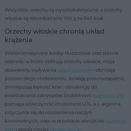
Wszystkie orzechy są wysokokaloryczne, a orzechy
włoskie są rekordzistami: 100 g to 645 kcal.
Orzechy włoskie chronią układ
krążenia
Wielonienasycone kwasy tłuszczowe oraz sterole
roślinne, w które obfitują orzechy włoskie, mają
zbawienny wpływa na
układ krążenia
– obniżają
poziom złego cholesterolu, działają przeciwzapalnie,
zmniejszają lepkość krwi i tendencję do
powstawania zakrzepów. Dodatkowo
koenzym Q10
pomaga unieczynnić cholesterol LDL, a L-arginina
przyczynia się do rozszerzenia naczyń
krwionośnych, więc w rezultacie obniża się
ciśnienie
krwi
i spada ryzyko
zawału serca
.