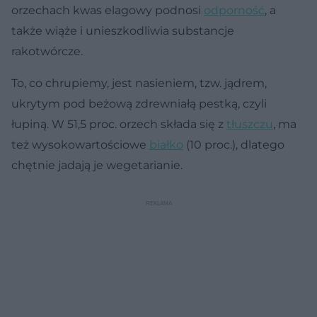
orzechach kwas elagowy podnosi
odporność
, a
także wiąże i unieszkodliwia substancje
rakotwórcze.
To, co chrupiemy, jest nasieniem, tzw. jądrem,
ukrytym pod beżową zdrewniałą pestką, czyli
łupiną. W 51,5 proc. orzech składa się z
tłuszczu
, ma
też wysokowartościowe
białko
(10 proc.), dlatego
chętnie jadają je wegetarianie.