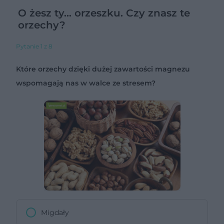
O żesz ty... orzeszku. Czy znasz te
orzechy?
Pytanie 1 z 8
Które orzechy dzięki dużej zawartości magnezu
wspomagają nas w walce ze stresem?
Migdały