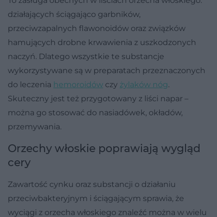
To zasługa obecnych w liściach orzecha włoskiego:
działających ściągająco garbników,
przeciwzapalnych flawonoidów oraz związków
hamujących drobne krwawienia z uszkodzonych
naczyń. Dlatego wszystkie te substancje
wykorzystywane są w preparatach przeznaczonych
do leczenia
hemoroidów
czy
żylaków nóg
.
Skuteczny jest też przygotowany z liści napar –
można go stosować do nasiadówek, okładów,
przemywania.
Orzechy włoskie poprawiają wygląd
cery
Zawartość cynku oraz substancji o działaniu
przeciwbakteryjnym i ściągającym sprawia, że
wyciągi z orzecha włoskiego znaleźć można w wielu