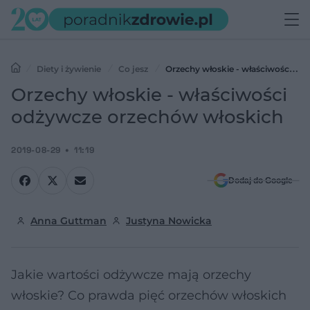
Diety i żywienie
Co jesz
Orzechy włoskie - właściwości
odżywcze orzechów włoskich
Orzechy włoskie - właściwości
odżywcze orzechów włoskich
2019-08-29
11:19
Dodaj do Google
Anna Guttman
Justyna Nowicka
Jakie wartości odżywcze mają orzechy
włoskie? Co prawda pięć orzechów włoskich