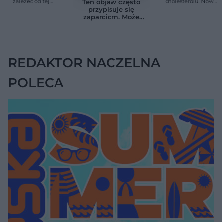
zależeć od tej
cholesterolu. Nowa
Ten objaw często
witaminy. Odkrycie
terapia zmniejszyła
przypisuje się
zaskoczyło
LDL o ponad połowę
zaparciom. Może
naukowców
jednak wskazywać
na chorobę jelita
REDAKTOR NACZELNA
POLECA