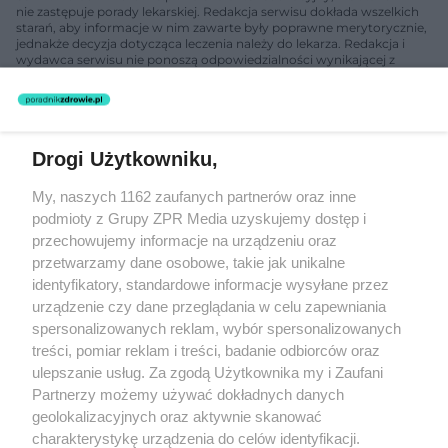
nie zastępuje porady lekarskiej. Redakcja serwisu dokłada wszelkich
starań, aby informacje w nim zawarte były poprawne merytorycznie,
jednakże decyzja dotycząca leczenia należy do lekarza. Redakcja i
wydawca serwisu nie ponoszą odpowiedzialności wynikającej z
zastosowania informacji zamieszczonych na stronach serwisu, który
nie prowadzi działalności leczniczej polegającej na udzielaniu
świadczeń zdrowotnych w rozumieniu art. 3 ust 1 ustawy o
działalności leczniczej.
Drogi Użytkowniku,
Żaden utwór zamieszczony w serwisie nie może być powielany i
My, naszych 1162 zaufanych partnerów oraz inne
rozpowszechniany lub dalej rozpowszechniany w jakikolwiek sposób
podmioty z Grupy ZPR Media uzyskujemy dostęp i
(w tym także elektroniczny lub mechaniczny) na jakimkolwiek polu
eksploatacji w jakiejkolwiek formie, włącznie z umieszczaniem w
przechowujemy informacje na urządzeniu oraz
Internecie bez pisemnej zgody właściciela praw. Jakiekolwiek użycie
przetwarzamy dane osobowe, takie jak unikalne
lub wykorzystanie utworów w całości lub w części z naruszeniem
identyfikatory, standardowe informacje wysyłane przez
prawa, tzn. bez właściwej zgody, jest zabronione pod groźbą kary i
może być ścigane prawnie.
urządzenie czy dane przeglądania w celu zapewniania
spersonalizowanych reklam, wybór spersonalizowanych
treści, pomiar reklam i treści, badanie odbiorców oraz
ulepszanie usług. Za zgodą Użytkownika my i Zaufani
Partnerzy możemy używać dokładnych danych
geolokalizacyjnych oraz aktywnie skanować
charakterystykę urządzenia do celów identyfikacji.
O nas