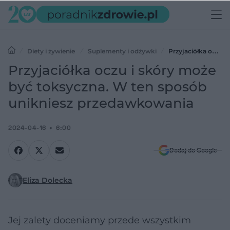
Diety i żywienie
Suplementy i odżywki
Przyjaciółka oczu i
skóry może być toksyczna. W ten sposób unikniesz
Przyjaciółka oczu i skóry może
przedawkowania
być toksyczna. W ten sposób
unikniesz przedawkowania
2024-04-16
6:00
Dodaj do Google
Eliza Dolecka
Jej zalety doceniamy przede wszystkim