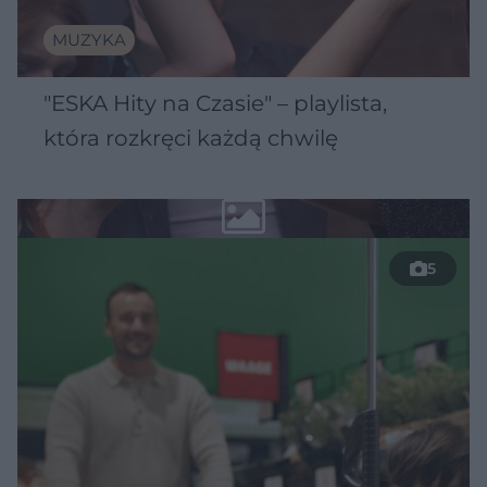
MUZYKA
"ESKA Hity na Czasie" – playlista,
która rozkręci każdą chwilę
5