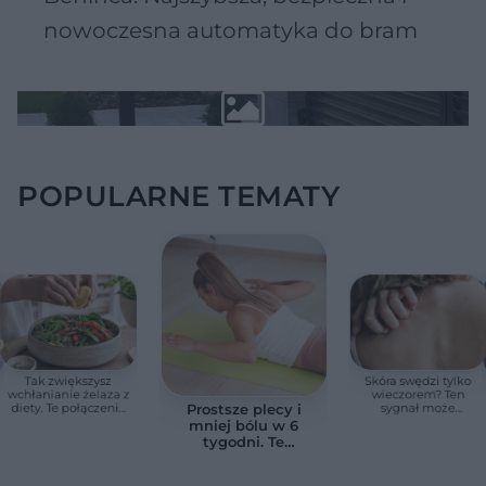
nowoczesna automatyka do bram
POPULARNE TEMATY
Tak zwiększysz
Skóra swędzi tylko
wchłanianie żelaza z
wieczorem? Ten
diety. Te połączenia
sygnał może
Prostsze plecy i
produktów
wskazywać na
mniej bólu w 6
pomagają przy
chorobę, która długo
tygodni. Te
anemii
nie daje objawów
ćwiczenia
pomagają