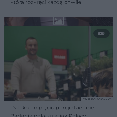
która rozkręci każdą chwilę
5
TEKST SPONSOROWANY
Daleko do pięciu porcji dziennie.
Badanie pokazuje, jak Polacy