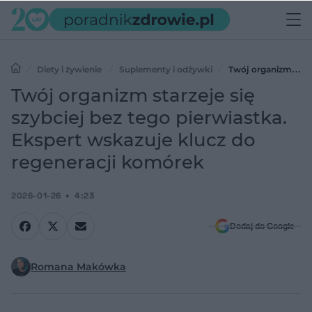
Diety i żywienie
Suplementy i odżywki
Twój organizm
starzeje się szybciej bez tego pierwiastka. Ekspert wskazuje klucz do
Twój organizm starzeje się
regeneracji komórek
szybciej bez tego pierwiastka.
Ekspert wskazuje klucz do
regeneracji komórek
2026-01-26
4:23
Dodaj do Google
Romana Makówka