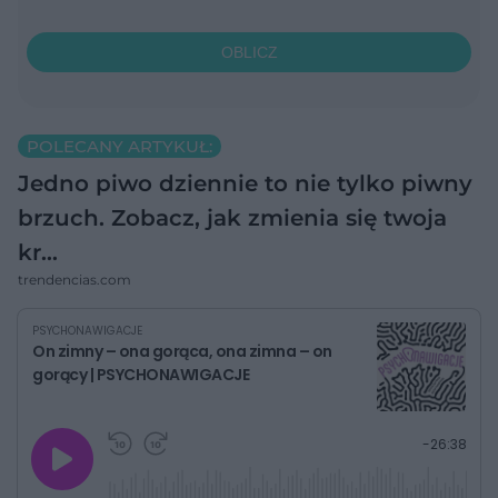
OBLICZ
POLECANY ARTYKUŁ:
Jedno piwo dziennie to nie tylko piwny
brzuch. Zobacz, jak zmienia się twoja
kr…
trendencias.com
PSYCHONAWIGACJE
On zimny – ona gorąca, ona zimna – on
gorący | PSYCHONAWIGACJE
G
P
P
P
-
26:38
r
r
r
o
a
z
z
j
z
e
e