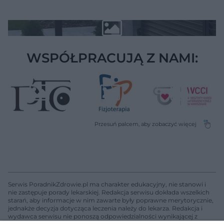
WSPÓŁPRACUJĄ Z NAMI:
Serwis PoradnikZdrowie.pl ma charakter edukacyjny, nie stanowi i
nie zastępuje porady lekarskiej. Redakcja serwisu dokłada wszelkich
starań, aby informacje w nim zawarte były poprawne merytorycznie,
jednakże decyzja dotycząca leczenia należy do lekarza. Redakcja i
wydawca serwisu nie ponoszą odpowiedzialności wynikającej z