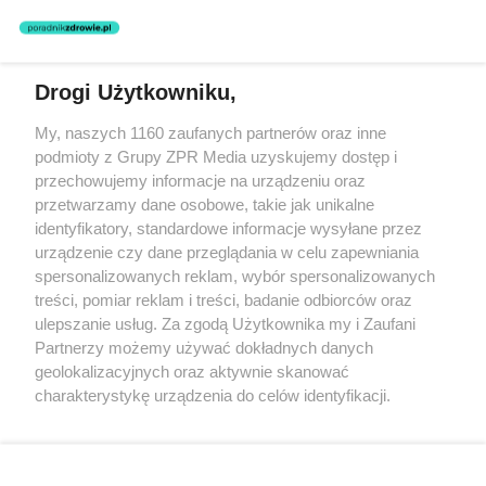
zastosowania informacji zamieszczonych na stronach serwisu, który
nie prowadzi działalności leczniczej polegającej na udzielaniu
świadczeń zdrowotnych w rozumieniu art. 3 ust 1 ustawy o
działalności leczniczej.
Drogi Użytkowniku,
Żaden utwór zamieszczony w serwisie nie może być powielany i
My, naszych 1160 zaufanych partnerów oraz inne
rozpowszechniany lub dalej rozpowszechniany w jakikolwiek sposób
podmioty z Grupy ZPR Media uzyskujemy dostęp i
(w tym także elektroniczny lub mechaniczny) na jakimkolwiek polu
eksploatacji w jakiejkolwiek formie, włącznie z umieszczaniem w
przechowujemy informacje na urządzeniu oraz
Internecie bez pisemnej zgody właściciela praw. Jakiekolwiek użycie
przetwarzamy dane osobowe, takie jak unikalne
lub wykorzystanie utworów w całości lub w części z naruszeniem
identyfikatory, standardowe informacje wysyłane przez
prawa, tzn. bez właściwej zgody, jest zabronione pod groźbą kary i
może być ścigane prawnie.
urządzenie czy dane przeglądania w celu zapewniania
spersonalizowanych reklam, wybór spersonalizowanych
treści, pomiar reklam i treści, badanie odbiorców oraz
ulepszanie usług. Za zgodą Użytkownika my i Zaufani
Partnerzy możemy używać dokładnych danych
geolokalizacyjnych oraz aktywnie skanować
charakterystykę urządzenia do celów identyfikacji.
O nas
Ponieważ cenimy Twoją prywatność, prosimy o zgodę na
korzystanie z tych technologii poprzez kliknięcie
Informacje prawne
„Akceptuję”. Zgoda jest dobrowolna i zawsze możesz ją