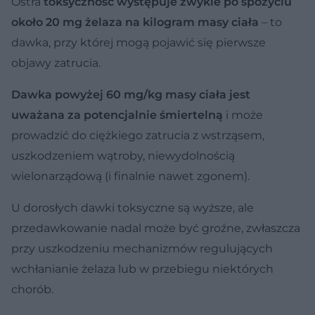
Ostra
toksyczność występuje zwykle po spożyciu
około 20 mg żelaza na kilogram masy ciała
– to
dawka, przy której mogą pojawić się pierwsze
objawy zatrucia.
Dawka powyżej 60 mg/kg masy ciała jest
uważana za potencjalnie śmiertelną
i może
prowadzić do ciężkiego zatrucia z wstrząsem,
uszkodzeniem wątroby, niewydolnością
wielonarządową (i finalnie nawet zgonem).
U dorosłych dawki toksyczne są wyższe, ale
przedawkowanie nadal może być groźne, zwłaszcza
przy uszkodzeniu mechanizmów regulujących
wchłanianie żelaza lub w przebiegu niektórych
chorób.