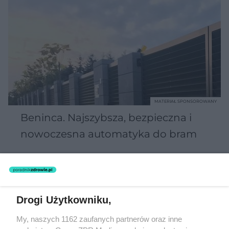
MATERIAŁ SPONSOROWANY
Beninca. Najszybsza, bezpieczna i
nowoczesna automatyka do bram
Drogi Użytkowniku,
POPULARNE TEMATY
My, naszych 1162 zaufanych partnerów oraz inne