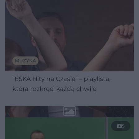
MUZYKA
"ESKA Hity na Czasie" – playlista,
która rozkręci każdą chwilę
5