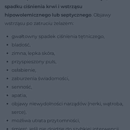
spadku ciśnienia krwi i wstrząsu
hipowolemicznego lub septycznego
. Objawy
wstrząsu po zatruciu żelazem:
gwałtowny spadek ciśnienia tętniczego,
bladość,
zimna, lepka skóra,
przyspieszony puls,
osłabienie,
zaburzenia świadomości,
senność,
apatia,
objawy niewydolności narządów (nerki, wątroba,
serce),
możliwa utrata przytomności,
śmierć, jeśli nie dojdzie do szybkiej interwencji