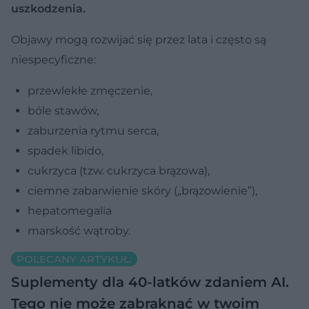
uszkodzenia.
Objawy mogą rozwijać się przez lata i często są
niespecyficzne:
przewlekłe zmęczenie,
bóle stawów,
zaburzenia rytmu serca,
spadek libido,
cukrzyca (tzw. cukrzyca brązowa),
ciemne zabarwienie skóry („brązowienie”),
hepatomegalia
marskość wątroby.
POLECANY ARTYKUŁ:
Suplementy dla 40-latków zdaniem AI.
Tego nie może zabraknąć w twoim