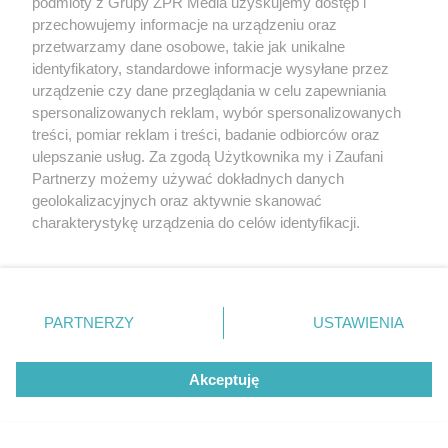
podmioty z Grupy ZPR Media uzyskujemy dostęp i
przechowujemy informacje na urządzeniu oraz
przetwarzamy dane osobowe, takie jak unikalne
identyfikatory, standardowe informacje wysyłane przez
urządzenie czy dane przeglądania w celu zapewniania
spersonalizowanych reklam, wybór spersonalizowanych
treści, pomiar reklam i treści, badanie odbiorców oraz
Tak zwiększysz
Skóra swędzi tylko
wchłanianie żelaza z
wieczorem? Ten
ulepszanie usług. Za zgodą Użytkownika my i Zaufani
diety. Te połączenia
sygnał może
Prostsze plecy i
produktów
wskazywać na
mniej bólu w 6
Partnerzy możemy używać dokładnych danych
pomagają przy
chorobę, która długo
tygodni. Te
geolokalizacyjnych oraz aktywnie skanować
anemii
nie daje objawów
ćwiczenia
charakterystykę urządzenia do celów identyfikacji.
pomagają
zmniejszyć wdowi
Ponieważ cenimy Twoją prywatność, prosimy o zgodę na
garb
korzystanie z tych technologii poprzez kliknięcie
REDAKTOR NACZELNA
„Akceptuję”. Zgoda jest dobrowolna i zawsze możesz ją
zmienić/wycofać klikając przycisk ustawień prywatności
POLECA
PARTNERZY
USTAWIENIA
znajdujący się w lewym dolnym rogu strony
. Niektóre
rodzaje przetwarzania danych nie wymagają zgody
Akceptuję
użytkownika, ale masz prawo sprzeciwić się takiemu
przetwarzaniu. Preferencje będą miały zastosowanie tylko
na tej witrynie.