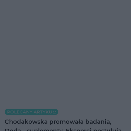
POLECANY ARTYKUŁ:
Chodakowska promowała badania,
Doda - suplementy. Eksperci postulują