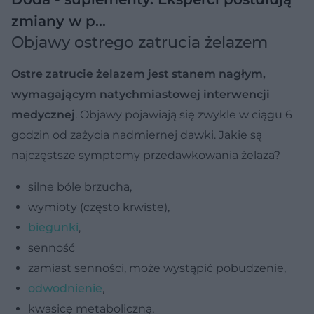
zmiany w p…
Objawy ostrego zatrucia żelazem
Ostre zatrucie żelazem jest stanem nagłym,
wymagającym natychmiastowej interwencji
medycznej
. Objawy pojawiają się zwykle w ciągu 6
godzin od zażycia nadmiernej dawki. Jakie są
najczęstsze symptomy przedawkowania żelaza?
silne bóle brzucha,
wymioty (często krwiste),
biegunki
,
senność
zamiast senności, może wystąpić pobudzenie,
odwodnienie
,
kwasicę metaboliczną,