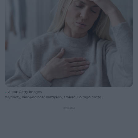
Autor: Getty Images
Wymioty, niewydolność narządów, śmierć. Do tego może
doprowadzić przedawkowanie popularnego pierwiastka