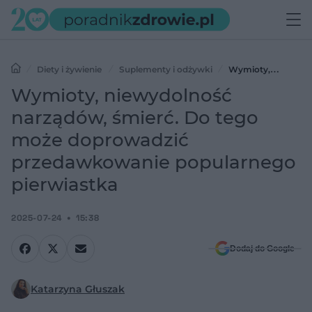
Diety i żywienie
Suplementy i odżywki
Wymioty,
niewydolność narządów, śmierć. Do tego może doprowadzić
Wymioty, niewydolność
przedawkowanie popularnego pierwiastka
narządów, śmierć. Do tego
może doprowadzić
przedawkowanie popularnego
pierwiastka
2025-07-24
15:38
Dodaj do Google
Katarzyna Głuszak