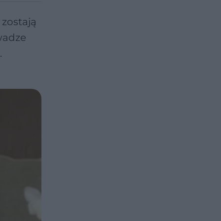
 zostają
 wadze
.