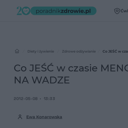
Ćwi
Diety i żywienie
Zdrowe odżywianie
Co JEŚĆ w cz
Co JEŚĆ w czasie MEN
NA WADZE
2012-05-08
13:33
Ewa Konarowska