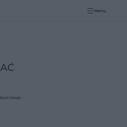
Menu
RAĆ
daj do Google