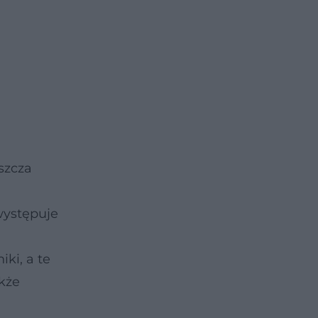
szcza
 występuje
ki, a te
kże