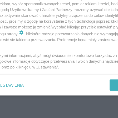
a, co mięso, a jest od niego o wiele mniej kalorycz
klam, wybór spersonalizowanych treści, pomiar reklam i treści, bad
 zgodą Użytkownika my i Zaufani Partnerzy możemy używać dokład
 ważne są też nienasycone kwasy tłuszczowe, sole
az aktywnie skanować charakterystykę urządzenia do celów identyfi
menty (cynk, potas, miedź i
magnez
) i izoflawonoi
ść, prosimy o zgodę na korzystanie z tych technologii poprzez klikn
do estrogenów. Zrównoważona dieta powinna być
a i zawsze możesz ją zmienić/wycofać klikając przycisk ustawień pr
ogu strony
. Niektóre rodzaje przetwarzania danych nie wymagaj
masło, śmietana, tuńczyk, produkty mleczne, war
iwić się takiemu przetwarzaniu. Preferencje będą miały zastosowanie
Najbogatszym źródłem witaminy C są owoce egzo
te z rodziny kapustnych – przede wszystkim bruks
szymi informacjami, abyś mógł świadomie i komfortowo korzystać z
roślinnych – słonecznikowym, kukurydzianym, z pe
gółowe informacje dotyczące przetwarzania Twoich danych znajdzi
s
oraz po kliknięciu w „Ustawienia”.
i szparagach.
USTAWIENIA