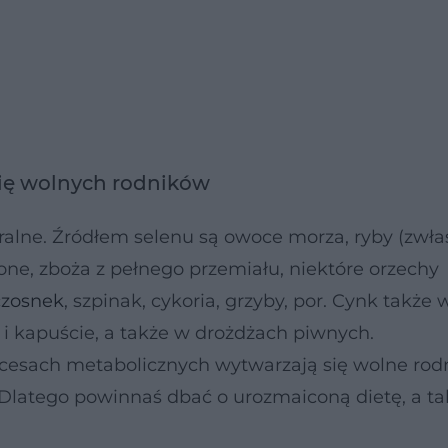
się wolnych rodników
alne. Źródłem selenu są owoce morza, ryby (zwła
wone, zboża z pełnego przemiału, niektóre orzechy
czosnek
, szpinak, cykoria, grzyby, por. Cynk także
i kapuście, a także w drożdżach piwnych.
esach metabolicznych wytwarzają się wolne rodni
 Dlatego powinnaś dbać o urozmaiconą dietę, a ta