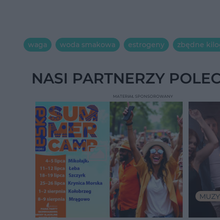
waga
woda smakowa
estrogeny
zbędne kil
NASI PARTNERZY POLE
MATERIAŁ SPONSOROWANY
MUZY