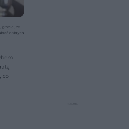
grozi ci, że
nabrać dobrych
rybem
ratą
, co