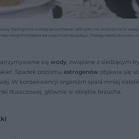
y fizjologiczne zostają spowolnione i jeśli tylko nie zwrócisz na to uwagi, 
nego kilograma będzie się coraz trudniej pozbyć. Dlatego lepiej zawczasu 
atrzymywanie się
wody
, związane z siedzącym t
ukier. Spadek poziomu
estrogenów
objawia się ut
wej. W konsekwencji organizm spala mniej kalorii
i tłuszczowej, głównie w obrębie brzucha.
ki