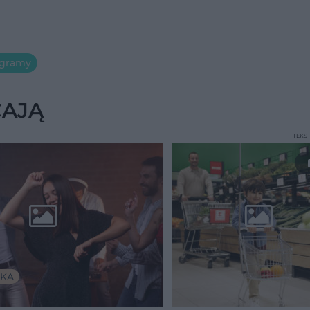
ogramy
CAJĄ
TEKS
KA