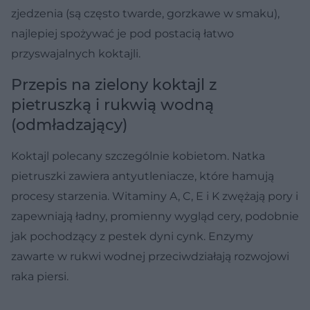
zjedzenia (są często twarde, gorzkawe w smaku),
najlepiej spożywać je pod postacią łatwo
przyswajalnych koktajli.
Przepis na zielony koktajl z
pietruszką i rukwią wodną
(odmładzający)
Koktajl polecany szczególnie kobietom. Natka
pietruszki zawiera antyutleniacze, które hamują
procesy starzenia. Witaminy A, C, E i K zwężają pory i
zapewniają ładny, promienny wygląd cery, podobnie
jak pochodzący z pestek dyni cynk. Enzymy
zawarte w rukwi wodnej przeciwdziałają rozwojowi
raka piersi.