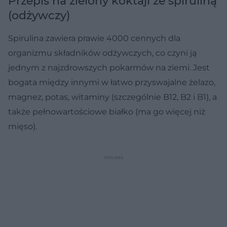
Przepis na zielony koktajl ze spiruliną
(odżywczy)
Spirulina zawiera prawie 4000 cennych dla
organizmu składników odżywczych, co czyni ją
jednym z najzdrowszych pokarmów na ziemi. Jest
bogata między innymi w łatwo przyswajalne żelazo,
magnez, potas, witaminy (szczególnie B12, B2 i B1), a
także pełnowartościowe białko (ma go więcej niż
mięso).