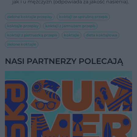
jak i u mężczyzn (odpowiada za jakość nasienia).
zielone koktajle przepisy
koktajl ze spiruliną przepis
koktajle przepisy
koktajl z jarmużem przepis
koktajl z pietruszką przepis
koktajle
dieta koktajlowa
zielone koktajle
NASI PARTNERZY POLECAJĄ