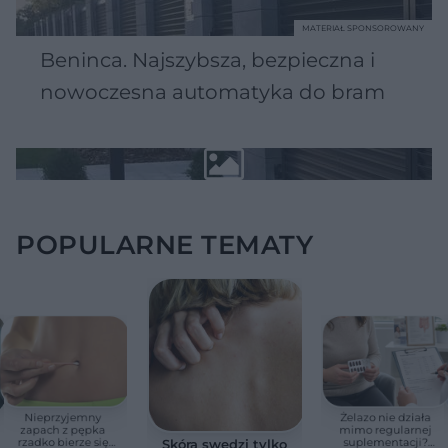
MATERIAŁ SPONSOROWANY
Beninca. Najszybsza, bezpieczna i
nowoczesna automatyka do bram
POPULARNE TEMATY
Nieprzyjemny
Żelazo nie działa
zapach z pępka
mimo regularnej
rzadko bierze się
suplementacji?
Skóra swędzi tylko