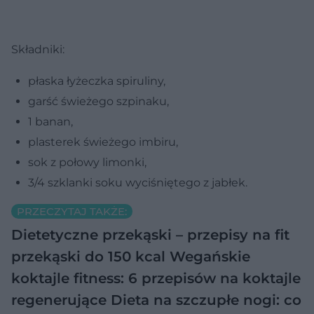
Składniki:
płaska łyżeczka spiruliny,
garść świeżego szpinaku,
1 banan,
plasterek świeżego imbiru,
sok z połowy limonki,
3/4 szklanki soku wyciśniętego z jabłek.
PRZECZYTAJ TAKŻE:
Dietetyczne przekąski – przepisy na fit
przekąski do 150 kcal
Wegańskie
koktajle fitness: 6 przepisów na koktajle
regenerujące
Dieta na szczupłe nogi: co