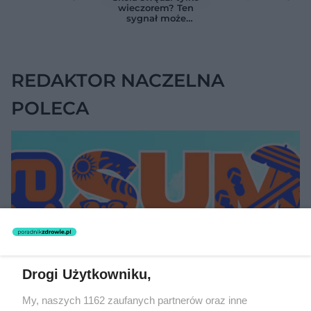
znikąd. Jeden objaw
Przyczyna może
wieczorem? Ten
zmienia wszystko
ukrywać się w
sygnał może
jelitach
wskazywać na
chorobę, która długo
nie daje objawów
REDAKTOR NACZELNA
POLECA
Drogi Użytkowniku,
My, naszych 1162 zaufanych partnerów oraz inne