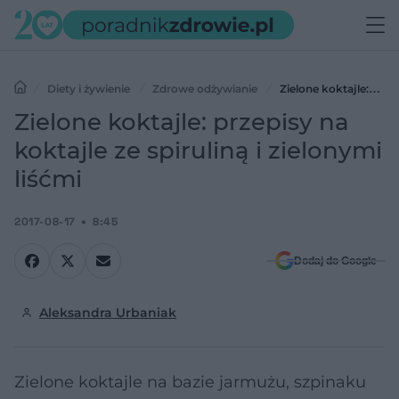
Diety i żywienie
Zdrowe odżywianie
Zielone koktajle:
przepisy na koktajle ze spiruliną i zielonymi liśćmi
Zielone koktajle: przepisy na
koktajle ze spiruliną i zielonymi
liśćmi
2017-08-17
8:45
Dodaj do Google
Aleksandra Urbaniak
Zielone koktajle na bazie jarmużu, szpinaku