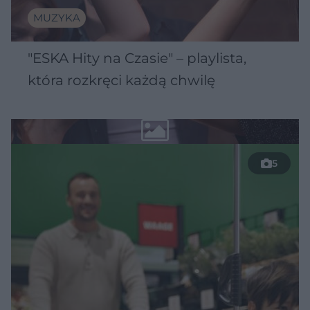
MUZYKA
"ESKA Hity na Czasie" – playlista,
która rozkręci każdą chwilę
5