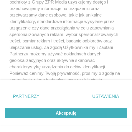
podmioty z Grupy ZPR Media uzyskujemy dostęp i
MATERIAŁ SPONSOROWANY
przechowujemy informacje na urządzeniu oraz
ESKA Summer Camp 2026 rusza w
przetwarzamy dane osobowe, takie jak unikalne
identyfikatory, standardowe informacje wysyłane przez
trasę! Odwiedź strefę Wawel i
urządzenie czy dane przeglądania w celu zapewniania
spróbuj kultowych Michałków z
spersonalizowanych reklam, wybór spersonalizowanych
treści, pomiar reklam i treści, badanie odbiorców oraz
Wawelu
ulepszanie usług. Za zgodą Użytkownika my i Zaufani
Partnerzy możemy używać dokładnych danych
geolokalizacyjnych oraz aktywnie skanować
charakterystykę urządzenia do celów identyfikacji.
Ponieważ cenimy Twoją prywatność, prosimy o zgodę na
korzystanie z tych technologii poprzez kliknięcie
„Akceptuję”. Zgoda jest dobrowolna i zawsze możesz ją
zmienić/wycofać klikając przycisk ustawień prywatności
PARTNERZY
USTAWIENIA
znajdujący się w lewym dolnym rogu strony
. Niektóre
rodzaje przetwarzania danych nie wymagają zgody
Akceptuję
użytkownika, ale masz prawo sprzeciwić się takiemu
przetwarzaniu. Preferencje będą miały zastosowanie tylko
MUZYKA
na tej witrynie.