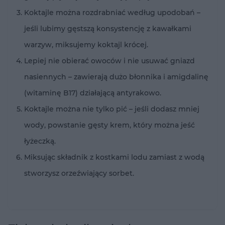
Koktajle można rozdrabniać według upodobań –
jeśli lubimy gęstszą konsystencję z kawałkami
warzyw, miksujemy koktajl krócej.
Lepiej nie obierać owoców i nie usuwać gniazd
nasiennych – zawierają dużo błonnika i amigdalinę
(witaminę B17) działającą antyrakowo.
Koktajle można nie tylko pić – jeśli dodasz mniej
wody, powstanie gęsty krem, który można jeść
łyżeczką.
Miksując składnik z kostkami lodu zamiast z wodą
stworzysz orzeźwiający sorbet.