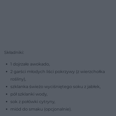
Składniki:
1 dojrzałe awokado,
2 garści młodych liści pokrzywy (z wierzchołka
rośliny),
szklanka świeżo wyciśniętego soku z jabłek,
pół szklanki wody,
sok z połówki cytryny,
miód do smaku (opcjonalnie).