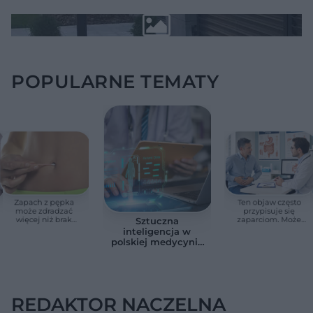
POPULARNE TEMATY
Zapach z pępka
Ten objaw często
może zdradzać
przypisuje się
więcej niż brak
zaparciom. Może
Sztuczna
higieny. Te objawy
jednak wskazywać
inteligencja w
wymagają
na chorobę jelita
polskiej medycynie
konsultacji lekarskiej
już nie jest
zapowiedzią. Sześć
przykładów z
gabinetów i szpitali
REDAKTOR NACZELNA