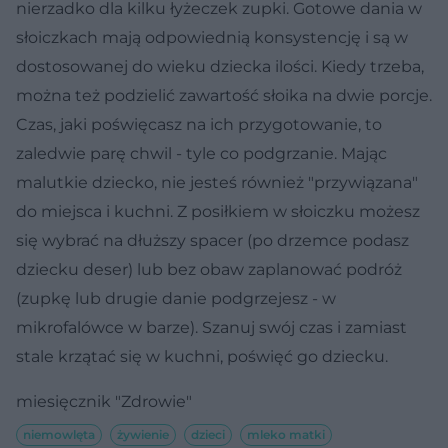
nierzadko dla kilku łyżeczek zupki. Gotowe dania w
słoiczkach mają odpowiednią konsystencję i są w
dostosowanej do wieku dziecka ilości. Kiedy trzeba,
można też podzielić zawartość słoika na dwie porcje.
Czas, jaki poświęcasz na ich przygotowanie, to
zaledwie parę chwil - tyle co podgrzanie. Mając
malutkie dziecko, nie jesteś również "przywiązana"
do miejsca i kuchni. Z posiłkiem w słoiczku możesz
się wybrać na dłuższy spacer (po drzemce podasz
dziecku deser) lub bez obaw zaplanować podróż
(zupkę lub drugie danie podgrzejesz - w
mikrofalówce w barze). Szanuj swój czas i zamiast
stale krzątać się w kuchni, poświęć go dziecku.
miesięcznik "Zdrowie"
niemowlęta
żywienie
dzieci
mleko matki