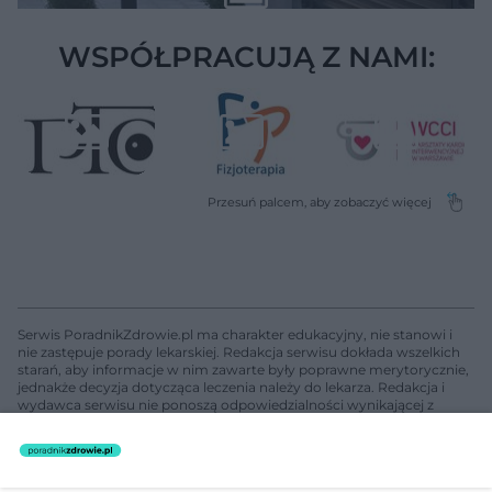
WSPÓŁPRACUJĄ Z NAMI:
Serwis PoradnikZdrowie.pl ma charakter edukacyjny, nie stanowi i
nie zastępuje porady lekarskiej. Redakcja serwisu dokłada wszelkich
starań, aby informacje w nim zawarte były poprawne merytorycznie,
jednakże decyzja dotycząca leczenia należy do lekarza. Redakcja i
wydawca serwisu nie ponoszą odpowiedzialności wynikającej z
zastosowania informacji zamieszczonych na stronach serwisu, który
nie prowadzi działalności leczniczej polegającej na udzielaniu
świadczeń zdrowotnych w rozumieniu art. 3 ust 1 ustawy o
działalności leczniczej.