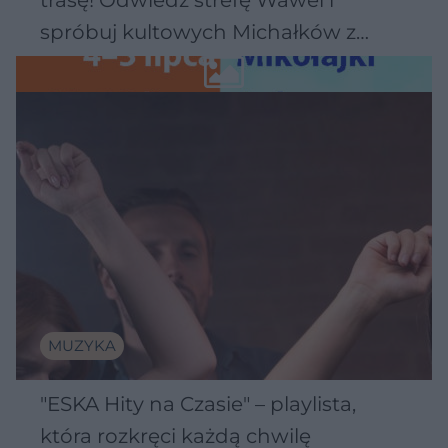
spróbuj kultowych Michałków z
Wawelu
MUZYKA
"ESKA Hity na Czasie" – playlista,
która rozkręci każdą chwilę