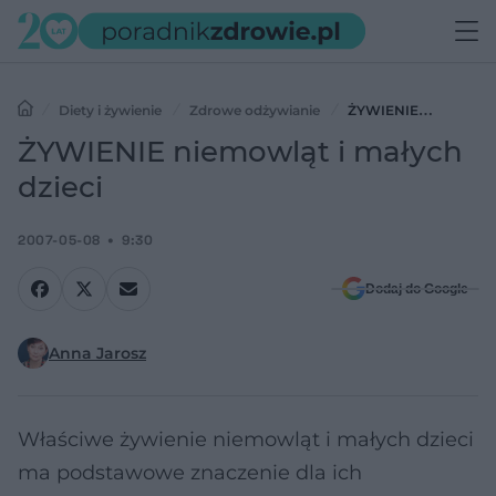
Diety i żywienie
Zdrowe odżywianie
ŻYWIENIE
niemowląt i małych dzieci
ŻYWIENIE niemowląt i małych
dzieci
2007-05-08
9:30
Dodaj do Google
Anna Jarosz
Właściwe żywienie niemowląt i małych dzieci
ma podstawowe znaczenie dla ich