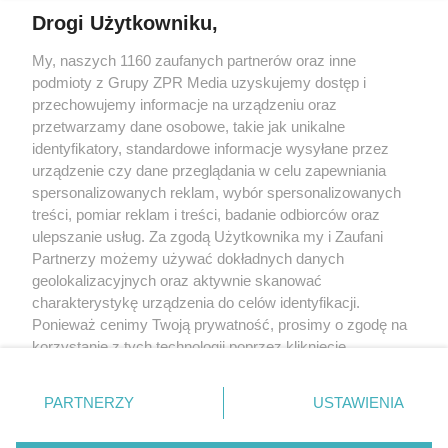
Drogi Użytkowniku,
Żaden utwór zamieszczony w serwisie nie może być powielany i
My, naszych 1160 zaufanych partnerów oraz inne
rozpowszechniany lub dalej rozpowszechniany w jakikolwiek sposób
(w tym także elektroniczny lub mechaniczny) na jakimkolwiek polu
podmioty z Grupy ZPR Media uzyskujemy dostęp i
eksploatacji w jakiejkolwiek formie, włącznie z umieszczaniem w
przechowujemy informacje na urządzeniu oraz
Internecie bez pisemnej zgody właściciela praw. Jakiekolwiek użycie
przetwarzamy dane osobowe, takie jak unikalne
lub wykorzystanie utworów w całości lub w części z naruszeniem
prawa, tzn. bez właściwej zgody, jest zabronione pod groźbą kary i
identyfikatory, standardowe informacje wysyłane przez
może być ścigane prawnie.
urządzenie czy dane przeglądania w celu zapewniania
spersonalizowanych reklam, wybór spersonalizowanych
treści, pomiar reklam i treści, badanie odbiorców oraz
ulepszanie usług. Za zgodą Użytkownika my i Zaufani
Partnerzy możemy używać dokładnych danych
geolokalizacyjnych oraz aktywnie skanować
charakterystykę urządzenia do celów identyfikacji.
O nas
Ponieważ cenimy Twoją prywatność, prosimy o zgodę na
korzystanie z tych technologii poprzez kliknięcie
Informacje prawne
„Akceptuję”. Zgoda jest dobrowolna i zawsze możesz ją
Nasze serwisy
zmienić/wycofać klikając przycisk ustawień prywatności
PARTNERZY
USTAWIENIA
znajdujący się w lewym dolnym rogu strony
. Niektóre
© 2026 Grupa ZPR Media
rodzaje przetwarzania danych nie wymagają zgody