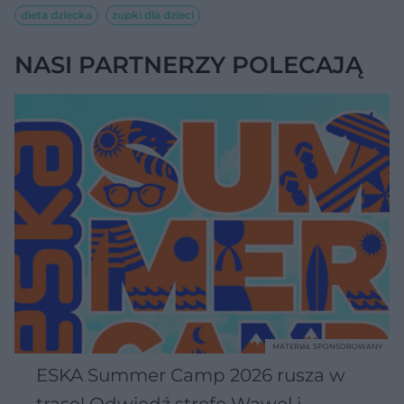
dieta dziecka
zupki dla dzieci
NASI PARTNERZY POLECAJĄ
MATERIAŁ SPONSOROWANY
ESKA Summer Camp 2026 rusza w
trasę! Odwiedź strefę Wawel i