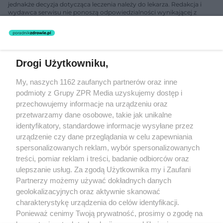
jednakże decyzja dotycząca leczenia należy do lekarza. Redakcja i
wydawca serwisu nie ponoszą odpowiedzialności wynikającej z
zastosowania informacji zamieszczonych na stronach serwisu, który
nie prowadzi działalności leczniczej polegającej na udzielaniu
świadczeń zdrowotnych w rozumieniu art. 3 ust 1 ustawy o
działalności leczniczej.
Drogi Użytkowniku,
Żaden utwór zamieszczony w serwisie nie może być powielany i
My, naszych 1162 zaufanych partnerów oraz inne
rozpowszechniany lub dalej rozpowszechniany w jakikolwiek sposób
(w tym także elektroniczny lub mechaniczny) na jakimkolwiek polu
podmioty z Grupy ZPR Media uzyskujemy dostęp i
eksploatacji w jakiejkolwiek formie, włącznie z umieszczaniem w
przechowujemy informacje na urządzeniu oraz
Internecie bez pisemnej zgody właściciela praw. Jakiekolwiek użycie
przetwarzamy dane osobowe, takie jak unikalne
lub wykorzystanie utworów w całości lub w części z naruszeniem
prawa, tzn. bez właściwej zgody, jest zabronione pod groźbą kary i
identyfikatory, standardowe informacje wysyłane przez
może być ścigane prawnie.
urządzenie czy dane przeglądania w celu zapewniania
spersonalizowanych reklam, wybór spersonalizowanych
treści, pomiar reklam i treści, badanie odbiorców oraz
ulepszanie usług. Za zgodą Użytkownika my i Zaufani
Partnerzy możemy używać dokładnych danych
geolokalizacyjnych oraz aktywnie skanować
charakterystykę urządzenia do celów identyfikacji.
O nas
Ponieważ cenimy Twoją prywatność, prosimy o zgodę na