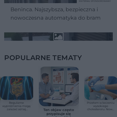
MATERIAŁ SPONSOROWANY
Beninca. Najszybsza, bezpieczna i
nowoczesna automatyka do bram
POPULARNE TEMATY
Regularne
Przełom w leczeniu
wypróżnienia mogą
wysokiego
zależeć od tej
cholesterolu. Nowa
Ten objaw często
witaminy. Odkrycie
terapia zmniejszyła
przypisuje się
zaskoczyło
LDL o ponad połowę