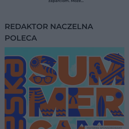
zaparciom. Może
naukowców
jednak wskazywać
na chorobę jelita
REDAKTOR NACZELNA
POLECA
MATERIAŁ SPONSOROWANY