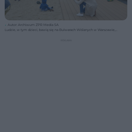
Autor: Archiwum ZPR Media SA
Ludzie, w tym dzieci, bawią się na Bulwarach Wiślanych w Warszawie,
na tle rzeki i Mostu Świętokrzyskiego oraz Stadionu Narodowego.
Mężczyzna w białej czapce i kobieta w beżowym swetrze robią
zdjęcia telefonami, uwieczniając pożegnanie lata. Więcej o
wydarzeniach kulturalnych przeczytasz na Poradnik Zdrowie.