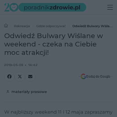
Rekreacja
Gdzie odpoczywać
Odwiedź Bulwary Wiślane
w weekend - czeka na Ciebie moc atrakcji!
Odwiedź Bulwary Wiślane w
weekend - czeka na Ciebie
moc atrakcji!
2019-05-09
14:42
Dodaj do Google
materiały prasowe
W najbliższy weekend 11 i 12 maja zapraszamy