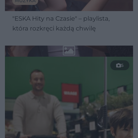
MUZYKA
"ESKA Hity na Czasie" – playlista,
która rozkręci każdą chwilę
5