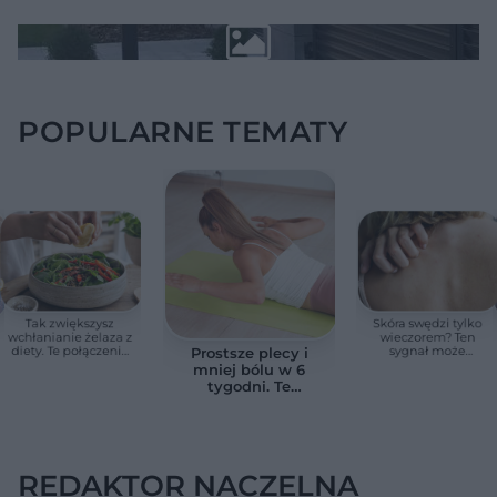
POPULARNE TEMATY
Tak zwiększysz
Skóra swędzi tylko
wchłanianie żelaza z
wieczorem? Ten
diety. Te połączenia
sygnał może
Prostsze plecy i
produktów
wskazywać na
mniej bólu w 6
pomagają przy
chorobę, która długo
tygodni. Te
anemii
nie daje objawów
ćwiczenia
pomagają
zmniejszyć wdowi
garb
REDAKTOR NACZELNA