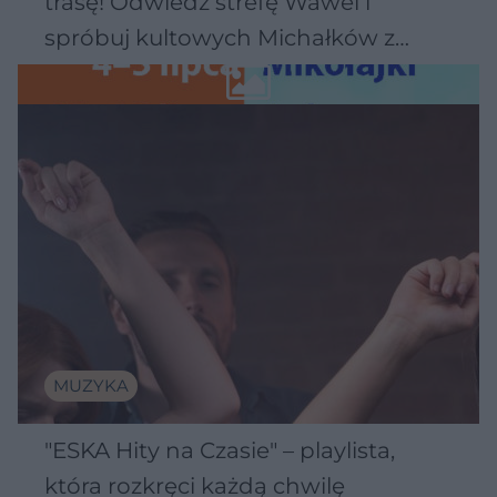
trasę! Odwiedź strefę Wawel i
spróbuj kultowych Michałków z
Wawelu
MUZYKA
"ESKA Hity na Czasie" – playlista,
która rozkręci każdą chwilę