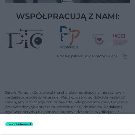
WSPÓŁPRACUJĄ Z NAMI:
Serwis PoradnikZdrowie.pl ma charakter edukacyjny, nie stanowi i
nie zastępuje porady lekarskiej. Redakcja serwisu dokłada wszelkich
starań, aby informacje w nim zawarte były poprawne merytorycznie,
jednakże decyzja dotycząca leczenia należy do lekarza. Redakcja i
wydawca serwisu nie ponoszą odpowiedzialności wynikającej z
zastosowania informacji zamieszczonych na stronach serwisu, który
nie prowadzi działalności leczniczej polegającej na udzielaniu
świadczeń zdrowotnych w rozumieniu art. 3 ust 1 ustawy o
działalności leczniczej.