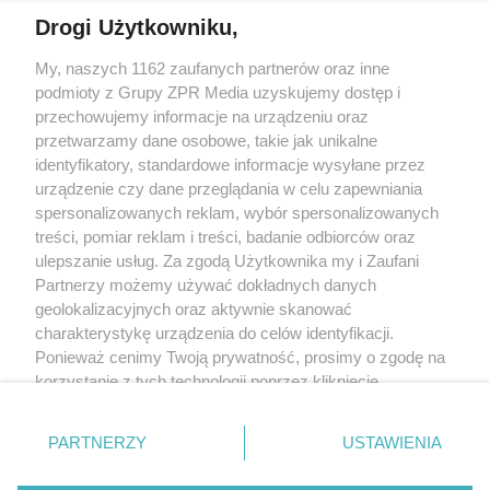
Drogi Użytkowniku,
Żaden utwór zamieszczony w serwisie nie może być powielany i
My, naszych 1162 zaufanych partnerów oraz inne
rozpowszechniany lub dalej rozpowszechniany w jakikolwiek sposób
(w tym także elektroniczny lub mechaniczny) na jakimkolwiek polu
podmioty z Grupy ZPR Media uzyskujemy dostęp i
eksploatacji w jakiejkolwiek formie, włącznie z umieszczaniem w
przechowujemy informacje na urządzeniu oraz
Internecie bez pisemnej zgody właściciela praw. Jakiekolwiek użycie
przetwarzamy dane osobowe, takie jak unikalne
lub wykorzystanie utworów w całości lub w części z naruszeniem
prawa, tzn. bez właściwej zgody, jest zabronione pod groźbą kary i
identyfikatory, standardowe informacje wysyłane przez
może być ścigane prawnie.
urządzenie czy dane przeglądania w celu zapewniania
spersonalizowanych reklam, wybór spersonalizowanych
treści, pomiar reklam i treści, badanie odbiorców oraz
ulepszanie usług. Za zgodą Użytkownika my i Zaufani
Partnerzy możemy używać dokładnych danych
geolokalizacyjnych oraz aktywnie skanować
charakterystykę urządzenia do celów identyfikacji.
O nas
Ponieważ cenimy Twoją prywatność, prosimy o zgodę na
korzystanie z tych technologii poprzez kliknięcie
Informacje prawne
„Akceptuję”. Zgoda jest dobrowolna i zawsze możesz ją
Nasze serwisy
zmienić/wycofać klikając przycisk ustawień prywatności
PARTNERZY
USTAWIENIA
znajdujący się w lewym dolnym rogu strony
. Niektóre
© 2026 Grupa ZPR Media
rodzaje przetwarzania danych nie wymagają zgody