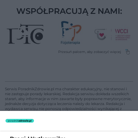
WSPÓŁPRACUJĄ Z NAMI:
Serwis PoradnikZdrowie.pl ma charakter edukacyjny, nie stanowi i
nie zastępuje porady lekarskiej. Redakcja serwisu dokłada wszelkich
starań, aby informacje w nim zawarte były poprawne merytorycznie,
jednakże decyzja dotycząca leczenia należy do lekarza. Redakcja i
wydawca serwisu nie ponoszą odpowiedzialności wynikającej z
zastosowania informacji zamieszczonych na stronach serwisu, który
nie prowadzi działalności leczniczej polegającej na udzielaniu
świadczeń zdrowotnych w rozumieniu art. 3 ust 1 ustawy o
działalności leczniczej.