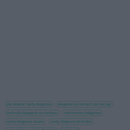
jak dobrać narty biegowe
bieganie na nartach jak zacząć
technika biegania na nartach
narciarstwo biegowe
narty biegowe nauka
narty biegowe technika