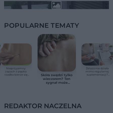
POPULARNE TEMATY
Nieprzyjemny
Żelazo nie działa
zapach z pępka
mimo regularnej
rzadko bierze się
suplementacji?
Skóra swędzi tylko
znikąd. Jeden objaw
Przyczyna może
wieczorem? Ten
zmienia wszystko
ukrywać się w
sygnał może
jelitach
wskazywać na
chorobę, która długo
nie daje objawów
REDAKTOR NACZELNA