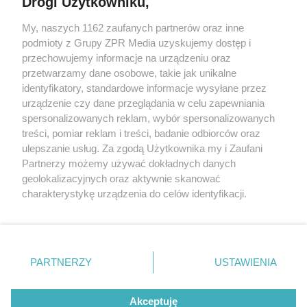
Drogi Użytkowniku,
Żaden utwór zamieszczony w serwisie nie może być powielany i
My, naszych 1162 zaufanych partnerów oraz inne
rozpowszechniany lub dalej rozpowszechniany w jakikolwiek sposób
podmioty z Grupy ZPR Media uzyskujemy dostęp i
(w tym także elektroniczny lub mechaniczny) na jakimkolwiek polu
eksploatacji w jakiejkolwiek formie, włącznie z umieszczaniem w
przechowujemy informacje na urządzeniu oraz
Internecie bez pisemnej zgody właściciela praw. Jakiekolwiek użycie
przetwarzamy dane osobowe, takie jak unikalne
lub wykorzystanie utworów w całości lub w części z naruszeniem
identyfikatory, standardowe informacje wysyłane przez
prawa, tzn. bez właściwej zgody, jest zabronione pod groźbą kary i
może być ścigane prawnie.
urządzenie czy dane przeglądania w celu zapewniania
spersonalizowanych reklam, wybór spersonalizowanych
treści, pomiar reklam i treści, badanie odbiorców oraz
ulepszanie usług. Za zgodą Użytkownika my i Zaufani
Partnerzy możemy używać dokładnych danych
geolokalizacyjnych oraz aktywnie skanować
charakterystykę urządzenia do celów identyfikacji.
O nas
Ponieważ cenimy Twoją prywatność, prosimy o zgodę na
korzystanie z tych technologii poprzez kliknięcie
Informacje prawne
„Akceptuję”. Zgoda jest dobrowolna i zawsze możesz ją
zmienić/wycofać klikając przycisk ustawień prywatności
Nasze serwisy
PARTNERZY
USTAWIENIA
znajdujący się w lewym dolnym rogu strony
. Niektóre
© 2026 Grupa ZPR Media
rodzaje przetwarzania danych nie wymagają zgody
Akceptuję
użytkownika, ale masz prawo sprzeciwić się takiemu