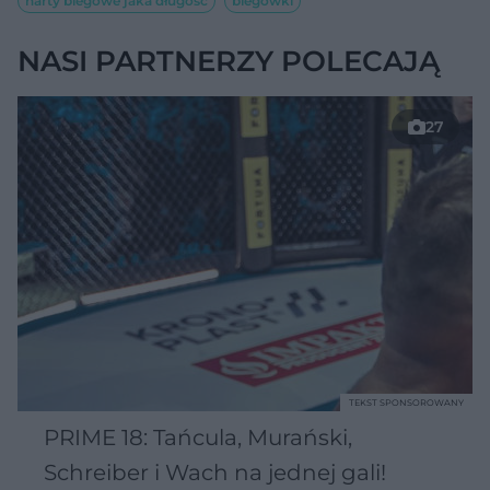
narty biegowe jaka długość
biegówki
NASI PARTNERZY POLECAJĄ
27
TEKST SPONSOROWANY
PRIME 18: Tańcula, Murański,
Schreiber i Wach na jednej gali!