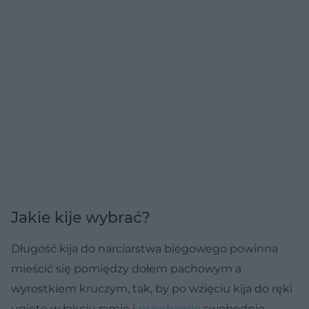
Jakie kije wybrać?
Długość kija do narciarstwa biegowego powinna
mieścić się pomiędzy dołem pachowym a
wyrostkiem kruczym, tak, by po wzięciu kija do ręki
ugięte w łokciu ramię i
przedramię
swobodnie