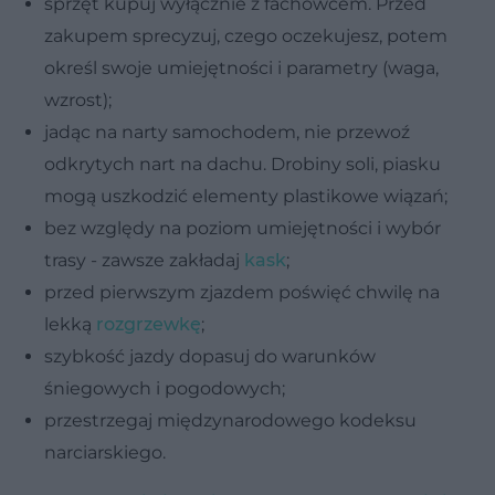
sprzęt kupuj wyłącznie z fachowcem. Przed
zakupem sprecyzuj, czego oczekujesz, potem
określ swoje umiejętności i parametry (waga,
wzrost);
jadąc na narty samochodem, nie przewoź
odkrytych nart na dachu. Drobiny soli, piasku
mogą uszkodzić elementy plastikowe wiązań;
bez względy na poziom umiejętności i wybór
trasy - zawsze zakładaj
kask
;
przed pierwszym zjazdem poświęć chwilę na
lekką
rozgrzewkę
;
szybkość jazdy dopasuj do warunków
śniegowych i pogodowych;
przestrzegaj międzynarodowego kodeksu
narciarskiego.