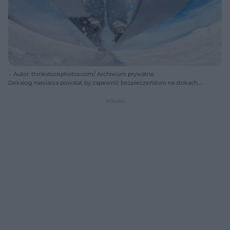
Autor: thinkstockphotos.com/ Archiwum prywatne
Dekalog narciarza powstał, by zapewnić bezpieczeństwo na stokach.
Powinni go poznać wszyscy początkujący narciarze, których brawura
często przewyższa umiejętności. Aby wyjazd na narty był udany, trzeba
wiedzieć co robić, by uniknąć wypadku na stoku narciarskim...