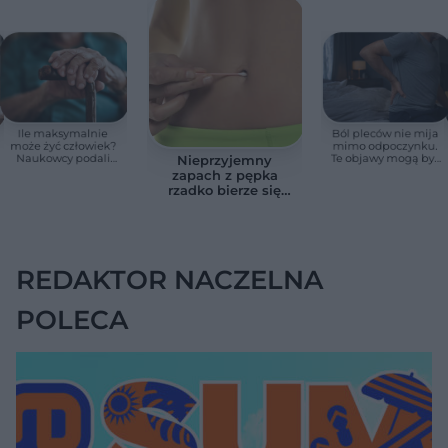
Ile maksymalnie
Ból pleców nie mija
może żyć człowiek?
mimo odpoczynku.
Naukowcy podali
Te objawy mogą być
Nieprzyjemny
zaskakującą liczbę
sygnałem raka
zapach z pępka
rzadko bierze się
znikąd. Jeden objaw
zmienia wszystko
REDAKTOR NACZELNA
POLECA