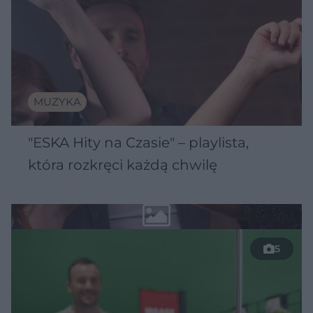
MUZYKA
"ESKA Hity na Czasie" – playlista,
która rozkręci każdą chwilę
5