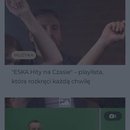
MUZYKA
"ESKA Hity na Czasie" – playlista,
która rozkręci każdą chwilę
5