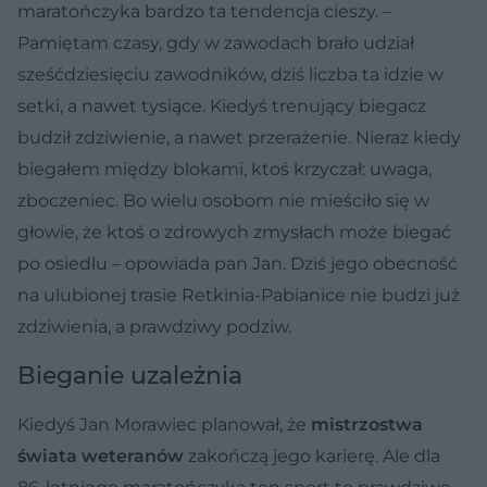
maratończyka bardzo ta tendencja cieszy. –
Pamiętam czasy, gdy w zawodach brało udział
sześćdziesięciu zawodników, dziś liczba ta idzie w
setki, a nawet tysiące. Kiedyś trenujący biegacz
budził zdziwienie, a nawet przerażenie. Nieraz kiedy
biegałem między blokami, ktoś krzyczał: uwaga,
zboczeniec. Bo wielu osobom nie mieściło się w
głowie, że ktoś o zdrowych zmysłach może biegać
po osiedlu – opowiada pan Jan. Dziś jego obecność
na ulubionej trasie Retkinia-Pabianice nie budzi już
zdziwienia, a prawdziwy podziw.
Bieganie uzależnia
Kiedyś Jan Morawiec planował, że
mistrzostwa
świata weteranów
zakończą jego karierę. Ale dla