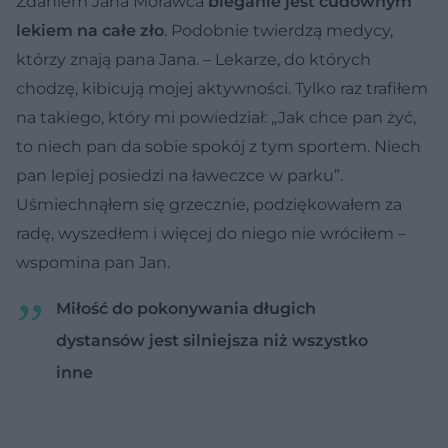
Zdaniem Jana Morawca
bieganie jest cudownym
lekiem na całe zło
. Podobnie twierdzą medycy,
którzy znają pana Jana. – Lekarze, do których
chodzę, kibicują mojej aktywności. Tylko raz trafiłem
na takiego, który mi powiedział: „Jak chce pan żyć,
to niech pan da sobie spokój z tym sportem. Niech
pan lepiej posiedzi na ławeczce w parku”.
Uśmiechnąłem się grzecznie, podziękowałem za
radę, wyszedłem i więcej do niego nie wróciłem –
wspomina pan Jan.
Miłość do pokonywania długich
dystansów jest silniejsza niż wszystko
inne