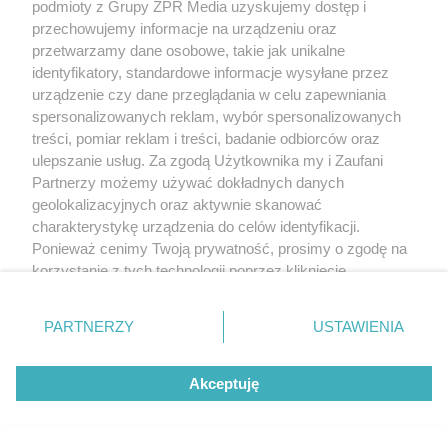
podmioty z Grupy ZPR Media uzyskujemy dostęp i
przechowujemy informacje na urządzeniu oraz
przetwarzamy dane osobowe, takie jak unikalne
identyfikatory, standardowe informacje wysyłane przez
urządzenie czy dane przeglądania w celu zapewniania
spersonalizowanych reklam, wybór spersonalizowanych
MATERIAŁ SPONSOROWANY
treści, pomiar reklam i treści, badanie odbiorców oraz
Beninca. Najszybsza, bezpieczna i
ulepszanie usług. Za zgodą Użytkownika my i Zaufani
nowoczesna automatyka do bram
Partnerzy możemy używać dokładnych danych
geolokalizacyjnych oraz aktywnie skanować
charakterystykę urządzenia do celów identyfikacji.
Ponieważ cenimy Twoją prywatność, prosimy o zgodę na
korzystanie z tych technologii poprzez kliknięcie
„Akceptuję”. Zgoda jest dobrowolna i zawsze możesz ją
WSPÓŁPRACUJĄ Z NAMI:
zmienić/wycofać klikając przycisk ustawień prywatności
PARTNERZY
USTAWIENIA
znajdujący się w lewym dolnym rogu strony
. Niektóre
rodzaje przetwarzania danych nie wymagają zgody
Akceptuję
użytkownika, ale masz prawo sprzeciwić się takiemu
przetwarzaniu. Preferencje będą miały zastosowanie tylko
na tej witrynie.