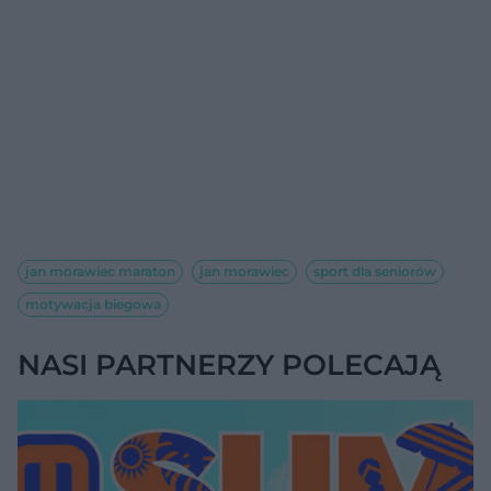
jan morawiec maraton
jan morawiec
sport dla seniorów
motywacja biegowa
NASI PARTNERZY POLECAJĄ