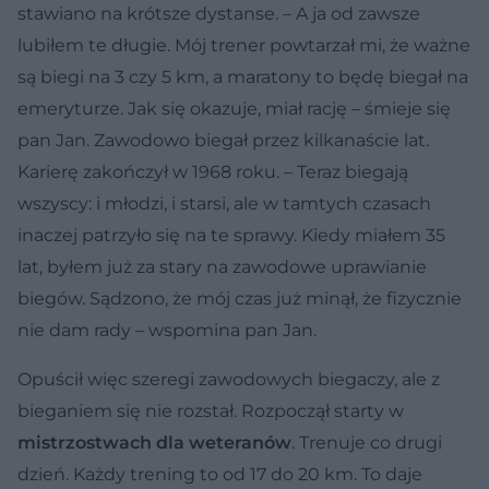
stawiano na krótsze dystanse. – A ja od zawsze
lubiłem te długie. Mój trener powtarzał mi, że ważne
są biegi na 3 czy 5 km, a maratony to będę biegał na
emeryturze. Jak się okazuje, miał rację – śmieje się
pan Jan. Zawodowo biegał przez kilkanaście lat.
Karierę zakończył w 1968 roku. – Teraz biegają
wszyscy: i młodzi, i starsi, ale w tamtych czasach
inaczej patrzyło się na te sprawy. Kiedy miałem 35
lat, byłem już za stary na zawodowe uprawianie
biegów. Sądzono, że mój czas już minął, że fizycznie
nie dam rady – wspomina pan Jan.
Opuścił więc szeregi zawodowych biegaczy, ale z
bieganiem się nie rozstał. Rozpoczął starty w
mistrzostwach dla weteranów
. Trenuje co drugi
dzień. Każdy trening to od 17 do 20 km. To daje