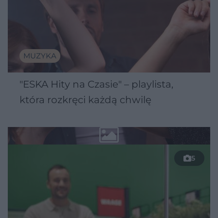
MUZYKA
"ESKA Hity na Czasie" – playlista,
która rozkręci każdą chwilę
5