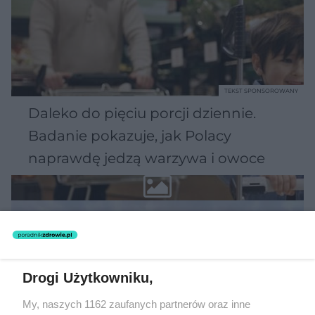
TEKST SPONSOROWANY
Daleko do pięciu porcji dziennie.
Badanie pokazuje, jak Polacy
naprawdę jedzą warzywa i owoce
Drogi Użytkowniku,
My, naszych 1162 zaufanych partnerów oraz inne