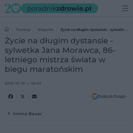
Treningi
Bieganie
Życie na długim dystansie - sylwetka
Jana Morawca, 86-letniego mistrza świata w biegu maratońskim
Życie na długim dystansie -
sylwetka Jana Morawca, 86-
letniego mistrza świata w
biegu maratońskim
2019-10-10
15:44
Dodaj do Google
Irmina Bauer