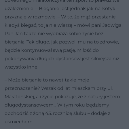
86-letniego maratończyka ten sport to prawdziwe
uzależnienie. – Bieganie jest jednak jak narkotyk –
przyznaje w rozmowie. – W to, że mąż przestanie
kiedyś biegać, to ja nie wierzę – mówi pani Jadwiga.
Pan Jan także nie wyobraża sobie życie bez
biegania. Tak długo, jak pozwoli mu na to zdrowie,
będzie kontynuował swą pasję. Miłość do
pokonywania długich dystansów jest silniejsza niż
wszystko inne.
– Może bieganie to nawet takie moje
przeznaczenie? Wszak od lat mieszkam przy ul.
Maratońskiej, a i życie pokazuje, że z natury jestem
długodystansowcem... W tym roku będziemy
obchodzić z żoną 45. rocznicę ślubu – dodaje z
uśmiechem.