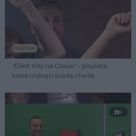
MUZYKA
"ESKA Hity na Czasie" – playlista,
która rozkręci każdą chwilę
5