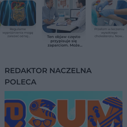
Regularne
Przełom w leczeniu
wypróżnienia mogą
wysokiego
zależeć od tej
cholesterolu. Nowa
Ten objaw często
witaminy. Odkrycie
terapia zmniejszyła
przypisuje się
zaskoczyło
LDL o ponad połowę
zaparciom. Może
naukowców
jednak wskazywać
na chorobę jelita
REDAKTOR NACZELNA
POLECA