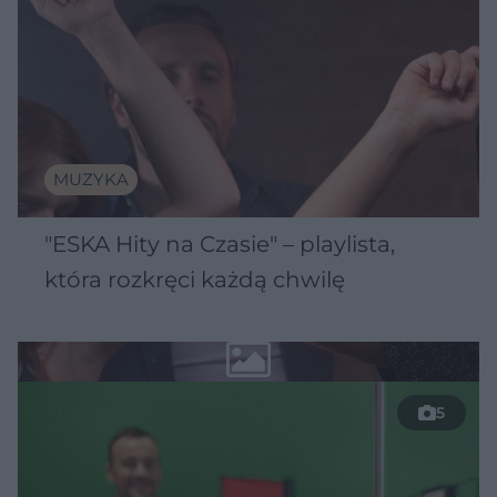
MUZYKA
"ESKA Hity na Czasie" – playlista,
która rozkręci każdą chwilę
5