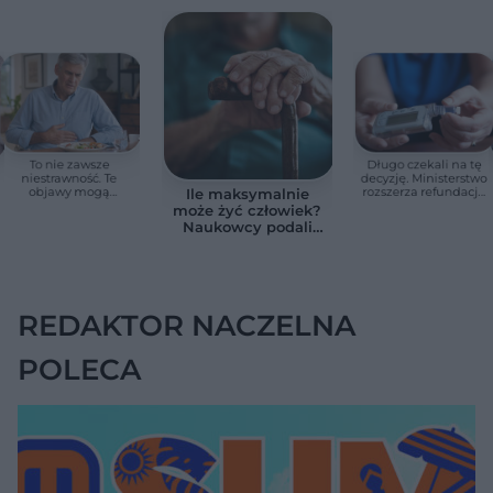
To nie zawsze
Długo czekali na tę
niestrawność. Te
decyzję. Ministerstwo
objawy mogą
rozszerza refundację
Ile maksymalnie
wskazywać na raka
pomp insulinowych
może żyć człowiek?
trzustki
Naukowcy podali
zaskakującą liczbę
REDAKTOR NACZELNA
POLECA