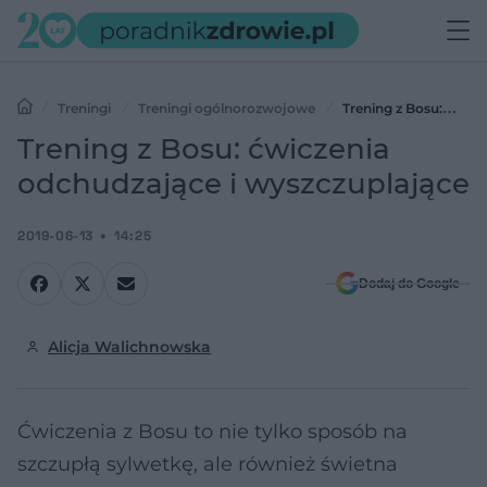
Treningi
Treningi ogólnorozwojowe
Trening z Bosu:
ćwiczenia odchudzające i wyszczuplające
Trening z Bosu: ćwiczenia
odchudzające i wyszczuplające
2019-06-13
14:25
Dodaj do Google
Alicja Walichnowska
Ćwiczenia z Bosu to nie tylko sposób na
szczupłą sylwetkę, ale również świetna