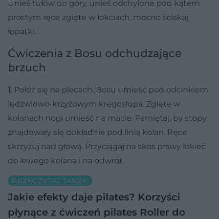
Unieś tułów do góry, unieś odchylone pod kątem
prostym ręce zgięte w łokciach, mocno ściskaj
łopatki.
Ćwiczenia z Bosu odchudzające
brzuch
1. Połóż się na plecach, Bosu umieść pod odcinkiem
lędźwiowo-krzyżowym kręgosłupa. Zgięte w
kolanach nogi umieść na macie. Pamiętaj, by stopy
znajdowały się dokładnie pod linią kolan. Ręce
skrzyżuj nad głową. Przyciągaj na skos prawy łokieć
do lewego kolana i na odwrót.
PRZECZYTAJ TAKŻE:
Jakie efekty daje pilates? Korzyści
płynące z ćwiczeń pilates
Roller do