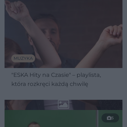
MUZYKA
"ESKA Hity na Czasie" – playlista,
która rozkręci każdą chwilę
5