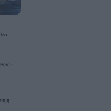
dzo
iękać
-
ynają