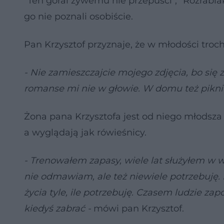
"Ten góral żywemu nie przepuści", "Rozrabia
go nie poznali osobiście.
Pan Krzysztof przyznaje, że w młodości trochę
- Nie zamieszczajcie mojego zdjęcia, bo si
romanse mi nie w głowie. W domu też pikni
Żona pana Krzysztofa jest od niego młodsza 
a wyglądają jak rówieśnicy.
- Trenowałem zapasy, wiele lat służyłem w 
nie odmawiam, ale też niewiele potrzebuję. N
życia tyle, ile potrzebuję. Czasem ludzie zap
kiedyś zabrać -
mówi pan Krzysztof.