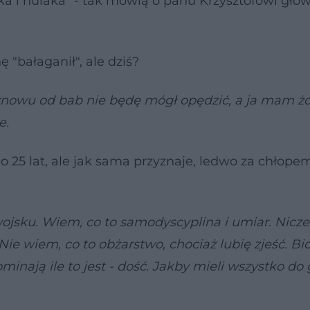
ka i hulaka" - tak mówią o panu Krzysztofowi główn
 "bałaganił", ale dziś?
ę znowu od bab nie będę mógł opędzić, a ja mam ż
e.
o 25 lat, ale jak sama przyznaje, ledwo za chłope
wojsku. Wiem, co to samodyscyplina i umiar. Nicz
ie wiem, co to obżarstwo, chociaż lubię zjeść. Bi
ominają ile to jest - dość. Jakby mieli wszystko do