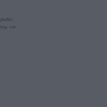
agadać.
ny, nie