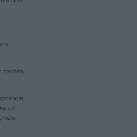
ie ci, co
onę
m nadąża,
ego sobie
orę od
 grobu