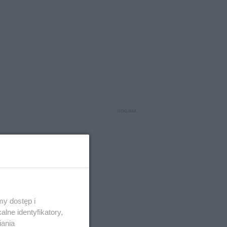
y dostęp i
lne identyfikatory,
iania