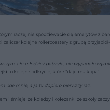
tórym raczej nie spodziewacie się emerytów z bar
liczał kolejne rollercoastery z grupą przyjaciół-
erwszym, ale młodzież patrzyła, nie wypadało wym
jki to kolejne odkrycie, które "daje mu kopa".
em ode mnie, a ja tu dopiero pierwszy raz.
em i śmieje, że koledzy i koleżanki ze szkoły zacz