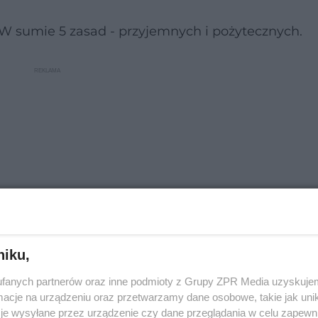
. W sumie 5 zasad - przyjemnych i pożytecznych.
niku,
fanych partnerów oraz inne podmioty z Grupy ZPR Media uzyskujem
cje na urządzeniu oraz przetwarzamy dane osobowe, takie jak unika
 swoje sekrety w "The Voice Senior"
je wysyłane przez urządzenie czy dane przeglądania w celu zapewn