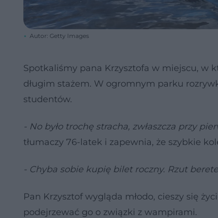
Autor: Getty Images
Spotkaliśmy pana Krzysztofa w miejscu, w k
długim stażem. W ogromnym parku rozrywki za
studentów.
- No było trochę stracha, zwłaszcza przy pi
tłumaczy 76-latek i zapewnia, że szybkie kole
- Chyba sobie kupię bilet roczny. Rzut beret
Pan Krzysztof wygląda młodo, cieszy się życi
podejrzewać go o związki z wampirami.