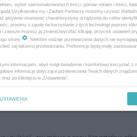
klam, wybór spersonalizowanych treści, pomiar reklam i treści, bad
 zgodą Użytkownika my i Zaufani Partnerzy możemy używać dokład
az aktywnie skanować charakterystykę urządzenia do celów identyfi
ść, prosimy o zgodę na korzystanie z tych technologii poprzez klikn
akom i obibokom
- twierdzi pan Krzysztof i śmieje si
a i zawsze możesz ją zmienić/wycofać klikając przycisk ustawień pr
 oscypki. Ludzie gadają, że się nimi objada.
ogu strony
. Niektóre rodzaje przetwarzania danych nie wymagaj
iwić się takiemu przetwarzaniu. Preferencje będą miały zastosowanie
 z nią rozmawiać, zatroszczysz się jak o krewniaka
szymi informacjami, abyś mógł świadomie i komfortowo korzystać z
szy ser. Jak go zjesz, wyjdzie ci na zdrowie. Tak 
gółowe informacje dotyczące przetwarzania Twoich danych znajdzi
 w lesie.
s
oraz po kliknięciu w „Ustawienia”.
wiczeń siłowych, podnosić ciężarków i jeszcze pła
USTAWIENIA
a świeżym powietrzu. Nie mam czasu na łupanie w 