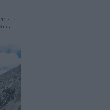
epis na
ednak