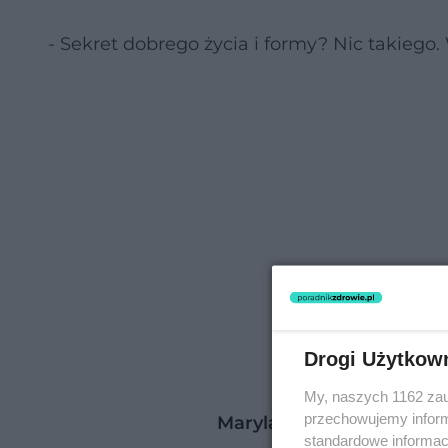
- Sekret dobrego życia i formy? Nic takiego
Drogi Użytkow
My, naszych 1162 zau
przechowujemy informa
Maryla Rodowicz zdradza
standardowe informac