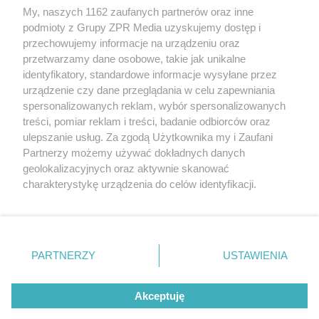
Żaden utwór zamieszczony w serwisie nie może być powielany i
My, naszych 1162 zaufanych partnerów oraz inne
rozpowszechniany lub dalej rozpowszechniany w jakikolwiek sposób
podmioty z Grupy ZPR Media uzyskujemy dostęp i
(w tym także elektroniczny lub mechaniczny) na jakimkolwiek polu
eksploatacji w jakiejkolwiek formie, włącznie z umieszczaniem w
przechowujemy informacje na urządzeniu oraz
Internecie bez pisemnej zgody właściciela praw. Jakiekolwiek użycie
przetwarzamy dane osobowe, takie jak unikalne
lub wykorzystanie utworów w całości lub w części z naruszeniem
identyfikatory, standardowe informacje wysyłane przez
prawa, tzn. bez właściwej zgody, jest zabronione pod groźbą kary i
może być ścigane prawnie.
urządzenie czy dane przeglądania w celu zapewniania
spersonalizowanych reklam, wybór spersonalizowanych
treści, pomiar reklam i treści, badanie odbiorców oraz
ulepszanie usług. Za zgodą Użytkownika my i Zaufani
Partnerzy możemy używać dokładnych danych
geolokalizacyjnych oraz aktywnie skanować
charakterystykę urządzenia do celów identyfikacji.
O nas
Ponieważ cenimy Twoją prywatność, prosimy o zgodę na
korzystanie z tych technologii poprzez kliknięcie
Informacje prawne
„Akceptuję”. Zgoda jest dobrowolna i zawsze możesz ją
zmienić/wycofać klikając przycisk ustawień prywatności
Nasze serwisy
PARTNERZY
USTAWIENIA
znajdujący się w lewym dolnym rogu strony
. Niektóre
© 2026 Grupa ZPR Media
rodzaje przetwarzania danych nie wymagają zgody
Akceptuję
użytkownika, ale masz prawo sprzeciwić się takiemu
przetwarzaniu. Preferencje będą miały zastosowanie tylko