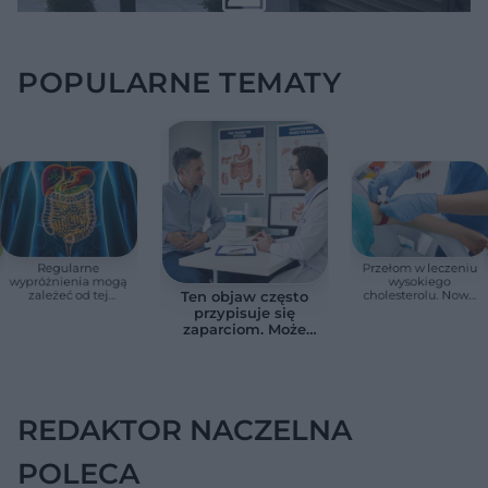
POPULARNE TEMATY
Regularne
Przełom w leczeniu
wypróżnienia mogą
wysokiego
zależeć od tej
cholesterolu. Nowa
Ten objaw często
witaminy. Odkrycie
terapia zmniejszyła
przypisuje się
zaskoczyło
LDL o ponad połowę
zaparciom. Może
naukowców
jednak wskazywać
na chorobę jelita
REDAKTOR NACZELNA
POLECA