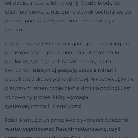
od siebie, a kolana lekko ugnij. Opuść brodę do
klatki piersiowej, a następnie powoli pochylaj się do
przodu, podczas gdy ramiona luźno zwisają z
ramion.
Gdy poczujesz lekkie rozciąganie pleców i ścięgien
podkolanowych, połóż dłonie na piszczelach lub
podłodze, zginając kolana tak bardzo, jak to
konieczne.
Utrzymaj pozycję przez 5 minut
i
powoli wróć do pozycji wyjściowej. Nie oczekuj, że za
pierwszym razem twoje dłonie dotkną podłogi. Jest
to powolny proces, który wymaga
systematyczności i cierpliwości.
Jeżeli kontuzja uniemożliwia wykonanie ćwiczenia,
warto wypróbować Paschimottanasanę, czyli
skłon w pozycji siedzącej
. Aby uniknąć przeciążenia