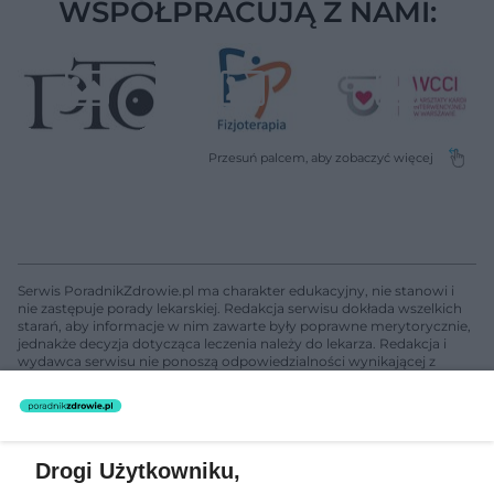
WSPÓŁPRACUJĄ Z NAMI:
Serwis PoradnikZdrowie.pl ma charakter edukacyjny, nie stanowi i
nie zastępuje porady lekarskiej. Redakcja serwisu dokłada wszelkich
starań, aby informacje w nim zawarte były poprawne merytorycznie,
jednakże decyzja dotycząca leczenia należy do lekarza. Redakcja i
wydawca serwisu nie ponoszą odpowiedzialności wynikającej z
zastosowania informacji zamieszczonych na stronach serwisu, który
nie prowadzi działalności leczniczej polegającej na udzielaniu
świadczeń zdrowotnych w rozumieniu art. 3 ust 1 ustawy o
działalności leczniczej.
Drogi Użytkowniku,