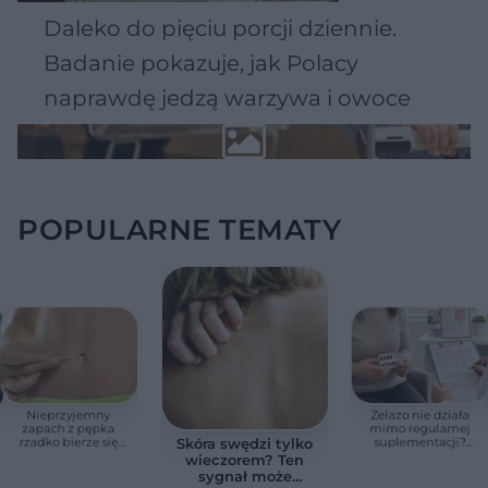
Daleko do pięciu porcji dziennie.
Badanie pokazuje, jak Polacy
naprawdę jedzą warzywa i owoce
POPULARNE TEMATY
Nieprzyjemny
Żelazo nie działa
zapach z pępka
mimo regularnej
rzadko bierze się
suplementacji?
Skóra swędzi tylko
znikąd. Jeden objaw
Przyczyna może
wieczorem? Ten
zmienia wszystko
ukrywać się w
sygnał może
jelitach