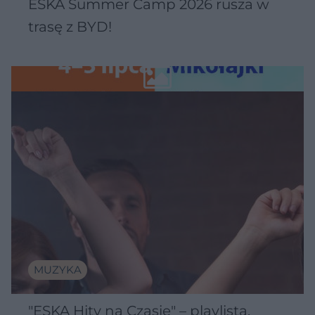
ESKA Summer Camp 2026 rusza w
trasę z BYD!
MUZYKA
"ESKA Hity na Czasie" – playlista,