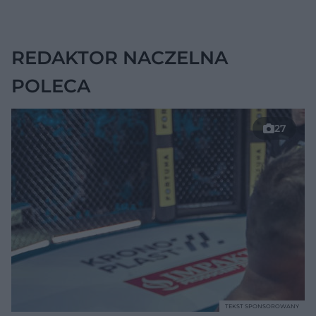
wskazywać na
chorobę, która długo
nie daje objawów
REDAKTOR NACZELNA
POLECA
27
TEKST SPONSOROWANY