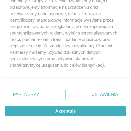
podmioty z Grupy ZPR Media uzyskujemy dostęp i
Badanie pokazuje, jak Polacy
przechowujemy informacje na urządzeniu oraz
naprawdę jedzą warzywa i owoce
przetwarzamy dane osobowe, takie jak unikalne
identyfikatory, standardowe informacje wysyłane przez
urządzenie czy dane przeglądania w celu zapewniania
spersonalizowanych reklam, wybór spersonalizowanych
treści, pomiar reklam i treści, badanie odbiorców oraz
WSPÓŁPRACUJĄ Z NAMI:
ulepszanie usług. Za zgodą Użytkownika my i Zaufani
Partnerzy możemy używać dokładnych danych
geolokalizacyjnych oraz aktywnie skanować
charakterystykę urządzenia do celów identyfikacji.
Ponieważ cenimy Twoją prywatność, prosimy o zgodę na
korzystanie z tych technologii poprzez kliknięcie
„Akceptuję”. Zgoda jest dobrowolna i zawsze możesz ją
zmienić/wycofać klikając przycisk ustawień prywatności
PARTNERZY
USTAWIENIA
znajdujący się w lewym dolnym rogu strony
. Niektóre
rodzaje przetwarzania danych nie wymagają zgody
Akceptuję
użytkownika, ale masz prawo sprzeciwić się takiemu
Serwis PoradnikZdrowie.pl ma charakter edukacyjny, nie stanowi i
przetwarzaniu. Preferencje będą miały zastosowanie tylko
nie zastępuje porady lekarskiej. Redakcja serwisu dokłada wszelkich
na tej witrynie.
starań, aby informacje w nim zawarte były poprawne merytorycznie,
jednakże decyzja dotycząca leczenia należy do lekarza. Redakcja i