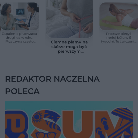
Zapalenie płuc wraca
Prostsze plecy i
drugi raz w roku.
mniej bólu w 6
Przyczyna często
tygodni. Te ćwiczenia
Ciemne plamy na
zaskakuje
pomagają
skórze mogą być
zmniejszyć wdowi
pierwszym
garb
sygnałem
insulinooporności.
Ten objaw łatwo
zlekceważyć
REDAKTOR NACZELNA
POLECA