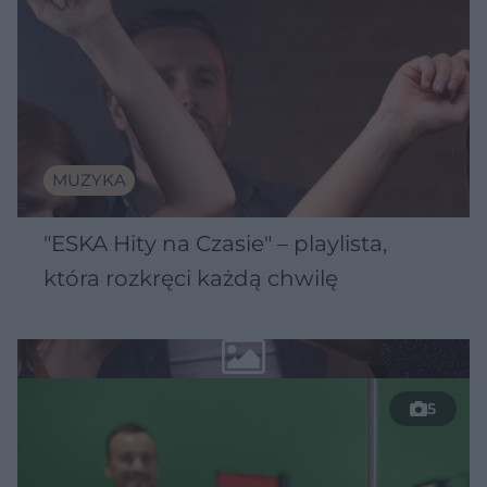
MUZYKA
"ESKA Hity na Czasie" – playlista,
która rozkręci każdą chwilę
5