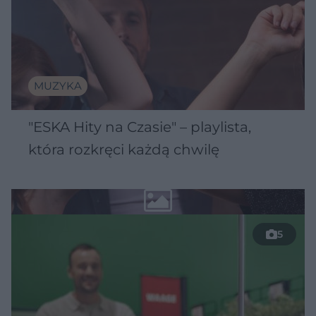
MUZYKA
"ESKA Hity na Czasie" – playlista,
która rozkręci każdą chwilę
5