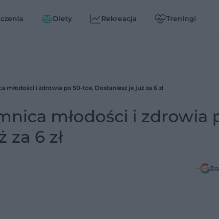
czenia
Diety
Rekreacja
Treningi
ca młodości i zdrowia po 50-tce. Dostaniesz je już za 6 zł
jemnica młodości i zdrowia 
ż za 6 zł
Do