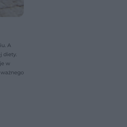
iu. A
 diety.
yje w
ie ważnego