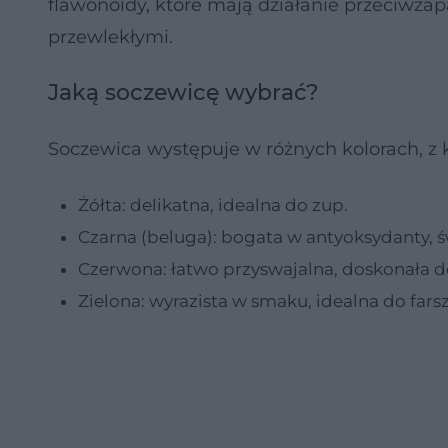
flawonoidy, które mają działanie przeciwza
przewlekłymi.
Jaką soczewicę wybrać?
Soczewica występuje w różnych kolorach, z 
Żółta: delikatna, idealna do zup.
Czarna (beluga): bogata w antyoksydanty, ś
Czerwona: łatwo przyswajalna, doskonała do
Zielona: wyrazista w smaku, idealna do farsz