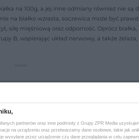
ałka na 100g, a jej inne odmiany również nie są 
wanie na białko wzrasta, soczewica może być praw
, siłę mięśniową oraz odporność. Oprócz białka,
upy B, wspierając układ nerwowy, a także żelaza,
niku,
fanych partnerów oraz inne podmioty z Grupy ZPR Media uzyskujem
cje na urządzeniu oraz przetwarzamy dane osobowe, takie jak unika
je wysyłane przez urządzenie czy dane przeglądania w celu zapewn