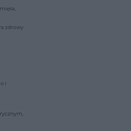
 mięsa,
ra zdrowy
o i
orycznym,