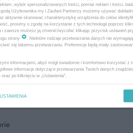
klam, wybór spersonalizowanych treści, pomiar reklam i treści, bad
 zgodą Użytkownika my i Zaufani Partnerzy możemy używać dokład
az aktywnie skanować charakterystykę urządzenia do celów identyfi
ść, prosimy o zgodę na korzystanie z tych technologii poprzez klikn
a i zawsze możesz ją zmienić/wycofać klikając przycisk ustawień pr
ogu strony
. Niektóre rodzaje przetwarzania danych nie wymagaj
ciowych składników diety roślinnej, bogatym źród
iwić się takiemu przetwarzaniu. Preferencje będą miały zastosowanie
ałów. Oto szczegółowy przegląd jej wartości odżyw
szymi informacjami, abyś mógł świadomie i komfortowo korzystać z
gółowe informacje dotyczące przetwarzania Twoich danych znajdzi
białka roślinnego, co czyni ją idealnym wyborem dl
s
oraz po kliknięciu w „Ustawienia”.
nej soczewicy znajduje się około 9 gramów białka.
o 8 gramów w 100 gramach ugotowanej soczewicy) sp
USTAWIENIA
 trawieniu i zapobiegając zaparciom.
rie