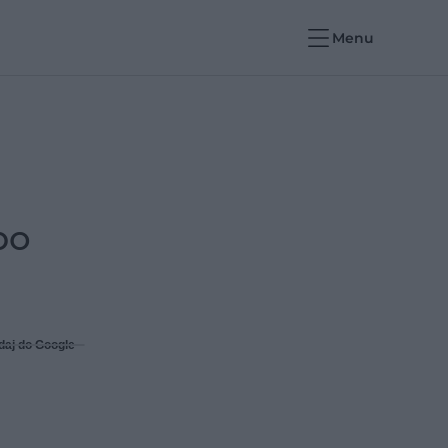
Menu
po
daj do Google