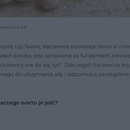
z je już za 6 zł
rzycę czy fasolę,
soczewica
pozostaje nieco w cien
urach świata, jest uznawana za fundament zdrowej
 soczewicy nie da się żyć". Dlaczego? Soczewica kr
dnego do utrzymania siły i odporności, szczególn
aczego warto je jeść?