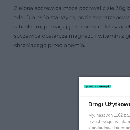
Zielona soczewica może pochwalić się 30g bi
tyle. Dla osób starszych, gdzie zapotrzebo
ratunkiem, pomagając zachować dobry apetyt
soczewica dostarcza magnezu i witamin z gr
chroniącego przed anemią.
Drogi Użytkow
My, naszych 1162 zau
przechowujemy informa
standardowe informac