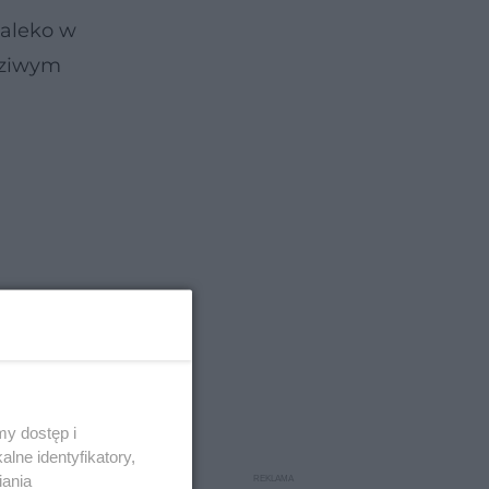
daleko w
dziwym
y dostęp i
lne identyfikatory,
iania