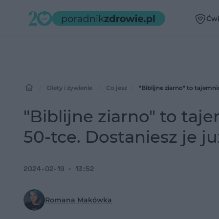
Ćwi
Diety i żywienie
Co jesz
"Biblijne ziarno" to tajemni
"Biblijne ziarno" to ta
50-tce. Dostaniesz je ju
2024-02-19
13:52
Romana Makówka