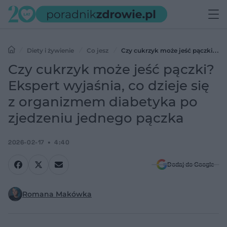
Diety i żywienie
Co jesz
Czy cukrzyk może jeść pączki?
Ekspert wyjaśnia, co dzieje się z organizmem diabetyka po zjedzeniu
Czy cukrzyk może jeść pączki?
jednego pączka
Ekspert wyjaśnia, co dzieje się
z organizmem diabetyka po
zjedzeniu jednego pączka
2026-02-17
4:40
Dodaj do Google
Romana Makówka