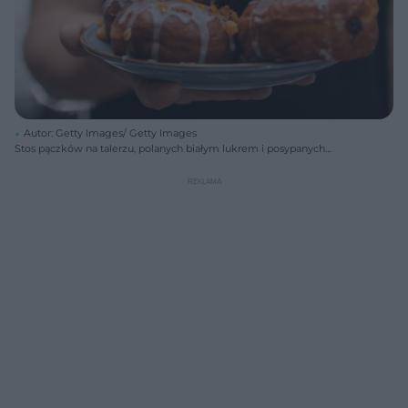
Autor: Getty Images/ Getty Images
Stos pączków na talerzu, polanych białym lukrem i posypanych
kandyzowaną skórką pomarańczową. Osoba trzyma talerz z tyłu,
ukazując gotowe pączki, o których cenach i składnikach dowiesz się
na Super Biznes.