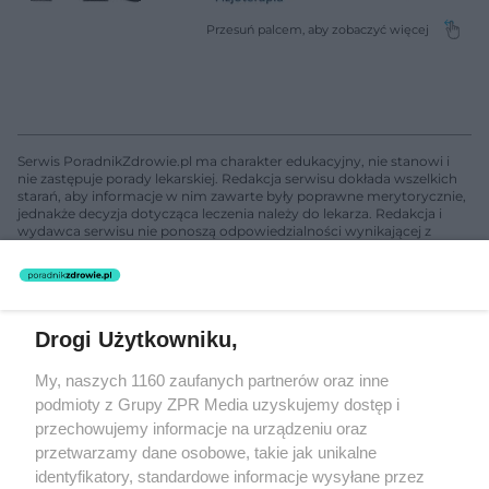
Serwis PoradnikZdrowie.pl ma charakter edukacyjny, nie stanowi i
nie zastępuje porady lekarskiej. Redakcja serwisu dokłada wszelkich
starań, aby informacje w nim zawarte były poprawne merytorycznie,
jednakże decyzja dotycząca leczenia należy do lekarza. Redakcja i
wydawca serwisu nie ponoszą odpowiedzialności wynikającej z
zastosowania informacji zamieszczonych na stronach serwisu, który
nie prowadzi działalności leczniczej polegającej na udzielaniu
świadczeń zdrowotnych w rozumieniu art. 3 ust 1 ustawy o
działalności leczniczej.
Drogi Użytkowniku,
Żaden utwór zamieszczony w serwisie nie może być powielany i
My, naszych 1160 zaufanych partnerów oraz inne
rozpowszechniany lub dalej rozpowszechniany w jakikolwiek sposób
podmioty z Grupy ZPR Media uzyskujemy dostęp i
(w tym także elektroniczny lub mechaniczny) na jakimkolwiek polu
eksploatacji w jakiejkolwiek formie, włącznie z umieszczaniem w
przechowujemy informacje na urządzeniu oraz
Internecie bez pisemnej zgody właściciela praw. Jakiekolwiek użycie
przetwarzamy dane osobowe, takie jak unikalne
lub wykorzystanie utworów w całości lub w części z naruszeniem
identyfikatory, standardowe informacje wysyłane przez
prawa, tzn. bez właściwej zgody, jest zabronione pod groźbą kary i