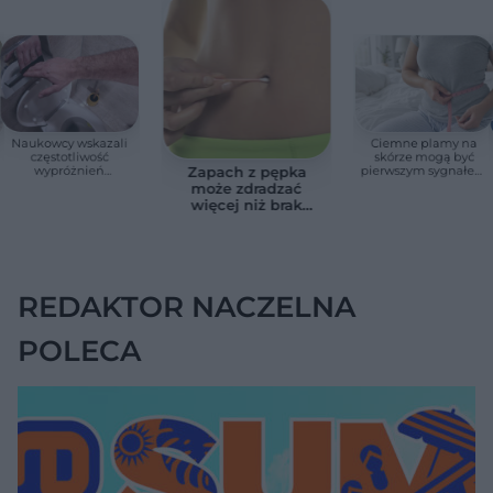
Naukowcy wskazali
Ciemne plamy na
częstotliwość
skórze mogą być
wypróżnień
pierwszym sygnałem
Zapach z pępka
związaną ze
insulinooporności.
może zdradzać
zdrowiem.
Ten objaw łatwo
więcej niż brak
Większość osób nie
zlekceważyć
higieny. Te objawy
zna tej normy
wymagają
konsultacji
lekarskiej
REDAKTOR NACZELNA
POLECA