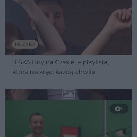
MUZYKA
"ESKA Hity na Czasie" – playlista,
która rozkręci każdą chwilę
5