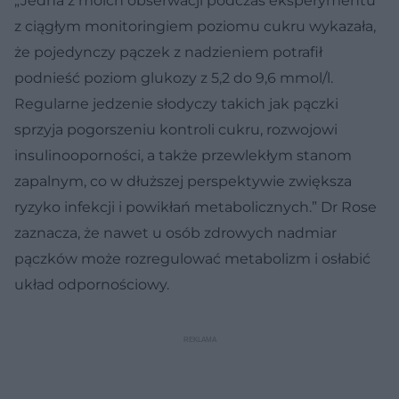
„Jedna z moich obserwacji podczas eksperymentu
z ciągłym monitoringiem poziomu cukru wykazała,
że pojedynczy pączek z nadzieniem potrafił
podnieść poziom glukozy z 5,2 do 9,6 mmol/l.
Regularne jedzenie słodyczy takich jak pączki
sprzyja pogorszeniu kontroli cukru, rozwojowi
insulinooporności, a także przewlekłym stanom
zapalnym, co w dłuższej perspektywie zwiększa
ryzyko infekcji i powikłań metabolicznych.” Dr Rose
zaznacza, że nawet u osób zdrowych nadmiar
pączków może rozregulować metabolizm i osłabić
układ odpornościowy.