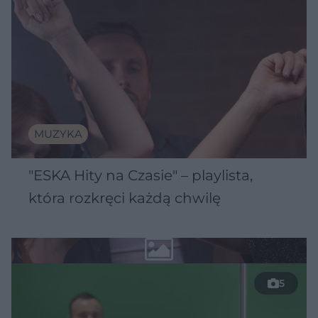
MUZYKA
"ESKA Hity na Czasie" – playlista,
która rozkręci każdą chwilę
5