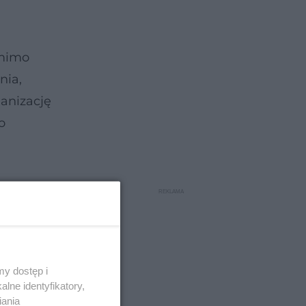
 mimo
nia,
anizację
o
y dostęp i
lne identyfikatory,
iania