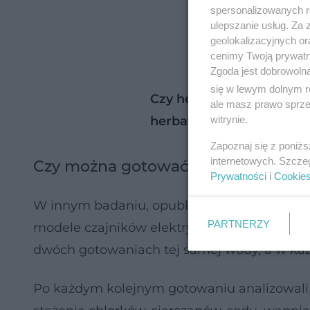
spersonalizowanych re
ulepszanie usług. Za
geolokalizacyjnych or
cenimy Twoją prywatno
Zgoda jest dobrowoln
się w lewym dolnym r
Czy herbata jest zdrowa?
ale masz prawo sprzec
witrynie.
herbata?
Zapoznaj się z poniż
internetowych. Szcze
Czy można gotować wodę dwa i wię
Prywatności
i
Cookie
W innym badaniu, opublikowanym w 2021 
PARTNERZY
modele czajników elektrycznych. Naukowcy oc
dwóch gotowaniach tej samej wody, a w każd
Po każdym kolejnym gotowaniu analizowali