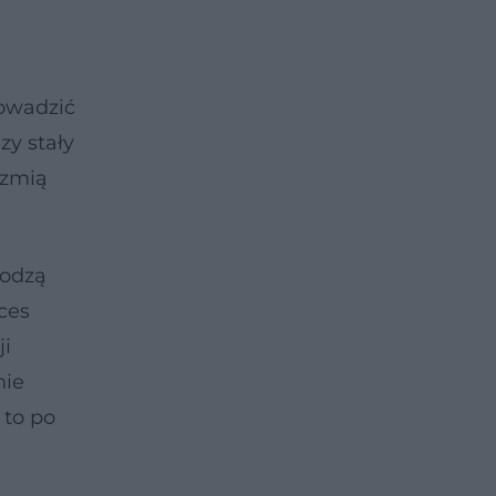
rowadzić
zy stały
rzmią
hodzą
ces
ji
nie
 to po