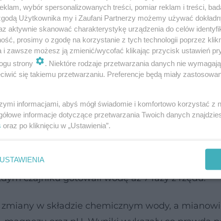
klam, wybór spersonalizowanych treści, pomiar reklam i treści, bad
 zgodą Użytkownika my i Zaufani Partnerzy możemy używać dokład
az aktywnie skanować charakterystykę urządzenia do celów identyfi
ść, prosimy o zgodę na korzystanie z tych technologii poprzez klikn
a i zawsze możesz ją zmienić/wycofać klikając przycisk ustawień pr
ogu strony
. Niektóre rodzaje przetwarzania danych nie wymagaj
 Jakie właściwości lecznicze posiada
iwić się takiemu przetwarzaniu. Preferencje będą miały zastosowanie
szymi informacjami, abyś mógł świadomie i komfortowo korzystać z
gółowe informacje dotyczące przetwarzania Twoich danych znajdzi
cej razy?
s
oraz po kliknięciu w „Ustawienia”.
roku na łamach
ResearchGate
pod uwagę wzięto r
USTAWIENIA
enili aż 11 różnych modeli. Co więcej, nie poprze
ym czajniku gotowali wodę aż 7 razy z rzędu.
 zmiany w składzie chemicznym wody, a mianowi