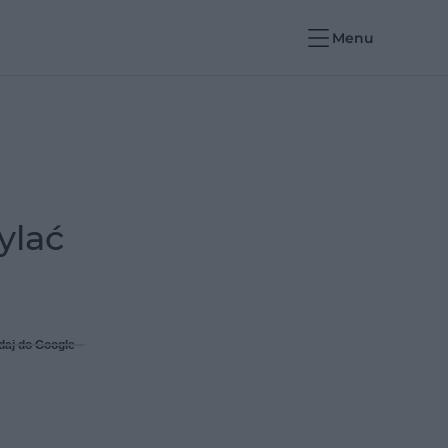
Menu
ylać
daj do Google