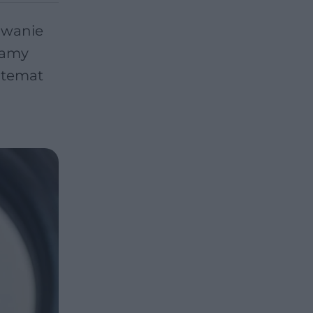
towanie
iamy
 temat