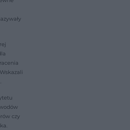
pewne
kazywały
rej
dla
racenia
 Wskazali
.
ytetu
dowodów
orów czy
ka.