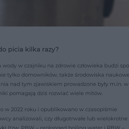
 picia kilka razy?
ody w czajniku na zdrowie człowieka budzi spo
o nie tylko domowników, także środowiska naukowe
ania nad tym zjawiskiem prowadzone były m.in. w 
wyniki pomagają dziś rozwiać wiele mitów.
o w 2022 roku i opublikowano w czasopiśmie
wcy analizowali, czy długotrwałe lub wielokrotne
wki
(tzw. PBW – prolonged boiling water i RBW –