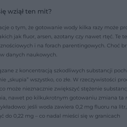
ię wziął ten mit?
macje o tym, że gotowanie wody kilka razy może p
ich jak fluor, arsen, azotany czy nawet rtęć. Te te
cznościowych i na forach parentingowych. Choć b
a w danych naukowych.
ązane z koncentracją szkodliwych substancji poc
ie „skupia” wszystko, co złe. W rzeczywistości pro
o może nieznacznie zwiększyć stężenie substanc
nia, nawet po kilkukrotnym gotowaniu zmiana ta 
ładowo: jeśli woda zawiera 0,2 mg fluoru na litr,
 do 0,22 mg – co nadal mieści się w granicach