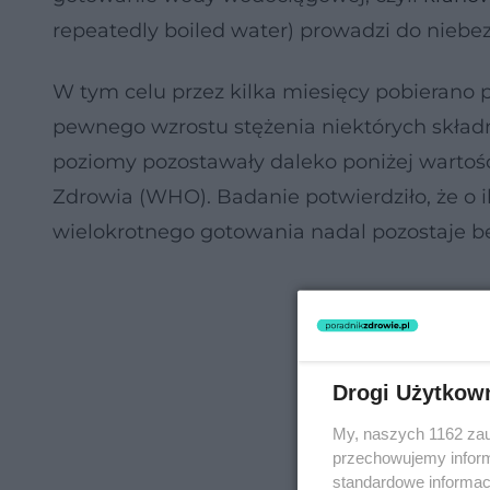
repeatedly boiled water) prowadzi do nieb
W tym celu przez kilka miesięcy pobierano
pewnego wzrostu stężenia niektórych skła
poziomy pozostawały daleko poniżej wartoś
Zdrowia (WHO). Badanie potwierdziło, że o 
wielokrotnego gotowania nadal pozostaje b
Drogi Użytkow
My, naszych 1162 zau
przechowujemy informa
standardowe informac