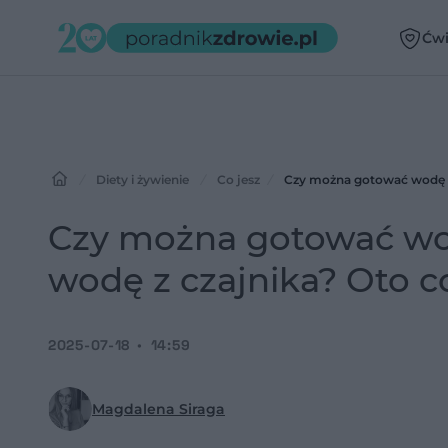
Ćwi
Diety i żywienie
Co jesz
Czy można gotować wodę dw
Czy można gotować wod
wodę z czajnika? Oto 
2025-07-18
14:59
Magdalena Siraga