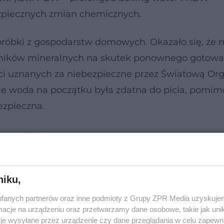
ezpiecznych zmian chemicznych.
 próbki z gospodarstw domowych. Okazało się, że
dników mineralnych na skutek ponownego gotowa
ci uznanych za niebezpieczne przez Światową Org
ile woda na początku była zdatna do picia, pomim
ezpieczna.
niku,
fanych partnerów oraz inne podmioty z Grupy ZPR Media uzyskujem
cje na urządzeniu oraz przetwarzamy dane osobowe, takie jak unika
je wysyłane przez urządzenie czy dane przeglądania w celu zapewn