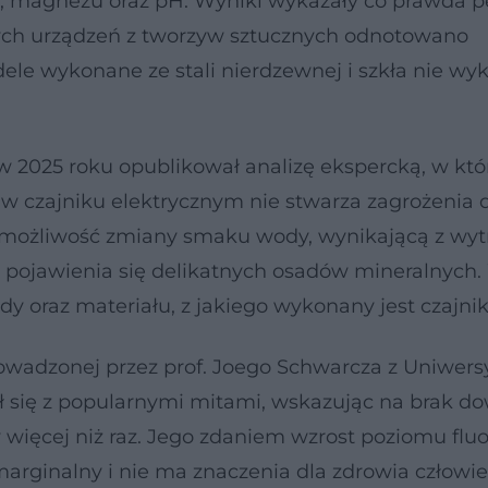
a, magnezu oraz pH. Wyniki wykazały co prawda 
zych urządzeń z tworzyw sztucznych odnotowano
ele wykonane ze stali nierdzewnej i szkła nie wy
 w 2025 roku opublikował analizę ekspercką, w któ
w czajniku elektrycznym nie stwarza zagrożenia 
a możliwość zmiany smaku wody, wynikającą z wyt
z pojawienia się delikatnych osadów mineralnych.
dy oraz materiału, z jakiego wykonany jest czajnik
owadzonej przez prof. Joego Schwarcza z Uniwers
ił się z popularnymi mitami, wskazując na brak 
ięcej niż raz. Jego zdaniem wzrost poziomu flu
rginalny i nie ma znaczenia dla zdrowia człowie