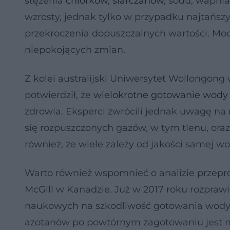
stężenia
chlorków
,
siarczanów
, sodu, wapni
wzrosty, jednak tylko w przypadku najtańs
przekroczenia dopuszczalnych wartości. Mod
niepokojących zmian.
Z kolei australijski Uniwersytet Wollongong
potwierdził, że
wielokrotne gotowanie wody
zdrowia. Eksperci zwrócili jednak uwagę n
się rozpuszczonych gazów, w tym tlenu, ora
również, że wiele zależy od jakości samej wo
Warto również wspomnieć o analizie przepr
McGill w Kanadzie. Już w 2017 roku rozpraw
naukowych na szkodliwość gotowania wody w
azotanów po powtórnym zagotowaniu jest ma