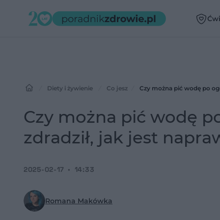
Ćwi
Diety i żywienie
Co jesz
Czy można pić wodę po ogó
Czy można pić wodę po
zdradził, jak jest napr
2025-02-17
14:33
Romana Makówka