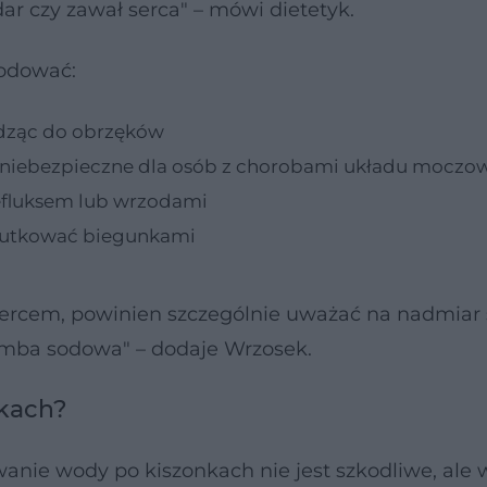
ar czy zawał serca" – mówi dietetyk.
odować:
dząc do obrzęków
e niebezpieczne dla osób z chorobami układu mocz
refluksem lub wrzodami
 skutkować biegunkami
 sercem, powinien szczególnie uważać na nadmiar 
bomba sodowa" – dodaje Wrzosek.
nkach?
wanie wody po kiszonkach nie jest szkodliwe, ale 