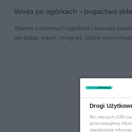
Woda po ogórkach – bogactwo skład
Zalewa z kiszonych ogórków i kapusty zawie
jak potas, wapń i magnez. Dzięki temu moż
Drogi Użytkow
My, naszych 1160 zau
przechowujemy informa
standardowe informac