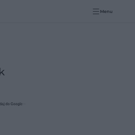
Menu
k
daj do Google