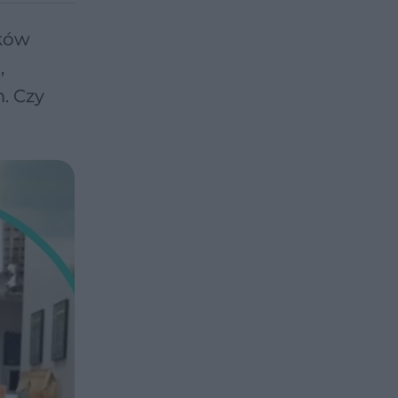
ików
,
. Czy