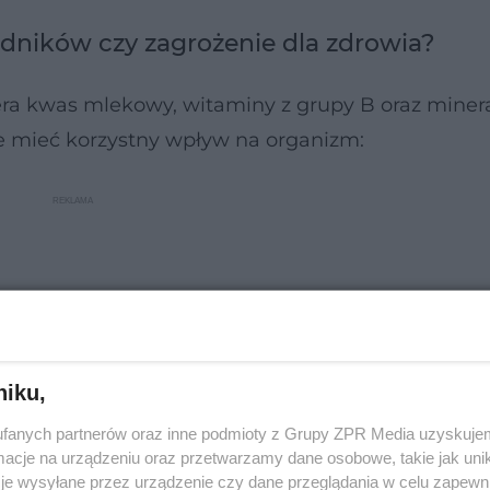
ników czy zagrożenie dla zdrowia?
ra kwas mlekowy, witaminy z grupy B oraz minera
e mieć korzystny wpływ na organizm:
niku,
fanych partnerów oraz inne podmioty z Grupy ZPR Media uzyskujem
cje na urządzeniu oraz przetwarzamy dane osobowe, takie jak unika
je wysyłane przez urządzenie czy dane przeglądania w celu zapewn