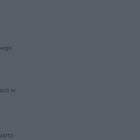
owego
soli w
warto