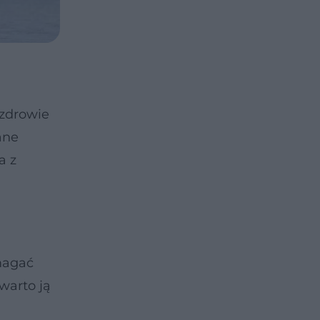
 zdrowie
ane
a z
magać
warto ją