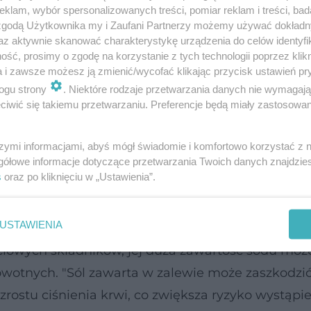
klam, wybór spersonalizowanych treści, pomiar reklam i treści, bad
 zgodą Użytkownika my i Zaufani Partnerzy możemy używać dokład
aturalny probiotyk
az aktywnie skanować charakterystykę urządzenia do celów identyfi
zając elektrolitów
ść, prosimy o zgodę na korzystanie z tych technologii poprzez klikn
a i zawsze możesz ją zmienić/wycofać klikając przycisk ustawień pr
sowana przez sportowców
ogu strony
. Niektóre rodzaje przetwarzania danych nie wymagaj
nizmowi w walce z infekcjami
iwić się takiemu przetwarzaniu. Preferencje będą miały zastosowanie
szymi informacjami, abyś mógł świadomie i komfortowo korzystać z
zonkach w dużych ilościach. Dietetyk Michał Wrz
gółowe informacje dotyczące przetwarzania Twoich danych znajdzi
e mieć negatywne skutki zdrowotne.
s
oraz po kliknięciu w „Ustawienia”.
oli może szkodzić
USTAWIENIA
ciowych składników, jej duża zawartość sodu moż
otnych. "Sól zawarta w zalewie może zaszkodzić
zrostu ciśnienia krwi, co zwiększa ryzyko wystąpi