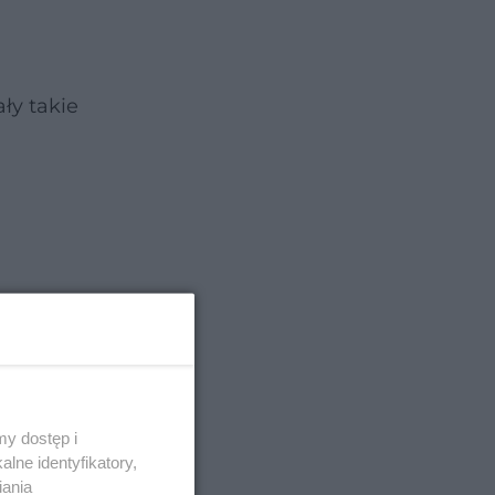
ły takie
y dostęp i
lne identyfikatory,
iania