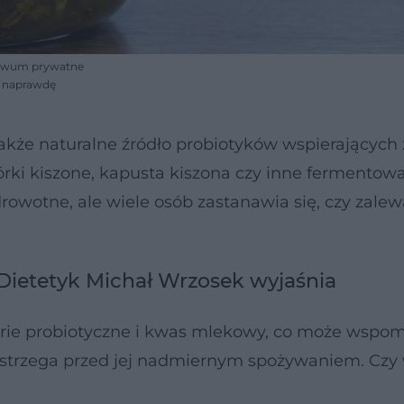
hiwum prywatne
t naprawdę
e także naturalne źródło probiotyków wspierających
rki kiszone, kapusta kiszona czy inne fermentow
owotne, ale wiele osób zastanawia się, czy zalew
ietetyk Michał Wrzosek wyjaśnia
terie probiotyczne i kwas mlekowy, co może wspo
ostrzega przed jej nadmiernym spożywaniem. Czy 