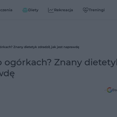
czenia
Diety
Rekreacja
Treningi
rkach? Znany dietetyk zdradził, jak jest naprawdę
 ogórkach? Znany dietety
awdę
Do