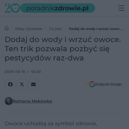
Diety i żywienie
Co jesz
Dodaj do wody i wrzuć owoce.
Ten trik pozwala pozbyć się pestycydów raz-dwa
Dodaj do wody i wrzuć owoce.
Ten trik pozwala pozbyć się
pestycydów raz-dwa
2025-03-10
12:30
Dodaj do Google
Romana Makówka
Owoce uchodzą za symbol zdrowia,