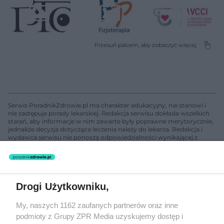
Serwis PoradnikZdrowie.pl ma charakter edukacyjny, nie stanowi i
nie zastępuje porady lekarskiej. Redakcja serwisu dokłada wszelkich
starań, aby informacje w nim zawarte były poprawne merytorycznie,
jednakże decyzja dotycząca leczenia należy do lekarza. Redakcja i
wydawca serwisu nie ponoszą odpowiedzialności wynikającej z
zastosowania informacji zamieszczonych na stronach serwisu, który
nie prowadzi działalności leczniczej polegającej na udzielaniu
świadczeń zdrowotnych w rozumieniu art. 3 ust 1 ustawy o
działalności leczniczej.
Drogi Użytkowniku,
Żaden utwór zamieszczony w serwisie nie może być powielany i
My, naszych 1162 zaufanych partnerów oraz inne
rozpowszechniany lub dalej rozpowszechniany w jakikolwiek sposób
podmioty z Grupy ZPR Media uzyskujemy dostęp i
(w tym także elektroniczny lub mechaniczny) na jakimkolwiek polu