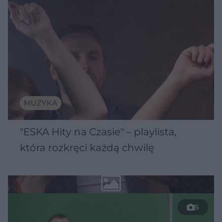
MUZYKA
"ESKA Hity na Czasie" – playlista,
która rozkręci każdą chwilę
5