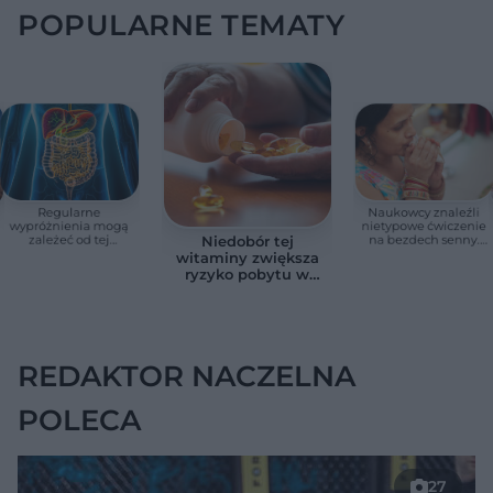
POPULARNE TEMATY
Regularne
Naukowcy znaleźli
wypróżnienia mogą
nietypowe ćwiczenie
zależeć od tej
na bezdech senny.
Niedobór tej
witaminy. Odkrycie
Efekty zaskoczyły
witaminy zwiększa
zaskoczyło
badaczy
ryzyko pobytu w
naukowców
szpitalu. Badanie
objęło 36 tys. osób
REDAKTOR NACZELNA
POLECA
27