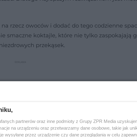
 na rzecz owoców i dodać do tego codzienne spac
maczne koktajle, które nie tylko zaspokajają gł
niezdrowych przekąsek.
niku,
fanych partnerów oraz inne podmioty z Grupy ZPR Media uzyskujem
cje na urządzeniu oraz przetwarzamy dane osobowe, takie jak unika
je wysyłane przez urządzenie czy dane przeglądania w celu zapewn