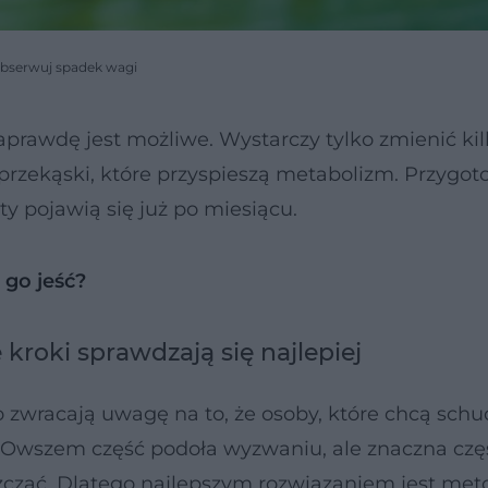
 obserwuj spadek wagi
aprawdę jest możliwe. Wystarczy tylko zmienić ki
zekąski, które przyspieszą metabolizm. Przygot
ty pojawią się już po miesiącu.
 go jeść?
kroki sprawdzają się najlepiej
to zwracają uwagę na to, że osoby, które chcą schu
ń. Owszem część podoła wyzwaniu, ale znaczna czę
szczać. Dlatego najlepszym rozwiązaniem jest met