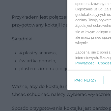
spersonalizowanych re
ulepszanie usług. Za
geolokalizacyjnych or
Przykładem jest połączenie ananasa i
pome
cenimy Twoją prywatno
przygotowany koktajl idealnie zaspokoi pok
Zgoda jest dobrowoln
się w lewym dolnym r
ale masz prawo sprzec
Składniki:
witrynie.
Zapoznaj się z poniż
4 plastry ananasa,
internetowych. Szcze
ćwiartka pomelo,
Prywatności
i
Cookie
plasterek imbiru (opcjonalnie).
PARTNERZY
Ważne, aby do koktajlu nie wybierać ananas
Chcąc
schudnąć
, należy wybierać wyłącznie
Sposób przygotowania koktajlu jest bardzo p