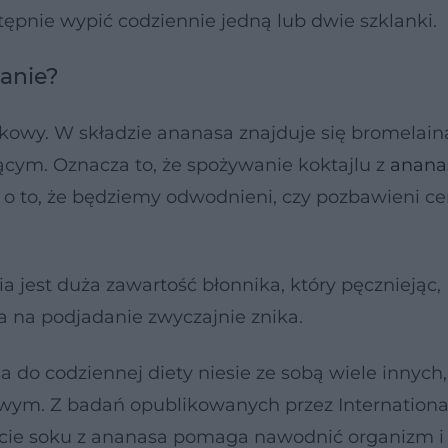
ępnie wypić codziennie jedną lub dwie szklanki.
anie?
owy. W składzie ananasa znajduje się bromelaina
ącym. Oznacza to, że spożywanie koktajlu z
anan
o to, że będziemy odwodnieni, czy pozbawieni c
st duża zawartość błonnika, który pęczniejąc,
ta na podjadanie zwyczajnie znika.
 do codziennej diety niesie ze sobą wiele innych
owym. Z badań opublikowanych przez Internationa
picie soku z ananasa pomaga nawodnić organizm i