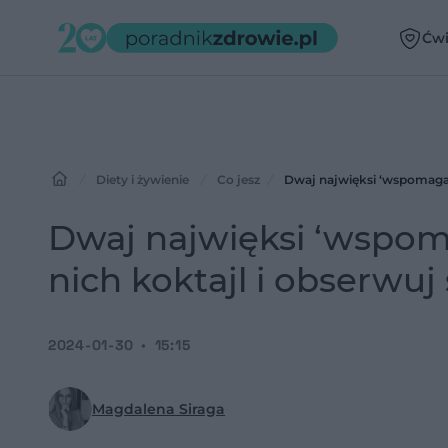
Ćwi
Diety i żywienie
Co jesz
Dwaj najwięksi ‘wspomagac
Dwaj najwięksi ‘wspom
nich koktajl i obserwu
2024-01-30
15:15
Magdalena Siraga