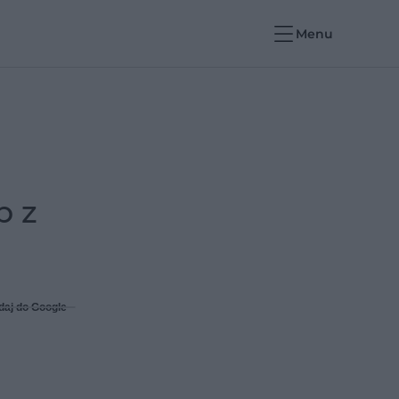
Menu
b z
daj do Google