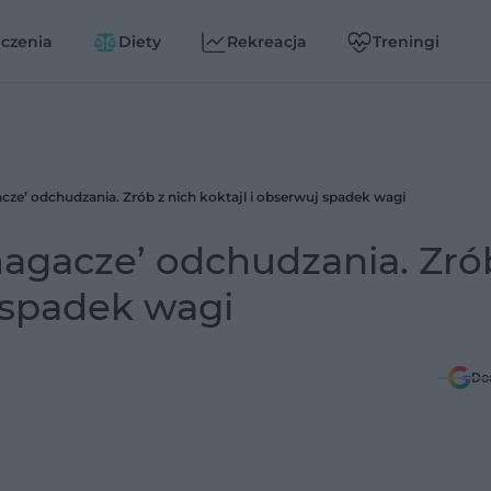
czenia
Diety
Rekreacja
Treningi
ze’ odchudzania. Zrób z nich koktajl i obserwuj spadek wagi
agacze’ odchudzania. Zró
j spadek wagi
Do