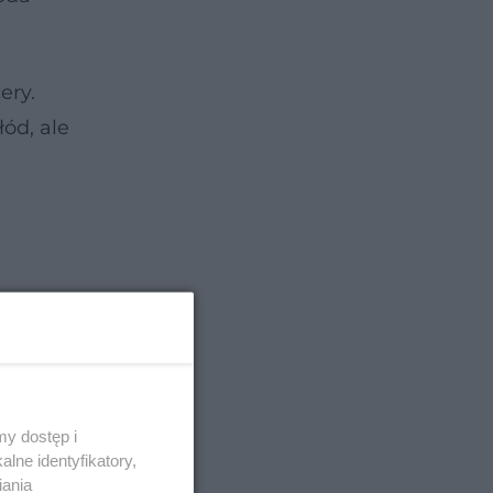
ery.
ód, ale
y dostęp i
lne identyfikatory,
iania