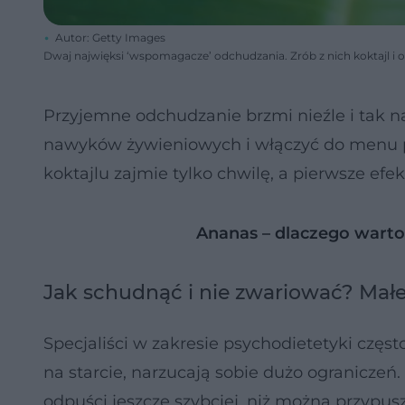
Autor: Getty Images
Dwaj najwięksi ‘wspomagacze’ odchudzania. Zrób z nich koktajl i
Przyjemne odchudzanie brzmi nieźle i tak n
nawyków żywieniowych i włączyć do menu pr
koktajlu zajmie tylko chwilę, a pierwsze efek
Ananas – dlaczego warto
Jak schudnąć i nie zwariować? Małe 
Specjaliści w zakresie psychodietetyki częs
na starcie, narzucają sobie dużo ogranicze
odpuści jeszcze szybciej, niż można przypu