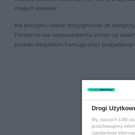
małych kroków.
Na początku warto zrezygnować ze słodyczy
Pomocne we wprowadzeniu zmian są właśnie s
przede wszystkim hamują chęć podjadania 
Drogi Użytkow
My, naszych 1160 zau
przechowujemy informa
standardowe informac