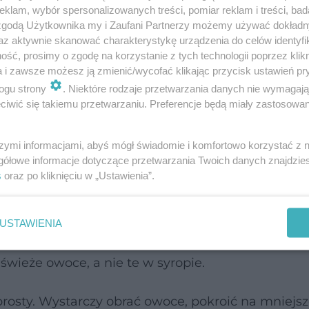
klam, wybór spersonalizowanych treści, pomiar reklam i treści, bad
 zgodą Użytkownika my i Zaufani Partnerzy możemy używać dokład
az aktywnie skanować charakterystykę urządzenia do celów identyfi
lo
. Każde z tych owoców ma skrajnie inny smak, d
ść, prosimy o zgodę na korzystanie z tych technologii poprzez klikn
usę wcinania słodyczy.
a i zawsze możesz ją zmienić/wycofać klikając przycisk ustawień pr
ogu strony
. Niektóre rodzaje przetwarzania danych nie wymagaj
iwić się takiemu przetwarzaniu. Preferencje będą miały zastosowanie
szymi informacjami, abyś mógł świadomie i komfortowo korzystać z
gółowe informacje dotyczące przetwarzania Twoich danych znajdzi
s
oraz po kliknięciu w „Ustawienia”.
USTAWIENIA
a z puszki, ponieważ jest to produkt wysokosłodz
 świeże owoce, a nie te w syropie.
rosty. Wystarczy obrać owoce, pokroić na mniejsze