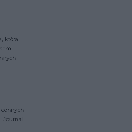
, która
asem
ennych
, cennych
l Journal