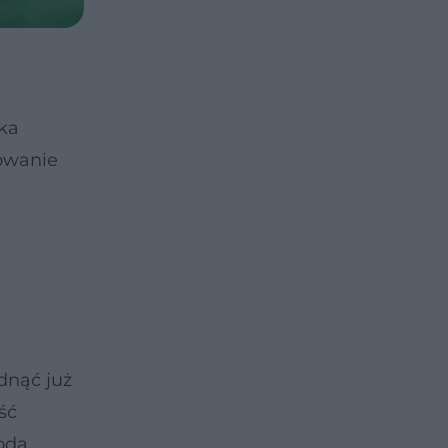
lka
owanie
dnąć już
ść
oda