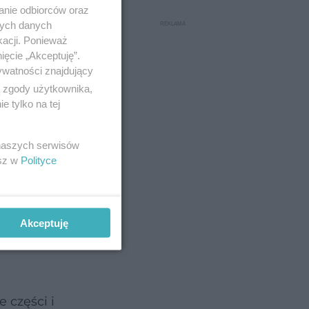
anie odbiorców oraz
nych danych
kacji. Ponieważ
latego
ięcie „Akceptuję”.
ywatności znajdujący
ą zgody użytkownika,
 tylko na tej
 naszych serwisów
esz w
Polityce
Akceptuję
ony.
 części i