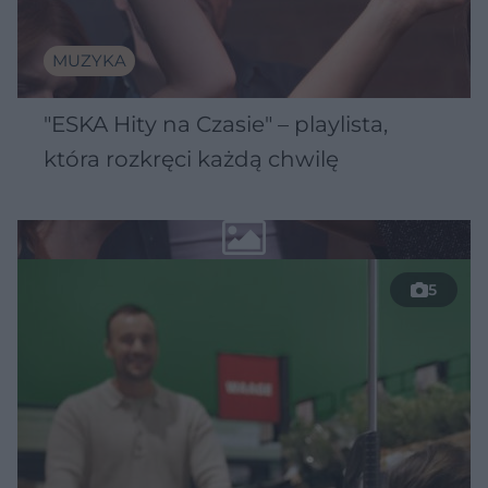
MUZYKA
"ESKA Hity na Czasie" – playlista,
która rozkręci każdą chwilę
5