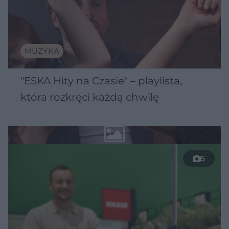
MUZYKA
"ESKA Hity na Czasie" – playlista,
która rozkręci każdą chwilę
5