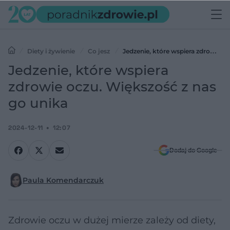
Diety i żywienie
Co jesz
Jedzenie, które wspiera zdrowie
oczu. Większość z nas go unika
Jedzenie, które wspiera
zdrowie oczu. Większość z nas
go unika
2024-12-11
12:07
Dodaj do Google
Paula Komendarczuk
Zdrowie oczu w dużej mierze zależy od diety,