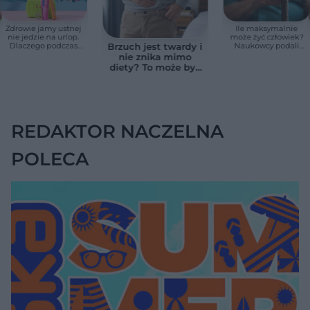
Zdrowie jamy ustnej
Ile maksymalnie
nie jedzie na urlop.
może żyć człowiek?
Dlaczego podczas
Naukowcy podali
Brzuch jest twardy i
wakacji nie warto
zaskakującą liczbę
nie znika mimo
zapominać o
diety? To może być
przestrzeniach
wodobrzusze, nie
międzyzębowych?
zwykłe wzdęcia
REDAKTOR NACZELNA
POLECA