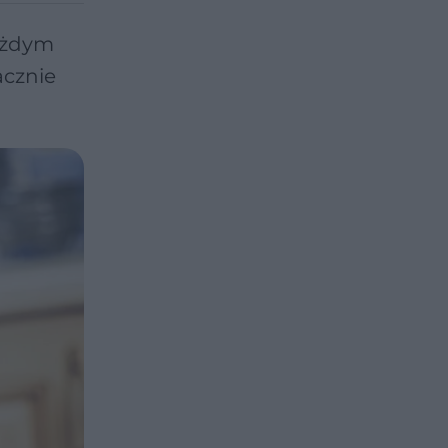
każdym
acznie