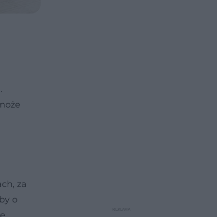
.
 może
ch, za
oby o
ie