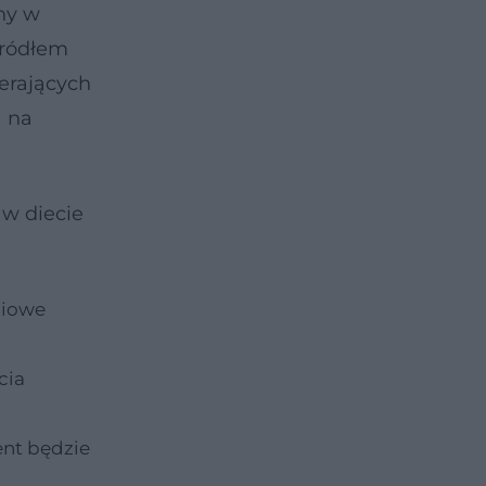
ny w
źródłem
ierających
a na
w diecie
ciowe
cia
ent będzie