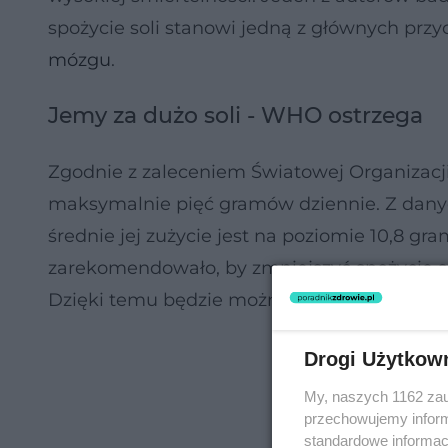
spożycie soli stanowi jedną z głównych przy
mózgu
.
Jemy za dużo soli - WHO ostrzega
Zgodnie z zaleceniem Światowej Organizacji
maksymalnie pięć gramów dziennie. Z danych
średnie jej zużycie jest na poziomie 10,8 g
zarekomendowało, by zmniejszyć spożycie s
Dzięki temu będzie można uratować życie s
Drogi Użytkow
My, naszych 1162 zau
przechowujemy informa
standardowe informac