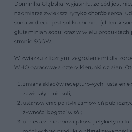
Dominika Głąbska, wyjaśniła, że sód jest 
nadmiarze zwiększa ryzyko chorób serca, u
sodu w diecie jest sól kuchenna (chlorek s
glutaminian sodu, oraz w wielu produktach 
stronie SGGW.
W związku z licznymi zagrożeniami dla zdr
WHO opracowała cztery kierunki działań. Oto
zmiana składów recepturowych i ustalenie 
zawierały mnie soli;
ustanowienie polityki zamówień publicznyc
żywności bogatej w sól;
umieszczenie obowiązkowej etykiety na fr
mógł wybrać produkt o niższej zawartości 