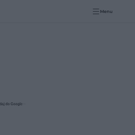
Menu
daj do Google