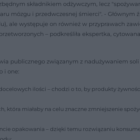
niezbędnym składnikiem odżywczym, lecz "spożywa
daru mózgu i przedwczesnej śmierci". - Głównym 
odu), ale występuje on również w przyprawach zaw
przetworzonych – podkreśliła ekspertka, cytowan
owia publicznego związanym z nadużywaniem soli 
 i one:
docelowych ilości – chodzi o to, by produkty żywnoś
h, która miałaby na celu znaczne zmniejszenie spoży
oncie opakowania – dzięki temu rozwiązaniu konsum
sodu;