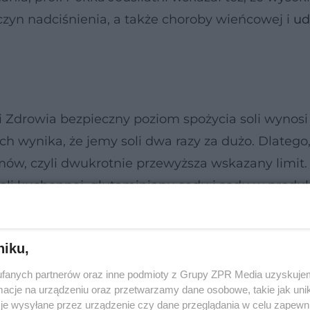
czyn nadciśnienia, a także choroby wieńcowej i
ud
 Zdrowia bezpieczny poziom spożycia soli wynosi
 wynika, że jemy soli dwa razy za dużo. Dlatego,
ramów, czyli dwukrotnie przewyższa wskazany limi
oli kuchennej, glutaminianu sodu i sodu w produ
iedmiu milionom osób.
niku,
fanych partnerów oraz inne podmioty z Grupy ZPR Media uzyskujem
cje na urządzeniu oraz przetwarzamy dane osobowe, takie jak unika
je wysyłane przez urządzenie czy dane przeglądania w celu zapewn