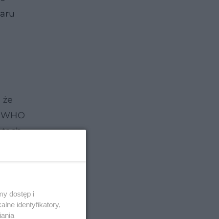
aru
 że
t. WHO
ktach.
y dostęp i
lne identyfikatory,
iania