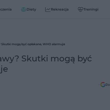
czenia
Diety
Rekreacja
Treningi
y? Skutki mogą być opłakane, WHO alarmuje
rawy? Skutki mogą być
je
Do