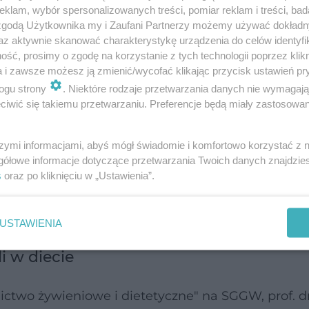
klam, wybór spersonalizowanych treści, pomiar reklam i treści, bad
 zgodą Użytkownika my i Zaufani Partnerzy możemy używać dokład
az aktywnie skanować charakterystykę urządzenia do celów identyfi
ść, prosimy o zgodę na korzystanie z tych technologii poprzez klikn
a i zawsze możesz ją zmienić/wycofać klikając przycisk ustawień pr
ogu strony
. Niektóre rodzaje przetwarzania danych nie wymagaj
iwić się takiemu przetwarzaniu. Preferencje będą miały zastosowanie
szymi informacjami, abyś mógł świadomie i komfortowo korzystać z
cnie 194 kraje członkowskie. Każdy z nich zobowi
gółowe informacje dotyczące przetwarzania Twoich danych znajdzi
ie podaży soli w żywności do 2030 roku. Jak wynik
s
oraz po kliknięciu w „Ustawienia”.
ynie 5 proc. krajów wszczęła politykę redukcji sod
azylia, Chile, Czechy, Hiszpania, Meksyk czy Urugwa
USTAWIENIA
 w diecie
two żywieniowe i dietetyczne" na SGGW, prof. dr