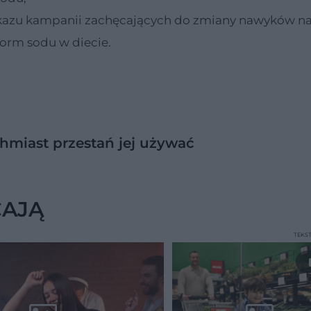
azu kampanii zachęcających do zmiany nawyków n
form sodu w diecie.
chmiast przestań jej używać
CAJĄ
TEKS