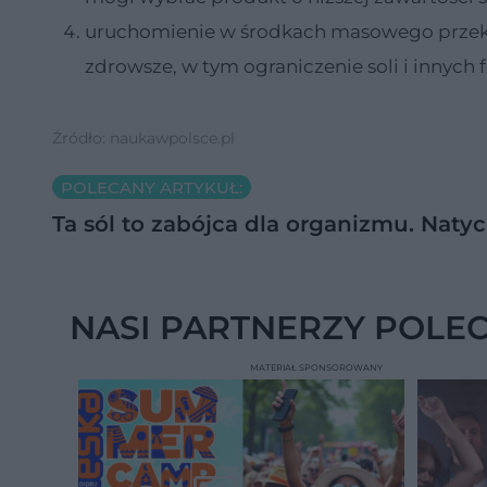
uruchomienie w środkach masowego przek
zdrowsze, w tym ograniczenie soli i innych 
Źródło: naukawpolsce.pl
POLECANY ARTYKUŁ:
Ta sól to zabójca dla organizmu. Naty
NASI PARTNERZY POLE
MATERIAŁ SPONSOROWANY