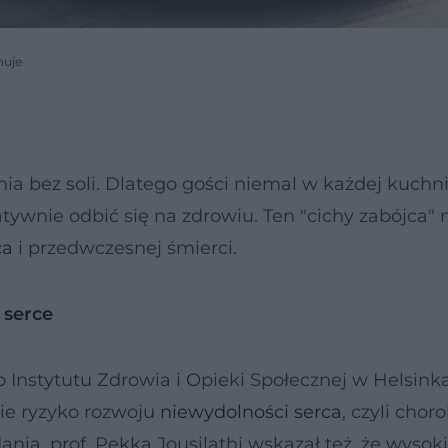
muje
a bez soli. Dlatego gości niemal w każdej kuchni
tywnie odbić się na zdrowiu. Ten "cichy zabójca"
ca
i przedwczesnej śmierci.
 serce
Instytutu Zdrowia i Opieki Społecznej w Helsinka
ie ryzyko rozwoju
niewydolności serca
, czyli chor
nia, prof. Pekka Jousilathi wskazał też, że wysok