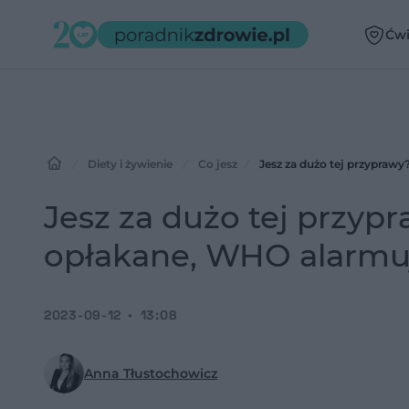
Ćwi
Diety i żywienie
Co jesz
Jesz za dużo tej przypraw
Jesz za dużo tej przyp
opłakane, WHO alarmu
2023-09-12
13:08
Anna Tłustochowicz