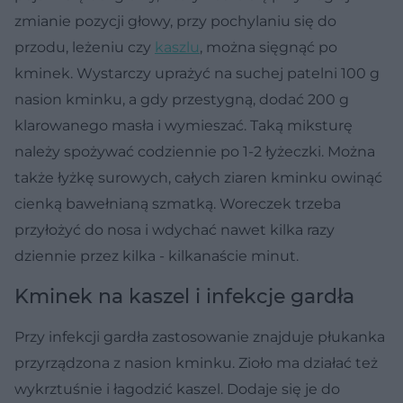
zmianie pozycji głowy, przy pochylaniu się do
przodu, leżeniu czy
kaszlu
, można sięgnąć po
kminek. Wystarczy uprażyć na suchej patelni 100 g
nasion kminku, a gdy przestygną, dodać 200 g
klarowanego masła i wymieszać. Taką miksturę
należy spożywać codziennie po 1-2 łyżeczki.
Można
także łyżkę surowych, całych ziaren kminku owinąć
cienką bawełnianą szmatką. Woreczek trzeba
przyłożyć do nosa i wdychać nawet kilka razy
dziennie przez kilka - kilkanaście minut.
Kminek na kaszel i infekcje gardła
Przy infekcji gardła zastosowanie znajduje płukanka
przyrządzona z nasion kminku. Zioło ma działać też
wykrztuśnie i łagodzić kaszel. Dodaje się je do