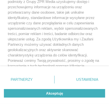
kminku z dodatkiem imbiru i cynamonu. Nie
podmioty z Grupy ZPR Media uzyskujemy dostęp i
przechowujemy informacje na urządzeniu oraz
powinien zaszkodzić, a są podstawy, byzakładać, ze
przetwarzamy dane osobowe, takie jak unikalne
może rozpędzić metabolizm.
identyfikatory, standardowe informacje wysyłane przez
urządzenie czy dane przeglądania w celu zapewniania
Kminek na skurcze ud
spersonalizowanych reklam, wybór spersonalizowanych
treści, pomiar reklam i treści, badanie odbiorców oraz
Nie ma wyraźnego powodu, by na skurcze mięśni
ulepszanie usług. Za zgodą Użytkownika my i Zaufani
miał pomagać kminek, a sporo takich sugestii w
Partnerzy możemy używać dokładnych danych
geolokalizacyjnych oraz aktywnie skanować
sieci. Przyczyną dolegliwości są zazwyczaj niedobory
charakterystykę urządzenia do celów identyfikacji.
elektrolitowe, zmęczenie. Pomoże więc
Ponieważ cenimy Twoją prywatność, prosimy o zgodę na
uzupełnienie niedoborów, rozciągnięcie mięśni i
korzystanie z tych technologii poprzez kliknięcie
„Akceptuję”. Zgoda jest dobrowolna i zawsze możesz ją
relaks.
zmienić/wycofać klikając przycisk ustawień prywatności
PARTNERZY
USTAWIENIA
Kminek w ciąży
znajdujący się w lewym dolnym rogu strony
. Niektóre
rodzaje przetwarzania danych nie wymagają zgody
Akceptuję
Niewielka ilość kminku, np. dodanego do posiłku,
użytkownika, ale masz prawo sprzeciwić się takiemu
przetwarzaniu. Preferencje będą miały zastosowanie tylko
chleba, nie powinna zaszkodzić. Jeśli jednak
na tej witrynie.
zamierzasz stosować jakieś specjalne preparaty i leki