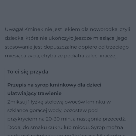
Uwaga! Kminek nie jest lekiem dla noworodka, czyli
dziecka, które nie ukończyło jeszcze miesiąca. jego
stosowanie jest dopuszczalne dopiero od trzeciego
miesiąca życia, chyba że pediatra zaleci inaczej.
To ci się przyda
Przepis na syrop kminkowy dla dzieci
ułatwiający trawienie
Zmiksuj 1 łyżkę stołową owoców kminku w
szklance gorącej wody, pozostaw pod
przykryciem na 20-30 min, a następnie przecedź.
Dodaj do smaku cukru lub miodu. Syrop można
podawać najmłodszym po 1 łyżeczce kilkakrotnie