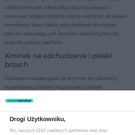
olejku zmieszać z łyżeczką oleju bazowego i
masować bolące miejsca. Warto wiedzieć, że olejek
kminkowy służy także jako dodatek do mydeł,
płynów odkażających, kremów kosmetycznych,
past do zębów i perfum.
Kminek na odchudzanie i płaski
brzuch
Są badania sugerujące, że kminek to naturalny
superspalacz tkanki tłuszczowej i środek
zapobiegający jej gromadzeniu się na brzuchu.
metodologia i zasięg tych badań budzi jednak
wątpliwości.
Drogi Użytkowniku,
oczywiście nie zaszkodzi wypróbować naparu z
My, naszych 1162 zaufanych partnerów oraz inne