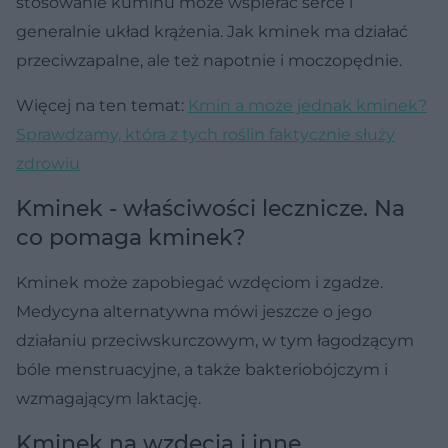
stosowanie kuminu może wspierać serce i
generalnie układ krążenia. Jak kminek ma działać
przeciwzapalne, ale też napotnie i moczopędnie.
Więcej na ten temat:
Kmin a może jednak kminek?
Sprawdzamy, która z tych roślin faktycznie służy
zdrowiu
Kminek - właściwości lecznicze. Na
co pomaga kminek?
Kminek może zapobiegać wzdęciom i zgadze.
Medycyna alternatywna mówi jeszcze o jego
działaniu przeciwskurczowym, w tym łagodzącym
bóle menstruacyjne, a także bakteriobójczym i
wzmagającym laktację.
Kminek na wzdęcia i inne