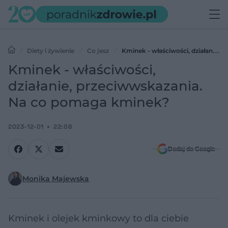
Diety i żywienie
Co jesz
Kminek - właściwości, działanie,
przeciwwskazania. Na co pomaga kminek?
Kminek - właściwości,
działanie, przeciwwskazania.
Na co pomaga kminek?
2023-12-01
22:08
Dodaj do Google
Monika Majewska
Kminek i olejek kminkowy to dla ciebie