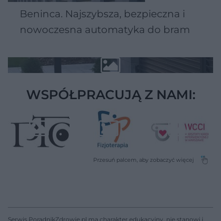
Beninca. Najszybsza, bezpieczna i
nowoczesna automatyka do bram
WSPÓŁPRACUJĄ Z NAMI:
Serwis PoradnikZdrowie.pl ma charakter edukacyjny, nie stanowi i