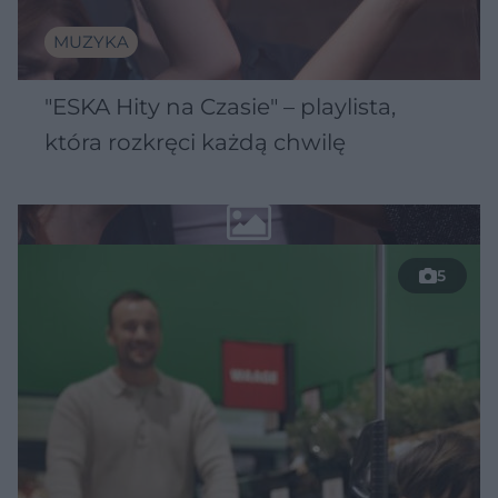
MUZYKA
"ESKA Hity na Czasie" – playlista,
która rozkręci każdą chwilę
5