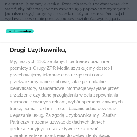
nie zastępuje porady lekarskiej. Redakcja serwisu dokłada wszelkich
starań, aby informacje w nim zawarte były poprawne merytorycznie,
jednakże decyzja dotycząca leczenia należy do lekarza. Redakcja i
wydawca serwisu nie ponoszą odpowiedzialności wynikającej z
zastosowania informacji zamieszczonych na stronach serwisu, który
nie prowadzi działalności leczniczej polegającej na udzielaniu
świadczeń zdrowotnych w rozumieniu art. 3 ust 1 ustawy o
działalności leczniczej.
Drogi Użytkowniku,
Żaden utwór zamieszczony w serwisie nie może być powielany i
My, naszych 1160 zaufanych partnerów oraz inne
rozpowszechniany lub dalej rozpowszechniany w jakikolwiek sposób
(w tym także elektroniczny lub mechaniczny) na jakimkolwiek polu
podmioty z Grupy ZPR Media uzyskujemy dostęp i
eksploatacji w jakiejkolwiek formie, włącznie z umieszczaniem w
przechowujemy informacje na urządzeniu oraz
Internecie bez pisemnej zgody właściciela praw. Jakiekolwiek użycie
przetwarzamy dane osobowe, takie jak unikalne
lub wykorzystanie utworów w całości lub w części z naruszeniem
prawa, tzn. bez właściwej zgody, jest zabronione pod groźbą kary i
identyfikatory, standardowe informacje wysyłane przez
może być ścigane prawnie.
urządzenie czy dane przeglądania w celu zapewniania
spersonalizowanych reklam, wybór spersonalizowanych
treści, pomiar reklam i treści, badanie odbiorców oraz
ulepszanie usług. Za zgodą Użytkownika my i Zaufani
Partnerzy możemy używać dokładnych danych
geolokalizacyjnych oraz aktywnie skanować
charakterystykę urządzenia do celów identyfikacji.
O nas