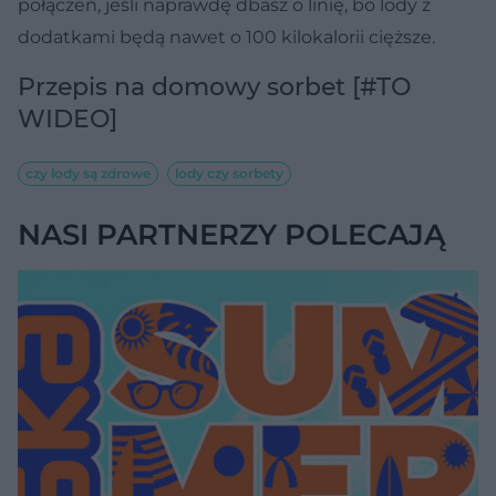
połączeń, jeśli naprawdę dbasz o linię, bo lody z
dodatkami będą nawet o 100 kilokalorii cięższe.
Przepis na domowy sorbet [#TO
WIDEO]
czy lody są zdrowe
lody czy sorbety
NASI PARTNERZY POLECAJĄ