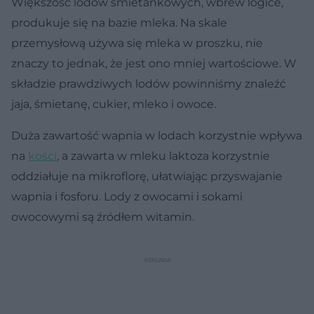
Większość lodów śmietankowych, wbrew logice,
produkuje się na bazie mleka. Na skale
przemysłową używa się mleka w proszku, nie
znaczy to jednak, że jest ono mniej wartościowe. W
składzie prawdziwych lodów powinniśmy znaleźć
jaja, śmietanę, cukier, mleko i owoce.
Duża zawartość wapnia w lodach korzystnie wpływa
na
kości
, a zawarta w mleku laktoza korzystnie
oddziałuje na mikroflorę, ułatwiając przyswajanie
wapnia i fosforu. Lody z owocami i sokami
owocowymi są źródłem witamin.