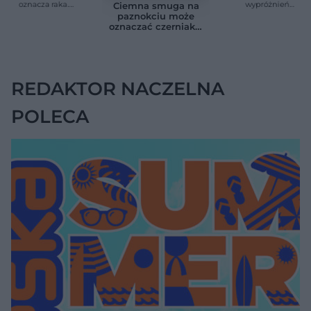
oznacza raka.
wypróżnień
Ciemna smuga na
Chirurg wyjaśnia,
związaną ze
paznokciu może
kiedy potrzebna jest
zdrowiem.
oznaczać czerniaka.
pilna diagnostyka
Większość osób nie
Bob Marley
zna tej normy
zlekceważył ten
objaw
REDAKTOR NACZELNA
POLECA