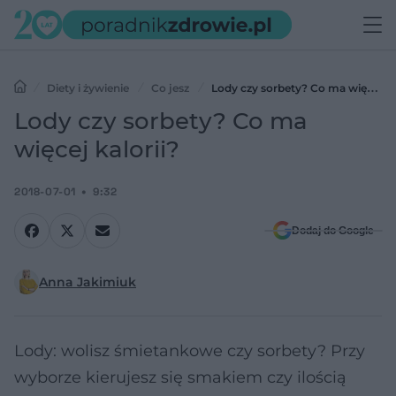
Diety i żywienie
Co jesz
Lody czy sorbety? Co ma więcej
kalorii?
Lody czy sorbety? Co ma
więcej kalorii?
2018-07-01
9:32
Dodaj do Google
Anna Jakimiuk
Lody: wolisz śmietankowe czy sorbety? Przy
wyborze kierujesz się smakiem czy ilością