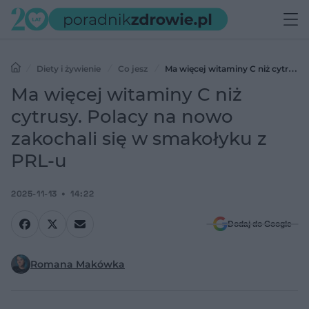
Diety i żywienie
Co jesz
Ma więcej witaminy C niż cytrusy.
Polacy na nowo zakochali się w smakołyku z PRL-u
Ma więcej witaminy C niż
cytrusy. Polacy na nowo
zakochali się w smakołyku z
PRL-u
2025-11-13
14:22
Dodaj do Google
Romana Makówka