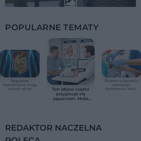
POPULARNE TEMATY
Regularne
Przełom w leczeniu
wypróżnienia mogą
wysokiego
zależeć od tej
cholesterolu. Nowa
Ten objaw często
witaminy. Odkrycie
terapia zmniejszyła
przypisuje się
zaskoczyło
LDL o ponad połowę
zaparciom. Może
naukowców
jednak wskazywać
na chorobę jelita
REDAKTOR NACZELNA
POLECA