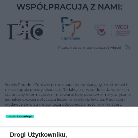
WSPÓŁPRACUJĄ Z NAMI:
Serwis PoradnikZdrowie.pl ma charakter edukacyjny, nie stanowi i
nie zastępuje porady lekarskiej. Redakcja serwisu dokłada wszelkich
starań, aby informacje w nim zawarte były poprawne merytorycznie,
jednakże decyzja dotycząca leczenia należy do lekarza. Redakcja i
wydawca serwisu nie ponoszą odpowiedzialności wynikającej z
zastosowania informacji zamieszczonych na stronach serwisu, który
nie prowadzi działalności leczniczej polegającej na udzielaniu
świadczeń zdrowotnych w rozumieniu art. 3 ust 1 ustawy o
działalności leczniczej.
Drogi Użytkowniku,