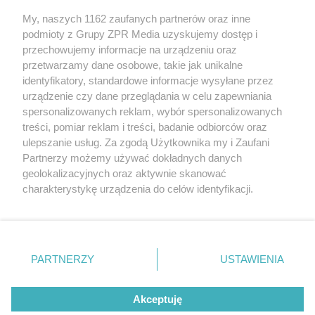
Żaden utwór zamieszczony w serwisie nie może być powielany i
My, naszych 1162 zaufanych partnerów oraz inne
rozpowszechniany lub dalej rozpowszechniany w jakikolwiek sposób
podmioty z Grupy ZPR Media uzyskujemy dostęp i
(w tym także elektroniczny lub mechaniczny) na jakimkolwiek polu
eksploatacji w jakiejkolwiek formie, włącznie z umieszczaniem w
przechowujemy informacje na urządzeniu oraz
Internecie bez pisemnej zgody właściciela praw. Jakiekolwiek użycie
przetwarzamy dane osobowe, takie jak unikalne
lub wykorzystanie utworów w całości lub w części z naruszeniem
identyfikatory, standardowe informacje wysyłane przez
prawa, tzn. bez właściwej zgody, jest zabronione pod groźbą kary i
może być ścigane prawnie.
urządzenie czy dane przeglądania w celu zapewniania
spersonalizowanych reklam, wybór spersonalizowanych
treści, pomiar reklam i treści, badanie odbiorców oraz
ulepszanie usług. Za zgodą Użytkownika my i Zaufani
Partnerzy możemy używać dokładnych danych
geolokalizacyjnych oraz aktywnie skanować
charakterystykę urządzenia do celów identyfikacji.
O nas
Ponieważ cenimy Twoją prywatność, prosimy o zgodę na
korzystanie z tych technologii poprzez kliknięcie
Informacje prawne
„Akceptuję”. Zgoda jest dobrowolna i zawsze możesz ją
zmienić/wycofać klikając przycisk ustawień prywatności
Nasze serwisy
PARTNERZY
USTAWIENIA
znajdujący się w lewym dolnym rogu strony
. Niektóre
© 2026 Grupa ZPR Media
rodzaje przetwarzania danych nie wymagają zgody
Akceptuję
użytkownika, ale masz prawo sprzeciwić się takiemu