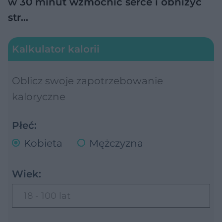
w 30 minut wzmocnić serce i obniżyć
str…
Kalkulator kalorii
Oblicz swoje zapotrzebowanie
kaloryczne
Płeć:
Kobieta
Mężczyzna
Wiek:
18 - 100 lat