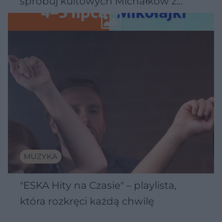
spróbuj kultowych Michałków z
Wawelu
MUZYKA
"ESKA Hity na Czasie" – playlista,
która rozkręci każdą chwilę